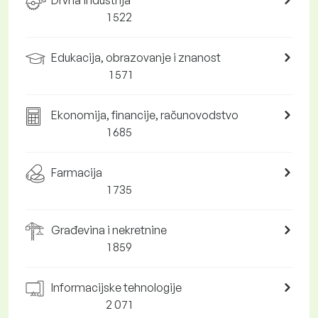
Drvna industrija
1 522
Edukacija, obrazovanje i znanost
1 571
Ekonomija, financije, računovodstvo
1 685
Farmacija
1 735
Građevina i nekretnine
1 859
Informacijske tehnologije
2 071