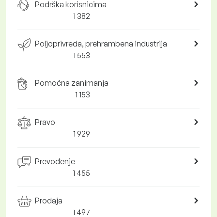
Podrška korisnicima
1 382
Poljoprivreda, prehrambena industrija
1 553
Pomoćna zanimanja
1 153
Pravo
1 929
Prevođenje
1 455
Prodaja
1 497