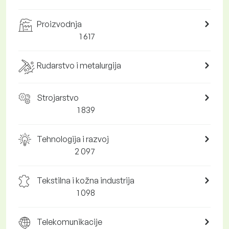
Proizvodnja
1 617
Rudarstvo i metalurgija
Strojarstvo
1 839
Tehnologija i razvoj
2 097
Tekstilna i kožna industrija
1 098
Telekomunikacije