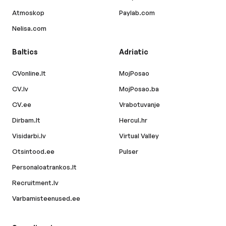
Atmoskop
Paylab.com
Nelisa.com
Baltics
Adriatic
CVonline.lt
MojPosao
CV.lv
MojPosao.ba
CV.ee
Vrabotuvanje
Dirbam.lt
Hercul.hr
Visidarbi.lv
Virtual Valley
Otsintood.ee
Pulser
Personaloatrankos.lt
Recruitment.lv
Varbamisteenused.ee