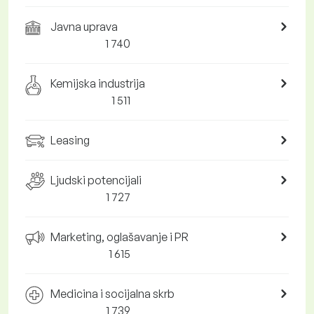
Javna uprava
1 740
Kemijska industrija
1 511
Leasing
Ljudski potencijali
1 727
Marketing, oglašavanje i PR
1 615
Medicina i socijalna skrb
1 739