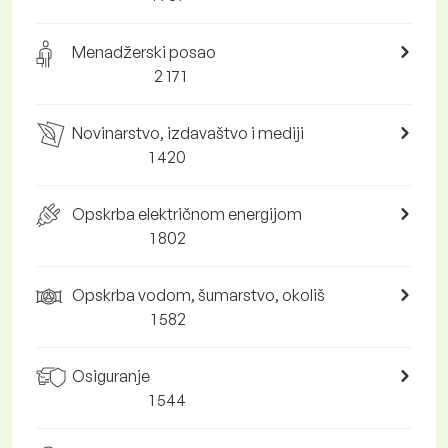
Menadžerski posao
2 171
Novinarstvo, izdavaštvo i mediji
1 420
Opskrba električnom energijom
1 802
Opskrba vodom, šumarstvo, okoliš
1 582
Osiguranje
1 544