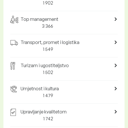
1 902
Top management
3 366
Transport, promet i logistika
1 549
Turizam i ugostiteljstvo
1 502
Umjetnost i kultura
1 479
Upravljanje kvalitetom
1 742