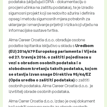
podataka (uključujući DPIA - dokumentaciju o
procjeni učinka na zaštitu podataka), te je izradio
sigurnosni projekt koji se redovito ažurira i definira
opseg i metodu sigurnosnih mjera potrebnih za
uklanjanje i smanjivanje prijetnji i rizika koji utječu na
informacijske sustave tvrtke.
Alma Career Croatia d.o.o. obrađuje osobne
podatke ispitanika isključivo u skladu s
Uredbom
(EU) 2016/679 Europskog parlamenta i Vijeća
od 27. travnja 2016. o zaštiti pojedinaca u
vezi s obradom osobnih podataka i o
slobodnom kretanju takvih podataka, kojom
se stavlja izvan snage Direktiva 95/46/EZ
(Opća uredba o zaštiti podataka)
o zaštiti
osobnih podataka. Alma Career Croatia d.o.o. je
izvršitelj obrade osobnih podataka.
Alma Carrer Croatia d.o.o. izdao je ovaj dokument
koji sadrži osnovna pravila za obradu osobnih