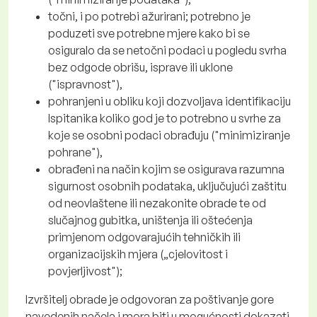
točni, i po potrebi ažurirani; potrebno je
poduzeti sve potrebne mjere kako bi se
osiguralo da se netočni podaci u pogledu svrha
bez odgode obrišu, isprave ili uklone
("ispravnost"),
pohranjeni u obliku koji dozvoljava identifikaciju
Ispitanika koliko god je to potrebno u svrhe za
koje se osobni podaci obrađuju ("minimiziranje
pohrane"),
obrađeni na način kojim se osigurava razumna
sigurnost osobnih podataka, uključujući zaštitu
od neovlaštene ili nezakonite obrade te od
slučajnog gubitka, uništenja ili oštećenja
primjenom odgovarajućih tehničkih ili
organizacijskih mjera („cjelovitost i
povjerljivost");
Izvršitelj obrade je odgovoran za poštivanje gore
navedenih načela i mora biti u mogućnosti dokazati