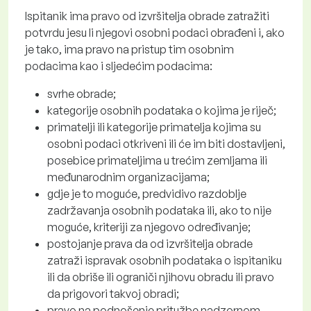
Ispitanik ima pravo od izvršitelja obrade zatražiti
potvrdu jesu li njegovi osobni podaci obrađeni i, ako
je tako, ima pravo na pristup tim osobnim
podacima kao i sljedećim podacima:
svrhe obrade;
kategorije osobnih podataka o kojima je riječ;
primatelji ili kategorije primatelja kojima su
osobni podaci otkriveni ili će im biti dostavljeni,
posebice primateljima u trećim zemljama ili
međunarodnim organizacijama;
gdje je to moguće, predvidivo razdoblje
zadržavanja osobnih podataka ili, ako to nije
moguće, kriteriji za njegovo određivanje;
postojanje prava da od izvršitelja obrade
zatraži ispravak osobnih podataka o ispitaniku
ili da obriše ili ograniči njihovu obradu ili pravo
da prigovori takvoj obradi;
pravo na podnošenje pritužbe nadzornom