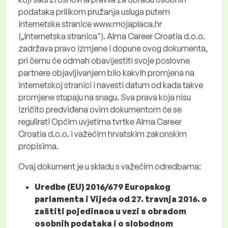
podataka prilikom pružanja usluga putem
internetske stranice www.mojaplaca.hr
(„Internetska stranica"). Alma Career Croatia d.o.o.
zadržava pravo izmjene i dopune ovog dokumenta,
pri čemu će odmah obavijestiti svoje poslovne
partnere objavljivanjem bilo kakvih promjena na
internetskoj stranici i navesti datum od kada takve
promjene stupaju na snagu. Sva prava koja nisu
izričito predviđena ovim dokumentom će se
regulirati Općim uvjetima tvrtke Alma Career
Croatia d.o.o. i važećim hrvatskim zakonskim
propisima.
Ovaj dokument je u skladu s važećim odredbama:
Uredbe (EU) 2016/679 Europskog
parlamenta i Vijeća od 27. travnja 2016. o
zaštiti pojedinaca u vezi s obradom
osobnih podataka i o slobodnom