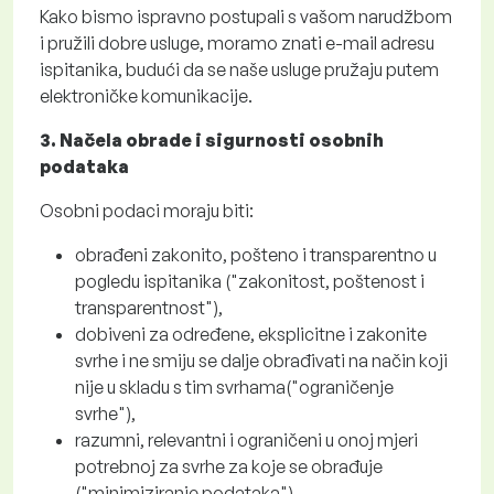
Kako bismo ispravno postupali s vašom narudžbom
i pružili dobre usluge, moramo znati e-mail adresu
ispitanika, budući da se naše usluge pružaju putem
elektroničke komunikacije.
3. Načela obrade i sigurnosti osobnih
podataka
Osobni podaci moraju biti:
obrađeni zakonito, pošteno i transparentno u
pogledu ispitanika ("zakonitost, poštenost i
transparentnost"),
dobiveni za određene, eksplicitne i zakonite
svrhe i ne smiju se dalje obrađivati ​​na način koji
nije u skladu s tim svrhama("ograničenje
svrhe"),
razumni, relevantni i ograničeni u onoj mjeri
potrebnoj za svrhe za koje se obrađuje
("minimiziranje podataka"),