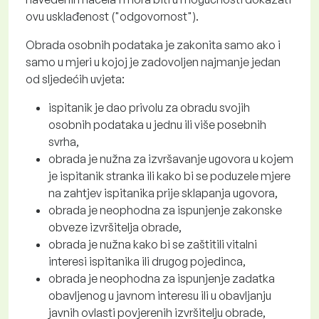
ovu usklađenost ("odgovornost").
Obrada osobnih podataka je zakonita samo ako i
samo u mjeri u kojoj je zadovoljen najmanje jedan
od sljedećih uvjeta:
ispitanik je dao privolu za obradu svojih
osobnih podataka u jednu ili više posebnih
svrha,
obrada je nužna za izvršavanje ugovora u kojem
je ispitanik stranka ili kako bi se poduzele mjere
na zahtjev ispitanika prije sklapanja ugovora,
obrada je neophodna za ispunjenje zakonske
obveze izvršitelja obrade,
obrada je nužna kako bi se zaštitili vitalni
interesi ispitanika ili drugog pojedinca,
obrada je neophodna za ispunjenje zadatka
obavljenog u javnom interesu ili u obavljanju
javnih ovlasti povjerenih izvršitelju obrade,