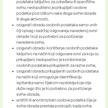
podataka isključivo za određenu ili specifičnu
svrhu; nedopušteno je prikupljati osobne
podatke pod izlikom neke druge svrhe obrade
ili druge aktivnosti,
osigurati obradu osobnih podataka samo onih
čiji opseg i sadržaj odgovaraju navedenoj svrsi
obrade i koji su potrebni za postizanje
navedene svrhe,
osigurati obradu i korištenje osobnih podataka
isključivo na način koji odgovara svrsi za koju su
prikupljeni; nedopustivo je kombiniranje
osobnih podataka prikupljenih za razne svrhe,
osigurati obradu prikupljenih osobnih podataka
na način koji omogućuje identifikaciju
ispitanika samo tijekom razdoblja koje nije
duže nego što je to potrebno za postizanje
svrhe obrade,
uništiti ili anonimizirati osobne podatke čija je
svrha obrada prestala postojati; kada svrha