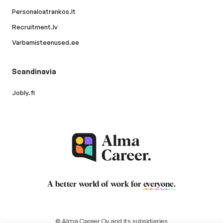
Personaloatrankos.lt
Recruitment.lv
Varbamisteenused.ee
Scandinavia
Jobly.fi
A better world of work for
everyone
.
© Alma Career Oy and its subsidiaries