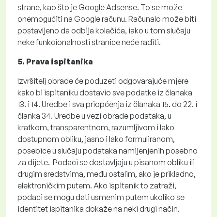
strane, kao što je Google Adsense. To se može
onemogućiti na Google računu. Računalo može biti
postavljeno da odbija kolačića, iako u tom slučaju
neke funkcionalnosti stranice neće raditi.
5. Prava ispitanika
Izvršitelj obrade će poduzeti odgovarajuće mjere
kako bi ispitaniku dostavio sve podatke iz članaka
13. i 14. Uredbe i sva priopćenja iz članaka 15. do 22. i
članka 34. Uredbe u vezi obrade podataka, u
kratkom, transparentnom, razumljivom i lako
dostupnom obliku, jasno i lako formuliranom,
posebice u slučaju podataka namijenjenih posebno
za dijete. Podaci se dostavljaju u pisanom obliku ili
drugim sredstvima, među ostalim, ako je prikladno,
elektroničkim putem. Ako ispitanik to zatraži,
podaci se mogu dati usmenim putem ukoliko se
identitet ispitanika dokaže na neki drugi način.