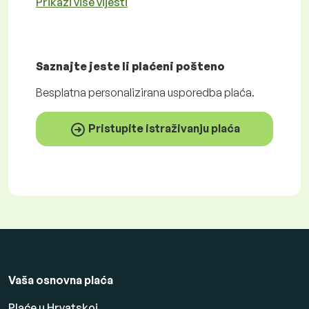
Prikaži više vijesti
Saznajte jeste li plaćeni
pošteno
Besplatna
personalizirana usporedba plaća.
Pristupite istraživanju plaća
Vaša osnovna plaća
Plaće u Hrvatskoj