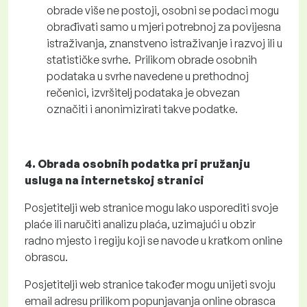
obrade više ne postoji, osobni se podaci mogu
obrađivati ​​samo u mjeri potrebnoj za povijesna
istraživanja, znanstveno istraživanje i razvoj ili u
statističke svrhe. Prilikom obrade osobnih
podataka u svrhe navedene u prethodnoj
rečenici, izvršitelj podataka je obvezan
označiti i anonimizirati takve podatke.
4. Obrada osobnih podatka pri pružanju
usluga na internetskoj stranici
Posjetitelji web stranice mogu lako usporediti svoje
plaće ili naručiti analizu plaća, uzimajući u obzir
radno mjesto i regiju koji se navode u kratkom online
obrascu.
Posjetitelji web stranice također mogu unijeti svoju
email adresu prilikom popunjavanja online obrasca