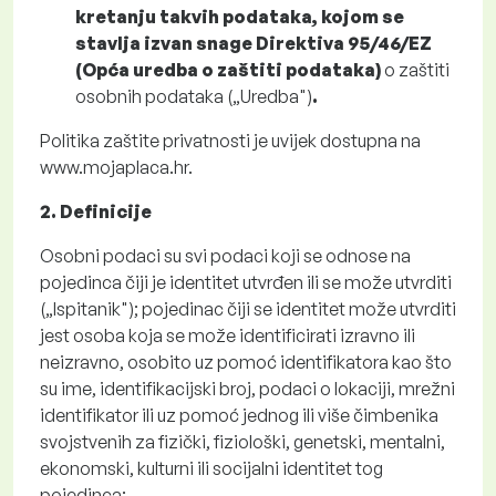
kretanju takvih podataka, kojom se
stavlja izvan snage Direktiva 95/46/EZ
(Opća uredba o zaštiti podataka)
o zaštiti
osobnih podataka („Uredba")
.
Politika zaštite privatnosti je uvijek dostupna na
www.mojaplaca.hr.
2. Definicije
Osobni podaci su svi podaci koji se odnose na
pojedinca čiji je identitet utvrđen ili se može utvrditi
(„Ispitanik"); pojedinac čiji se identitet može utvrditi
jest osoba koja se može identificirati izravno ili
neizravno, osobito uz pomoć identifikatora kao što
su ime, identifikacijski broj, podaci o lokaciji, mrežni
identifikator ili uz pomoć jednog ili više čimbenika
svojstvenih za fizički, fiziološki, genetski, mentalni,
ekonomski, kulturni ili socijalni identitet tog
pojedinca;