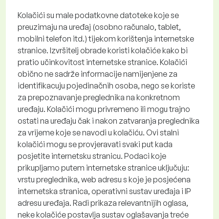
Kolačići su male podatkovne datoteke koje se
preuzimaju na uređaj (osobno računalo, tablet,
mobilni telefon itd.) tijekom korištenja internetske
stranice. Izvršitelj obrade koristi kolačiće kako bi
pratio učinkovitost internetske stranice. Kolačići
obično ne sadrže informacije namijenjene za
identifikacuju pojedinačnih osoba, nego se koriste
za prepoznavanje preglednika na konkretnom
uređaju. Kolačići mogu privremeno ili mogu trajno
ostati na uređaju čak i nakon zatvaranja preglednika
za vrijeme koje se navodi u kolačiću. Ovi stalni
kolačići mogu se provjeravati svaki put kada
posjetite internetsku stranicu. Podaci koje
prikupljamo putem internetske stranice uključuju:
vrstu preglednika, web adresu s koje je posjećena
internetska stranica, operativni sustav uređaja i IP
adresu uređaja. Radi prikaza relevantnijih oglasa,
neke kolačiće postavlja sustav oglašavanja treće