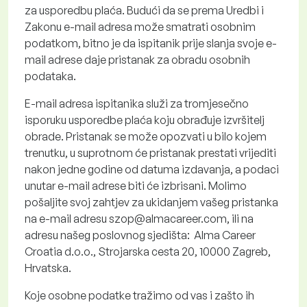
za usporedbu plaća. Budući da se prema Uredbi i
Zakonu e-mail adresa može smatrati osobnim
podatkom, bitno je da ispitanik prije slanja svoje e-
mail adrese daje pristanak za obradu osobnih
podataka.
E-mail adresa ispitanika služi za tromjesečno
isporuku usporedbe plaća koju obrađuje izvršitelj
obrade. Pristanak se može opozvati u bilo kojem
trenutku, u suprotnom će pristanak prestati vrijediti
nakon jedne godine od datuma izdavanja, a podaci
unutar e-mail adrese biti će izbrisani. Molimo
pošaljite svoj zahtjev za ukidanjem vašeg pristanka
na e-mail adresu szop@almacareer.com, ili na
adresu našeg poslovnog sjedišta: Alma Career
Croatia d.o.o., Strojarska cesta 20, 10000 Zagreb,
Hrvatska.
Koje osobne podatke tražimo od vas i zašto ih