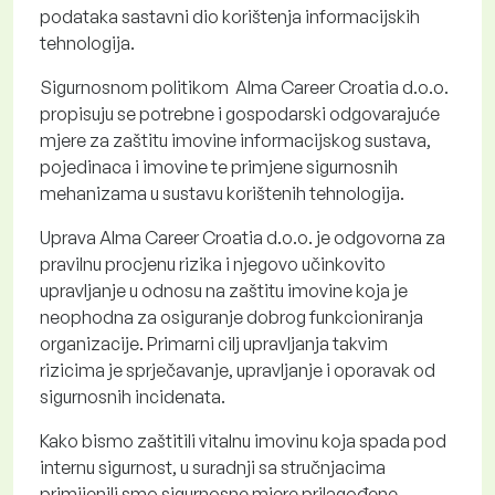
podataka sastavni dio korištenja informacijskih
tehnologija.
Sigurnosnom politikom Alma Career Croatia d.o.o.
propisuju se potrebne i gospodarski odgovarajuće
mjere za zaštitu imovine informacijskog sustava,
pojedinaca i imovine te primjene sigurnosnih
mehanizama u sustavu korištenih tehnologija.
Uprava Alma Career Croatia d.o.o. je odgovorna za
pravilnu procjenu rizika i njegovo učinkovito
upravljanje u odnosu na zaštitu imovine koja je
neophodna za osiguranje dobrog funkcioniranja
organizacije. Primarni cilj upravljanja takvim
rizicima je sprječavanje, upravljanje i oporavak od
sigurnosnih incidenata.
Kako bismo zaštitili vitalnu imovinu koja spada pod
internu sigurnost, u suradnji sa stručnjacima
primijenili smo sigurnosne mjere prilagođene