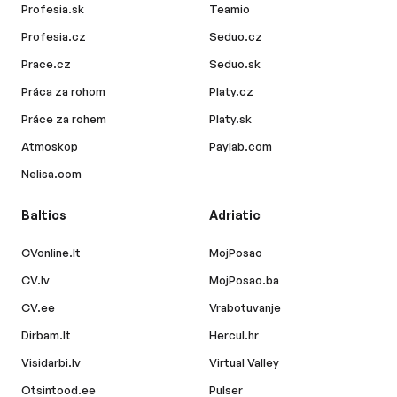
Profesia.sk
Teamio
Profesia.cz
Seduo.cz
Prace.cz
Seduo.sk
Práca za rohom
Platy.cz
Práce za rohem
Platy.sk
Atmoskop
Paylab.com
Nelisa.com
Baltics
Adriatic
CVonline.lt
MojPosao
CV.lv
MojPosao.ba
CV.ee
Vrabotuvanje
Dirbam.lt
Hercul.hr
Visidarbi.lv
Virtual Valley
Otsintood.ee
Pulser