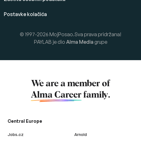
Postavke kolačića
© 1997-2026 MojPosao.Sva prava pridržana!
PAYLAB je dio
Alma Media
grupe
We are a member of
Alma Career
family.
Central Europe
Jobs.cz
Arnold