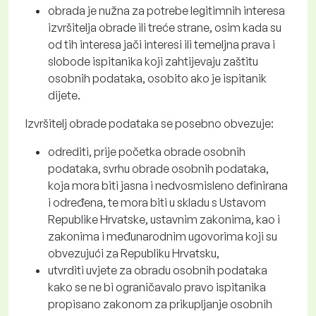
obrada je nužna za potrebe legitimnih interesa
izvršitelja obrade ili treće strane, osim kada su
od tih interesa jači interesi ili temeljna prava i
slobode ispitanika koji zahtijevaju zaštitu
osobnih podataka, osobito ako je ispitanik
dijete.
Izvršitelj obrade podataka se posebno obvezuje:
odrediti, prije početka obrade osobnih
podataka, svrhu obrade osobnih podataka,
koja mora biti jasna i nedvosmisleno definirana
i određena, te mora biti u skladu s Ustavom
Republike Hrvatske, ustavnim zakonima, kao i
zakonima i međunarodnim ugovorima koji su
obvezujući za Republiku Hrvatsku,
utvrditi uvjete za obradu osobnih podataka
kako se ne bi ograničavalo pravo ispitanika
propisano zakonom za prikupljanje osobnih