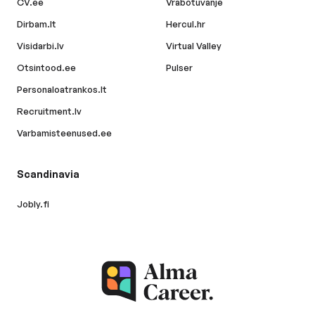
CV.ee
Vrabotuvanje
Dirbam.lt
Hercul.hr
Visidarbi.lv
Virtual Valley
Otsintood.ee
Pulser
Personaloatrankos.lt
Recruitment.lv
Varbamisteenused.ee
Scandinavia
Jobly.fi