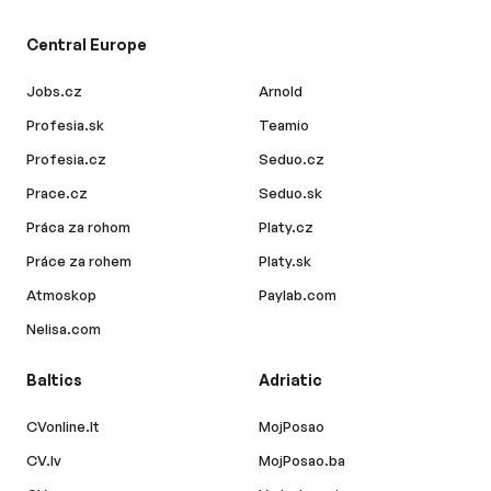
Central Europe
Jobs.cz
Arnold
Profesia.sk
Teamio
Profesia.cz
Seduo.cz
Prace.cz
Seduo.sk
Práca za rohom
Platy.cz
Práce za rohem
Platy.sk
Atmoskop
Paylab.com
Nelisa.com
Baltics
Adriatic
CVonline.lt
MojPosao
CV.lv
MojPosao.ba