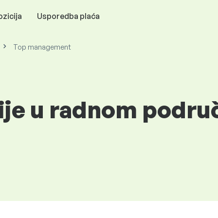
zicija
Usporedba plaća
Top management
cije u radnom podru