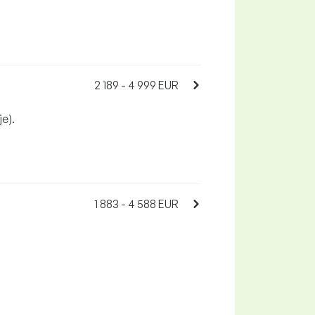
2 189 - 4 999 EUR
je).
1 883 - 4 588 EUR
i