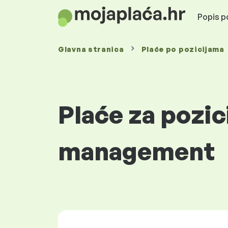
Popis po
Glavna stranica
Plaće
po pozicijama
Plaće za pozi
management