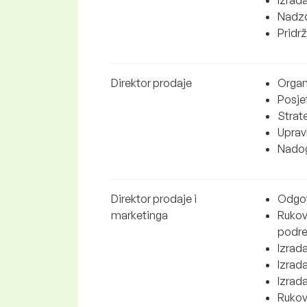
Nadzo
Pridrž
Direktor prodaje
Organ
Posje
Strate
Uprav
Nadog
Direktor prodaje i
Odgov
marketinga
Rukov
podre
Izrad
Izrad
Izrada
Rukov