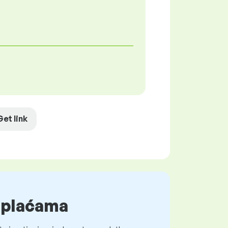
Get link
o plaćama