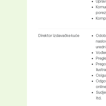
Upravl
Komun
porezn
Komple
Direktor izdavačke kuće
Odobra
naslov
uredn
Vođen
Pregl
Prego
ilustr
Osigu
Odgovo
onlin
Sudje
itd.