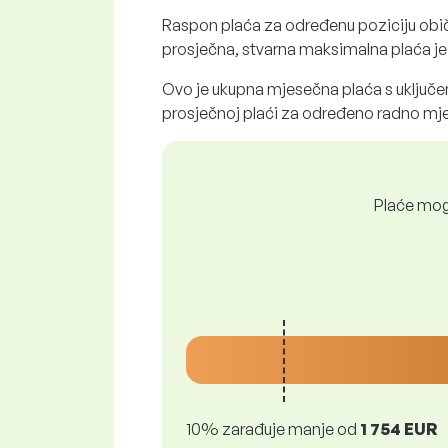
Raspon plaća za određenu poziciju obi
prosječna, stvarna maksimalna plaća je č
Ovo je ukupna mjesečna plaća s uključen
prosječnoj plaći za određeno radno mje
Plaće mogu
10% zarađuje manje od
1 754 EUR