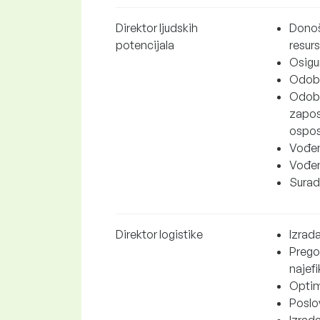
Direktor ljudskih
Donoš
potencijala
resur
Osigu
Odobr
Odobr
zapos
osposo
Vođenj
Vođenj
Surad
Direktor logistike
Izrada
Pregov
najef
Optim
Poslo
Izrad