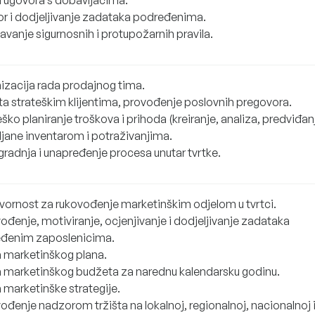
r i dodjeljivanje zadataka podređenima.
avanje sigurnosnih i protupožarnih pravila.
izacija rada prodajnog tima.
ta strateškim klijentima, provođenje poslovnih pregovora.
ško planiranje troškova i prihoda (kreiranje, analiza, predviđan
ljane inventarom i potraživanjima.
radnja i unapređenje procesa unutar tvrtke.
ornost za rukovođenje marketinškim odjelom u tvrtci.
ođenje, motiviranje, ocjenjivanje i dodjeljivanje zadataka
đenim zaposlenicima.
a marketinškog plana.
a marketinškog budžeta za narednu kalendarsku godinu.
 marketinške strategije.
ođenje nadzorom tržišta na lokalnoj, regionalnoj, nacionalnoj 