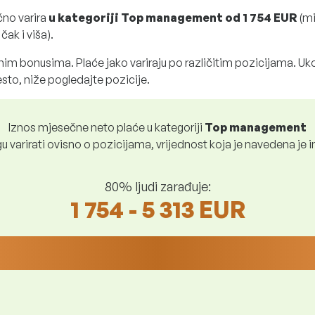
čno varira
u kategoriji Top management
od
1 754 EUR
(m
ak i viša).
im bonusima. Plaće jako variraju po različitim pozicijama. Uko
sto, niže pogledajte pozicije.
Iznos mjesečne neto plaće u kategoriji
Top management
 varirati ovisno o pozicijama, vrijednost koja je navedena je i
80% ljudi zarađuje:
1 754 - 5 313 EUR