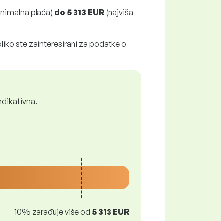
inimalna plaća)
do
5 313 EUR
(najviša
liko ste zainteresirani za podatke o
ndikativna.
10% zarađuje više od
5 313 EUR