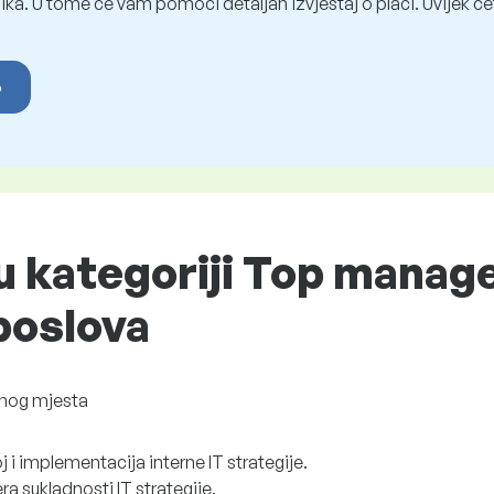
ka. U tome će vam pomoći detaljan izvještaj o plaći. Uvijek ćet
o
 u kategoriji Top manag
 poslova
nog mjesta
 i implementacija interne IT strategije.
ra sukladnosti IT strategije.