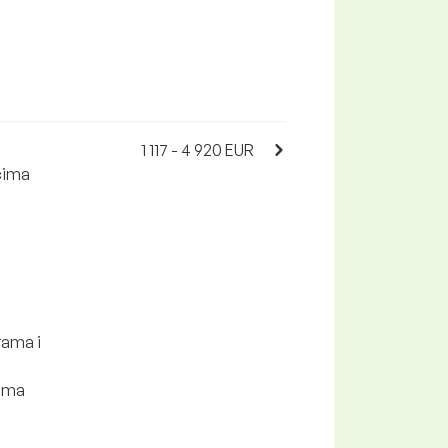
1 117 - 4 920 EUR
ncima
rama i
jima