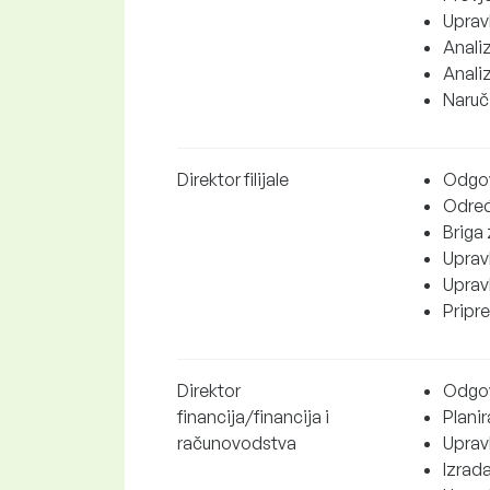
Upravl
Analiz
Analiz
Naruči
Direktor filijale
Odgov
Određ
Briga 
Upravl
Uprav
Pripre
Direktor
Odgov
financija/financija i
Planir
računovodstva
Upravl
Izrada