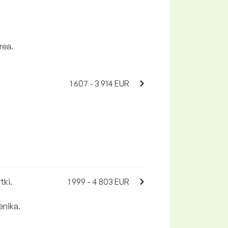
rea.
1 607 - 3 914 EUR
tki.
1 999 - 4 803 EUR
enika.