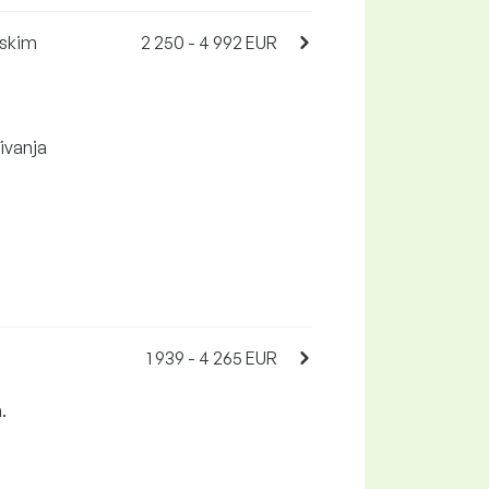
dskim
2 250 - 4 992 EUR
ivanja
1 939 - 4 265 EUR
.
.