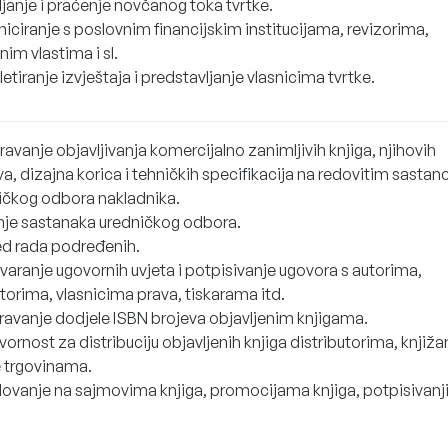
janje i praćenje novčanog toka tvrtke.
iciranje s poslovnim financijskim institucijama, revizorima,
im vlastima i sl.
tiranje izvještaja i predstavljanje vlasnicima tvrtke.
vanje objavljivanja komercijalno zanimljivih knjiga, njihovih
a, dizajna korica i tehničkih specifikacija na redovitim sasta
ičkog odbora nakladnika.
je sastanaka uredničkog odbora.
ed rada podređenih.
varanje ugovornih uvjeta i potpisivanje ugovora s autorima,
atorima, vlasnicima prava, tiskarama itd.
ravanje dodjele ISBN brojeva objavljenim knjigama.
rnost za distribuciju objavljenih knjiga distributorima, knjiža
e trgovinama.
lovanje na sajmovima knjiga, promocijama knjiga, potpisivan