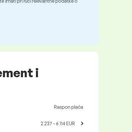
e imati pri ruci relevantne podatke o
ement i
Raspon plaća
2 237 - 6 114 EUR