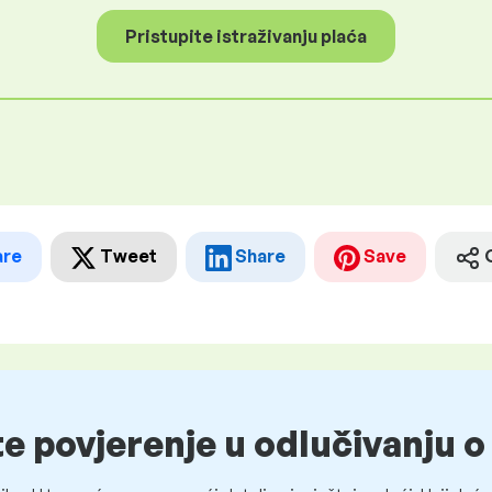
Pristupite istraživanju plaća
are
Tweet
Share
Save
te povjerenje u odlučivanju 