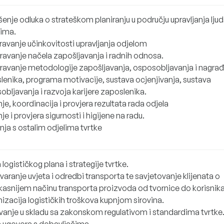
enje odluka o strateškom planiranju u području upravljanja lju
sima.
ravanje učinkovitosti upravljanja odjelom
avanje načela zapošljavanja i radnih odnosa.
avanje metodologije zapošljavanja, osposobljavanja i nagrađ
lenika, programa motivacije, sustava ocjenjivanja, sustava
bljavanja i razvoja karijere zaposlenika.
e, koordinacija i provjera rezultata rada odjela
e i provjera sigurnosti i higijene na radu.
nja s ostalim odjelima tvrtke
 logističkog plana i strategije tvrtke.
aranje uvjeta i odredbi transporta te savjetovanje klijenata o
ikasnijem načinu transporta proizvoda od tvornice do korisnika
izacija logističkih troškova kupnjom sirovina.
vanje u skladu sa zakonskom regulativom i standardima tvrtke
a ugovora s dobavljačima.