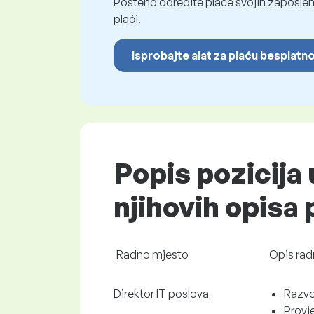
Pošteno odredite plaće svojih zaposleni
plaći.
Isprobajte alat za plaću besplatn
Popis pozicija
njihovih opisa
Radno mjesto
Opis rad
Direktor IT poslova
Razvoj
Provje