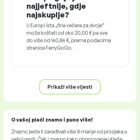
najjeftnije, gdje
najskuplje?
U Europi ista „fina večera za dvoje”
može koštati od oko 20,00 € pa sve
do više od 160,86 €, prema podacima
stranice FerryGoGo.
Prikaži više vijesti
O vašoj plaći znamo i puno više!
Znamo jeste li zarađivali više ili manje od prosjeka u
vašoj regiji. Čak i znamo kako obrazovanje utječe