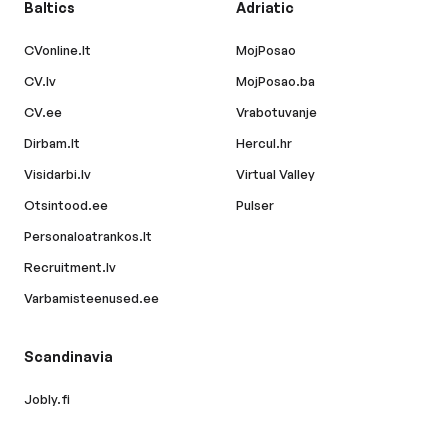
Baltics
Adriatic
CVonline.lt
MojPosao
CV.lv
MojPosao.ba
CV.ee
Vrabotuvanje
Dirbam.lt
Hercul.hr
Visidarbi.lv
Virtual Valley
Otsintood.ee
Pulser
Personaloatrankos.lt
Recruitment.lv
Varbamisteenused.ee
Scandinavia
Jobly.fi