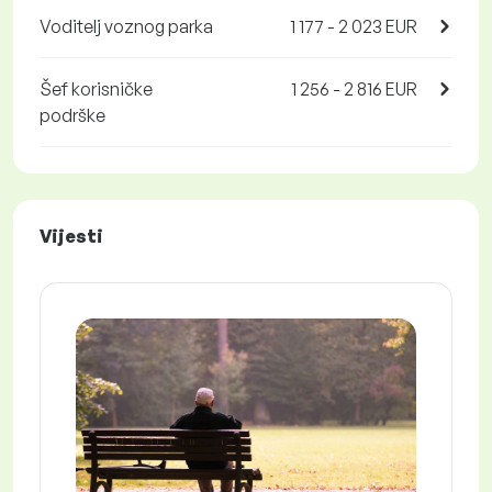
Voditelj voznog parka
1 177 - 2 023 EUR
Šef korisničke
1 256 - 2 816 EUR
podrške
Vijesti