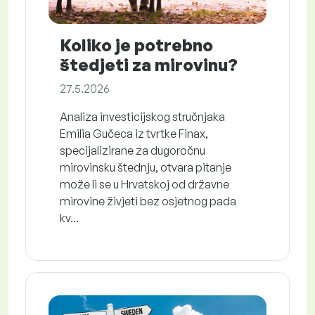
Koliko je potrebno
štedjeti za mirovinu?
27.5.2026
Analiza investicijskog stručnjaka
Emilia Gučeca iz tvrtke Finax,
specijalizirane za dugoročnu
mirovinsku štednju, otvara pitanje
može li se u Hrvatskoj od državne
mirovine živjeti bez osjetnog pada
kv...