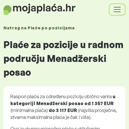
Natrag na
Plaće
po pozicijama
Plaće za pozicije u radnom
području Menadžerski
posao
Raspon plaća za određenu poziciju obično varira
u
kategoriji Menadžerski posao
od
1 357 EUR
(minimalna plaća)
do
3 117 EUR
(najviša prosječna,
stvarna maksimalna plaća je čak i viša).
Ovo je ukupna mjesečna plaća s uključenim