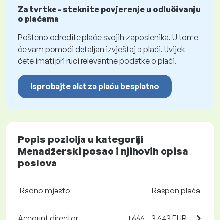
Za tvrtke - steknite povjerenje u odlučivanju
o plaćama
Pošteno odredite plaće svojih zaposlenika. U tome
će vam pomoći detaljan izvještaj o plaći. Uvijek
ćete imati pri ruci relevantne podatke o plaći.
Isprobajte alat za plaću besplatno
Popis pozicija u kategoriji
Menadžerski posao i njihovih opisa
poslova
Radno mjesto
Raspon plaća
Account director
1 666 - 3 643 EUR