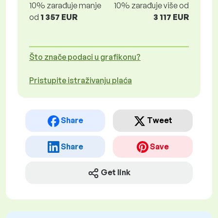
10% zarađuje manje
10% zarađuje više od
od
1 357 EUR
3 117 EUR
Što znače podaci u grafikonu?
Pristupite istraživanju plaća
Share
Tweet
Share
Save
Get link