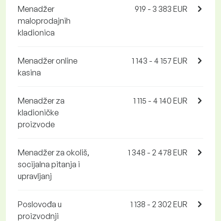
Menadžer
919 - 3 383 EUR
maloprodajnih
kladionica
Menadžer online
1 143 - 4 157 EUR
kasina
Menadžer za
1 115 - 4 140 EUR
kladioničke
proizvode
Menadžer za okoliš,
1 348 - 2 478 EUR
socijalna pitanja i
upravljanj
Poslovođa u
1 138 - 2 302 EUR
proizvodnji