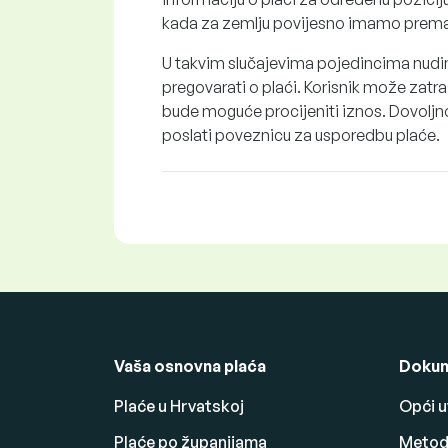
kada za zemlju povijesno imamo premal
U takvim slučajevima pojedincima nud
pregovarati o plaći. Korisnik može zat
bude moguće procijeniti iznos. Dovoljno
poslati poveznicu za usporedbu plaće.
Vaša osnovna plaća
Dokum
Plaće u Hrvatskoj
Opći u
Plaće po županijama
Metodo