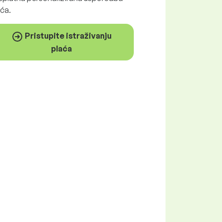
ća.
Pristupite istraživanju
plaća