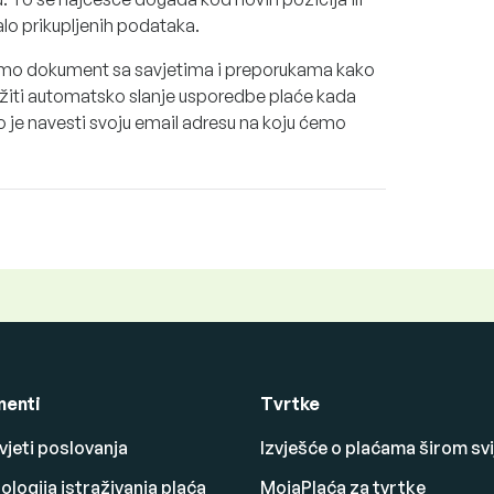
o prikupljenih podataka.
imo dokument sa savjetima i preporukama kako
ražiti automatsko slanje usporedbe plaće kada
 je navesti svoju email adresu na koju ćemo
enti
Tvrtke
vjeti poslovanja
Izvješće o plaćama širom svi
logija istraživanja plaća
MojaPlaća za tvrtke