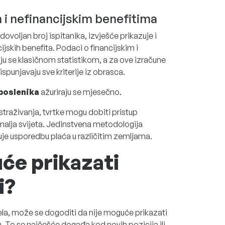
m i nefinancijskim benefitima
voljan broj ispitanika, izvješće prikazuje i
jskih benefita. Podaci o financijskim i
u se klasičnom statistikom, a za ove izračune
spunjavaju sve kriterije iz obrasca.
poslenika
ažuriraju se mjesečno.
traživanja, tvrtke mogu dobiti pristup
alja svijeta. Jedinstvena metodologija
uje usporedbu plaća u različitim zemljama.
će prikazati
i?
a, može se dogoditi da nije moguće prikazati
u. To se najčešće događa kod novih pozicija ili