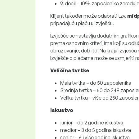
9. decil – 10% zaposlenika zarađuj
Klijent također može odabrati tzv.
mid
pripadajuću plaću u izvješću.
Izvješće se nastavlja dodatnim grafikon
prema osnovnim kriterijima koji su odluču
obrazovanje, dob itd. Na kraju izvješća n
Izvješće o plaćama može se usmjeriti na
Veličina tvrtke
Mala tvrtka – do 50 zaposlenika
Srednja tvrtka – 50 do 249 zaposle
Velika tvrtka – više od 250 zaposle
Iskustvo
junior – do 2 godine iskustva
medior – 3 do 5 godina iskustva
senior – 6 i više godina iskustva