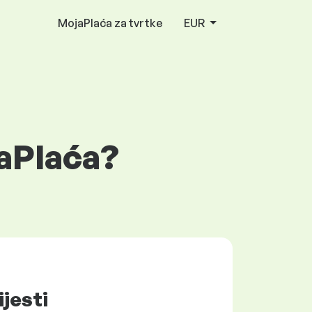
MojaPlaća za tvrtke
EUR
jaPlaća?
ijesti