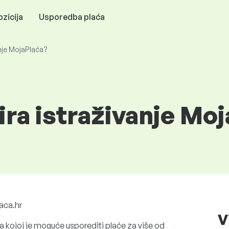
zicija
Usporedba plaća
anje MojaPlaća?
ra istraživanje Mo
aca.hr
V
na kojoj je moguće usporediti plaće za više od