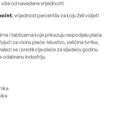
e više od navedene vrijednosti
point
, vrijednost percentila za koju želi vidjeti
ima i tablicama koje prikazuju raspodjelu plaća
jući za visinu plaće: iskustvo, veličina tvrtke,
alazi se i predikcija plaće za sljedeću godinu.
 odabranu industriju.
nika
nika