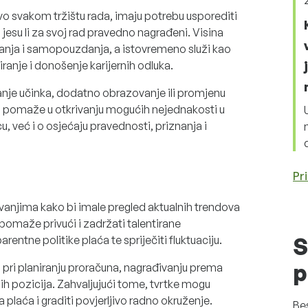
ovo svakom tržištu rada, imaju potrebu usporediti
 jesu li za svoj rad pravedno nagrađeni. Visina
anja i samopouzdanja, a istovremeno služi kao
iranje i donošenje karijernih odluka.
nje učinka, dodatno obrazovanje ili promjenu
i pomaže u otkrivanju mogućih nejednakosti u
cu, već i o osjećaju pravednosti, priznanja i
Pri
aživanjima kako bi imale pregled aktualnih trendova
 pomaže privući i zadržati talentirane
rentne politike plaća te spriječiti fluktuaciju.
S
p
 pri planiranju proračuna, nagrađivanju prema
ih pozicija. Zahvaljujući tome, tvrtke mogu
 plaća i graditi povjerljivo radno okruženje.
Be