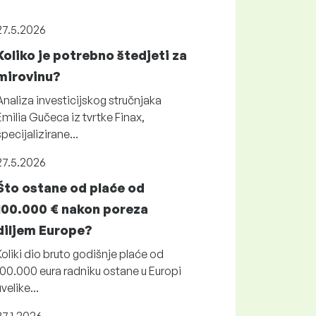
27.5.2026
Koliko je potrebno štedjeti za
mirovinu?
Analiza investicijskog stručnjaka
Emilia Gučeca iz tvrtke Finax,
specijalizirane...
27.5.2026
Što ostane od plaće od
100.000 € nakon poreza
diljem Europe?
Koliki dio bruto godišnje plaće od
100.000 eura radniku ostane u Europi
uvelike...