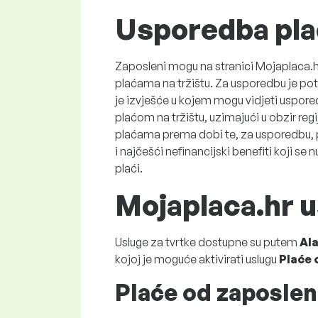
Usporedba pla
Zaposleni mogu na stranici Mojaplaca.hr
plaćama na tržištu. Za usporedbu je potr
je izvješće u kojem mogu vidjeti uspor
plaćom na tržištu, uzimajući u obzir regi
plaćama prema dobi te, za usporedbu, 
i najčešći nefinancijski benefiti koji se 
plaći.
Mojaplaca.hr u
Usluge za tvrtke dostupne su putem
Ala
kojoj je moguće aktivirati uslugu
Plaće 
Plaće od zaposlen