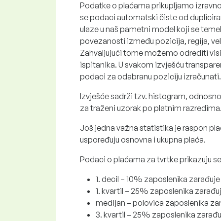
Podatke o plaćama prikupljamo izravno od
se podaci automatski čiste od duplicira
ulaze u naš pametni model koji se temelji
povezanosti između pozicija, regija, vel
Zahvaljujući tome možemo odrediti visi
ispitanika. U svakom izvješću transpare
podaci za odabranu poziciju izračunati.
Izvješće sadrži tzv. histogram, odnosno
za traženi uzorak po platnim razredima
Još jedna važna statistika je raspon pl
uspoređuju osnovna i ukupna plaća.
Podaci o plaćama za tvrtke prikazuju s
1. decil – 10% zaposlenika zarađuj
1. kvartil – 25% zaposlenika zarađ
medijan – polovica zaposlenika za
3. kvartil – 25% zaposlenika zarađu