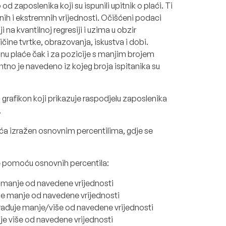
 zaposlenika koji su ispunili upitnik o plaći. Ti
nih i ekstremnih vrijednosti. Očišćeni podaci
 na kvantilnoj regresiji i uzima u obzir
ičine tvrtke, obrazovanja, iskustva i dobi.
nu plaće čak i za pozicije s manjim brojem
ntno je navedeno iz kojeg broja ispitanika su
 grafikon koji prikazuje raspodjelu zaposlenika
.
aća izražen osnovnim percentilima, gdje se
e pomoću osnovnih percentila:
e manje od navedene vrijednosti
uje manje od navedene vrijednosti
rađuje manje/više od navedene vrijednosti
je više od navedene vrijednosti