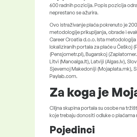
600 radnih pozicija. Popis pozicija odra
neprestano se ažurira.
Ovo istraživanje plaća pokrenuto je 20
metodologije prikupljanja, obrade i eval
Career Croatia d.o.o. Ista metodologija 
lokaliziranih portala za plaće u Češkoj (
(Pensjometr.pl), Bugarskoj (Zaplatomer.b
Litvi (Manoalga.lt), Latviji (Algas.lv), Sl
Sjevernoj Makedoniji (Mojaplata.mk), Sr
Paylab.com.
Za koga je Moj
Ciljna skupina portala su osobe na tržišt
koje trebaju donositi odluke o plaćama 
Pojedinci