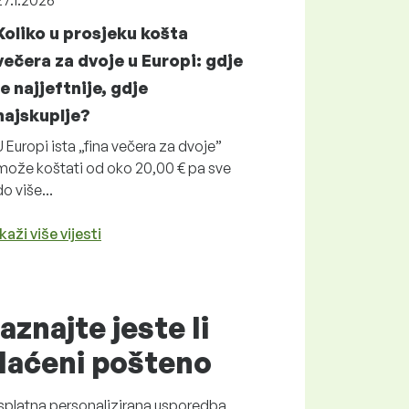
27.1.2026
Koliko u prosjeku košta
večera za dvoje u Europi: gdje
je najjeftnije, gdje
najskuplje?
U Europi ista „fina večera za dvoje”
može koštati od oko 20,00 € pa sve
do više...
kaži više vijesti
aznajte jeste li
laćeni
pošteno
splatna
personalizirana usporedba