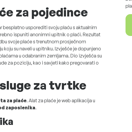
pla
će za pojedince
 besplatno usporediti svoju plaću s aktualnim
ebno ispuniti anonimni upitnik o plaći. Rezultat
edbu svoje plaće s trenutnom prosječnom
ju koju su naveli u upitniku. Izvješće je dopunjeno
plaćama u odabranim zemljama. Dio izvješća su
nude za poziciju, kao i savjeti kako pregovarati o
sluge za tvrtke
ta za plaće
. Alat za plaće je web aplikacija u
od zaposlenika
.
ika