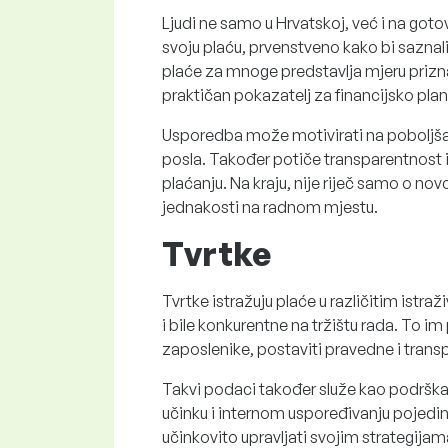
Ljudi ne samo u Hrvatskoj, već i na got
svoju plaću, prvenstveno kako bi saznali
plaće za mnoge predstavlja mjeru prizn
praktičan pokazatelj za financijsko plan
Usporedba može motivirati na poboljša
posla. Također potiče transparentnost 
plaćanju. Na kraju, nije riječ samo o nov
jednakosti na radnom mjestu.
Tvrtke
Tvrtke istražuju plaće u različitim istr
i bile konkurentne na tržištu rada. To im
zaposlenike, postaviti pravedne i transpa
Takvi podaci također služe kao podrška
učinku i internom uspoređivanju pojedin
učinkovito upravljati svojim strategijama