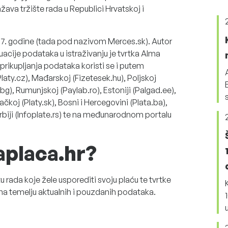
žava tržište rada u Republici Hrvatskoj i
07. godine (tada pod nazivom Merces.sk). Autor
uacije podataka u istraživanju je tvrtka Alma
prikupljanja podataka koristi se i putem
Platy.cz), Mađarskoj (Fizetesek.hu), Poljskoj
g), Rumunjskoj (Paylab.ro), Estoniji (Palgad.ee),
ovačkoj (Platy.sk), Bosni i Hercegovini (Plata.ba),
biji (Infoplate.rs) te na međunarodnom portalu
aplaca.hr?
u rada koje žele usporediti svoju plaću te tvrtke
na temelju aktualnih i pouzdanih podataka.