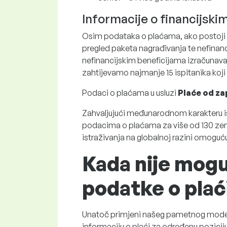
Informacije o financijski
Osim podataka o plaćama, ako postoji do
pregled paketa nagrađivanja te nefinanci
nefinancijskim beneficijama izračunavaj
zahtijevamo najmanje 15 ispitanika koji i
Podaci o plaćama u usluzi
Plaće od za
Zahvaljujući međunarodnom karakteru is
podacima o plaćama za više od 130 zem
istraživanja na globalnoj razini omoguć
Kada nije mogu
podatke o plać
Unatoč primjeni našeg pametnog model
informaciju o plaći za određenu pozicij