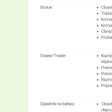
Broker
Obavlj
Tražen
Komuni
Komun
Obrać
Pružan
Dealer/Trader
Kupnja
klijen
Praćen
Praćen
Razmj
Pripre
Djelatnik na šalteru
Obavlj
depoz