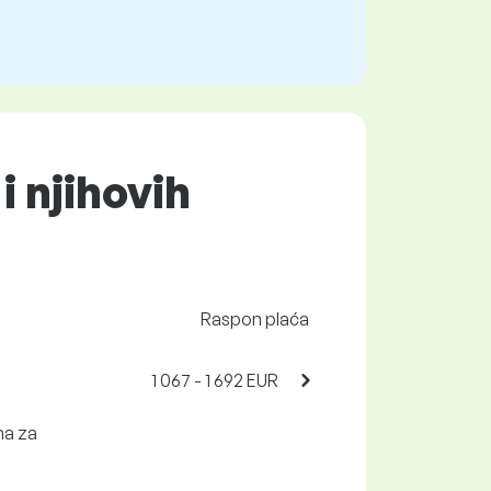
i njihovih
Raspon plaća
1 067 - 1 692 EUR
ma za