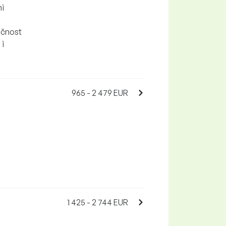
ni
očnost
 i
965 - 2 479 EUR
1 425 - 2 744 EUR