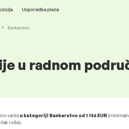
zicija
Usporedba plaća
Bankarstvo
cije u radnom podru
čno varira
u kategoriji Bankarstvo
od
1 136 EUR
(minimaln
ak i viša).