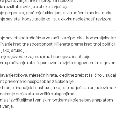
era poštovanja internih propisa i zakona.
 rezultata revizije u obliku izvještaja.
je preporuka, praćenje i uklanjanje svih uočenih nedostataka.
je savjeta i konzultacije koji su u okviru nadležnosti revizora.
nje savjeta potrošačima vezanih za hipoteke i komercijalne kr
ivanje kreditne sposobnosti klijenata prema kreditnoj politici 
ijskoj situaciji.
nje ugovora o zajmu u ime financijske institucije.
ra uplaćivanja rata i ispunjavanja uvjeta dogovorenih u ugovor
.
vanje rokova, mjesečnih rata, kreditne zrelost i slično u sluča
ijent privremeno nesposoban za plaćanje.
tiranje financijskih institucija koje se natječu sa prijedlozima 
nciranje projekata sa velikim ulaganjima.
nja s izvršiteljima i vanjskim tvrtkama koje se bave naplatom
živanja.