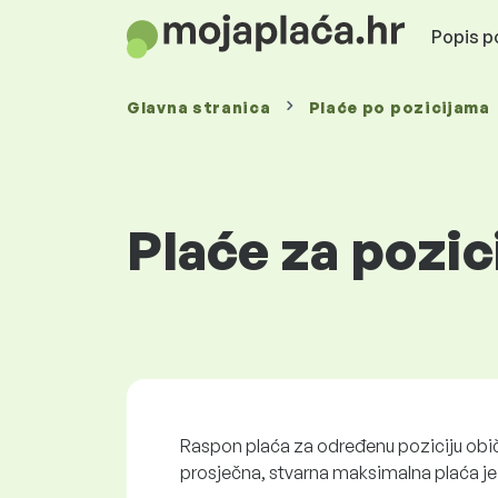
Popis po
Glavna stranica
Plaće
po pozicijama
Plaće za pozi
Raspon plaća za određenu poziciju obi
prosječna, stvarna maksimalna plaća je č