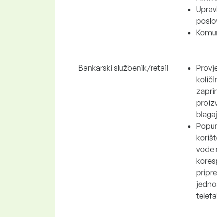
Uprav
poslo
Komuni
Bankarski službenik/retail
Provje
količi
zaprim
proizv
blagaj
Popun
korišt
vode 
koresp
pripre
jednos
telefa