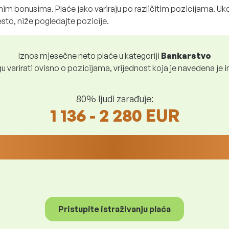
im bonusima. Plaće jako variraju po različitim pozicijama. Uko
sto, niže pogledajte pozicije.
Iznos mjesečne neto plaće u kategoriji
Bankarstvo
 varirati ovisno o pozicijama, vrijednost koja je navedena je i
80% ljudi zarađuje:
1 136 - 2 280 EUR
Pristupite istraživanju plaća