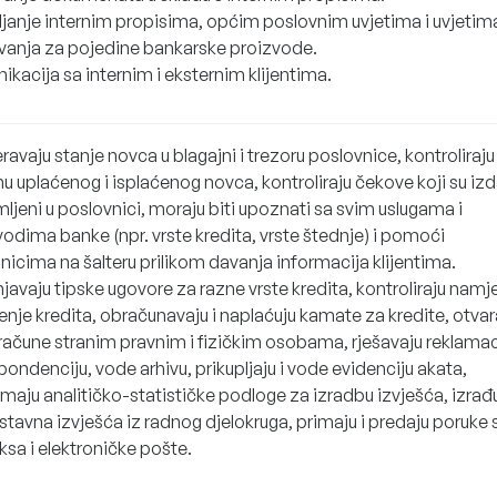
ljanje internim propisima, općim poslovnim uvjetima i uvjetim
vanja za pojedine bankarske proizvode.
kacija sa internim i eksternim klijentima.
ravaju stanje novca u blagajni i trezoru poslovnice, kontroliraju
nu uplaćenog i isplaćenog novca, kontroliraju čekove koji su izda
ljeni u poslovnici, moraju biti upoznati sa svim uslugama i
odima banke (npr. vrste kredita, vrste štednje) i pomoći
nicima na šalteru prilikom davanja informacija klijentima.
javaju tipske ugovore za razne vrste kredita, kontroliraju nam
enje kredita, obračunavaju i naplaćuju kamate za kredite, otvara
račune stranim pravnim i fizičkim osobama, rješavaju reklamaci
ondenciju, vode arhivu, prikupljaju i vode evidenciju akata,
maju analitičko-statističke podloge za izradbu izvješća, izrađ
tavna izvješća iz radnog djelokruga, primaju i predaju poruke 
ksa i elektroničke pošte.