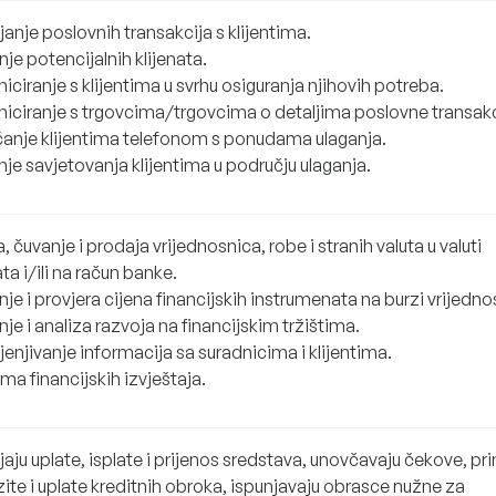
anje poslovnih transakcija s klijentima.
je potencijalnih klijenata.
ciranje s klijentima u svrhu osiguranja njihovih potreba.
iciranje s trgovcima/trgovcima o detaljima poslovne transakc
anje klijentima telefonom s ponudama ulaganja.
je savjetovanja klijentima u području ulaganja.
, čuvanje i prodaja vrijednosnica, robe i stranih valuta u valuti
ata i/ili na račun banke.
je i provjera cijena financijskih instrumenata na burzi vrijedno
je i analiza razvoja na financijskim tržištima.
enjivanje informacija sa suradnicima i klijentima.
ma financijskih izvještaja.
aju uplate, isplate i prijenos sredstava, unovčavaju čekove, pr
ite i uplate kreditnih obroka, ispunjavaju obrasce nužne za