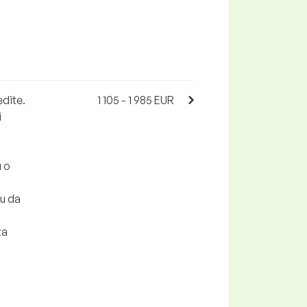
edite.
1 105 - 1 985 EUR
i
u o
ju da
za