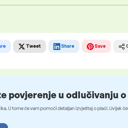
are
Tweet
Share
Save
te povjerenje u odlučivanju 
ka. U tome će vam pomoći detaljan izvještaj o plaći. Uvijek ćet