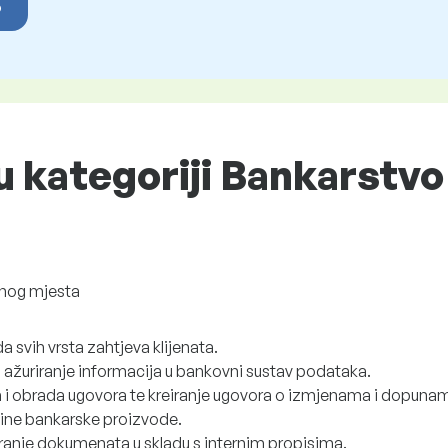
o
u kategoriji Bankarstvo 
nog mjesta
 svih vrsta zahtjeva klijenata.
i ažuriranje informacija u bankovni sustav podataka.
a i obrada ugovora te kreiranje ugovora o izmjenama i dopuna
ine bankarske proizvode.
iranje dokumenata u skladu s internim propisima.