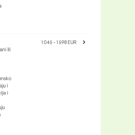
a
1 045 - 1 598 EUR
ni ili
jensko
ju i
je i
uju
s