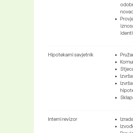
odobra
novac
Provj
iznos
identi
Hipotekarni savjetnik
Pruža
Komun
Stjeca
Izvrš
Izvrš
hipot
Sklap
Interni revizor
Izrada
Izvođe