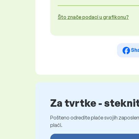
Što znače podaci u grafikonu?
Sh
Za tvrtke - stekni
Pošteno odredite plaće svojih zaposleni
plaći.