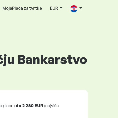
MojaPlaća za tvrtke
EUR
čju Bankarstvo
a plaća)
do
2 280 EUR
(najviša