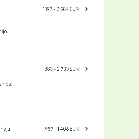
1 197 - 2 584 EUR
ije.
883 - 2 733 EUR
snica.
imaju
957 - 1 406 EUR