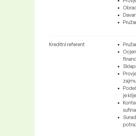
Provj
Obrada
Davan
Pružan
Kreditni referent
Pruža
Ocjenj
financ
Sklapa
Provje
zajmu
Podeša
je kl
Kontak
sufina
Surad
potra