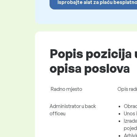
Isprobajte alat za plaću besplatn
Popis pozicija 
opisa poslova
Radno mjesto
Opis rad
Administrator u back
Obrada
officeu
Unos 
Izrad
pojed
Arhiv