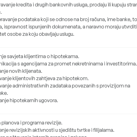
vanje kredita i drugih bankovnih usluga, prodaju ili kupuju stra
.
eravanje podataka koji se odnose na broj računa, ime banke, t
a, ispravnost ispunjenih dokumenata, a naravno moraju utvrditi
tet osobe za koju obavljaju uslugu.
nje savjeta klijentima o hipotekama.
ikacija s agencijama za promet nekretninama i investitorima.
nje novih klijenata.
avanje klijentovih zahtjeva za hipotekom.
avanje administrativnih zadataka povezanih s provizijom na
eke.
anje hipotekarnih ugovora.
 planova i programa revizije.
nje revizijskih aktivnosti u sjedištu tvrtke i filijalama.