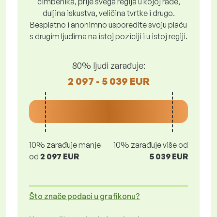
čimbenika, prije svega regija u kojoj rade,
duljina iskustva, veličina tvrtke i drugo.
Besplatno i anonimno usporedite svoju plaću
s drugim ljudima na istoj poziciji i u istoj regiji.
80% ljudi zarađuje:
2 097 - 5 039 EUR
10% zarađuje manje
10% zarađuje više od
od
2 097 EUR
5 039 EUR
Što znače podaci u grafikonu?