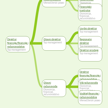
Menadžerski posao
Ekonomija,
financije,
Financijski
računovodstvo
kontrolor
Ekonomija,
financije,
računovodstvo
Izvršni direktor
Top management
Direktor
Glavni direktor
Regionalni
Top management
financija/financija i
direktor
Top management
računovodstva
Top management
Direktor prodaje
Top management
Direktor
financija/financija i
računovodstva
Top management
Glavni
Viši računovođa
Ekonomija,
računovođa
financije,
Ekonomija,
računovodstvo
financije,
Voditelj financija i
računovodstvo
računovodstva
Menadžerski posao