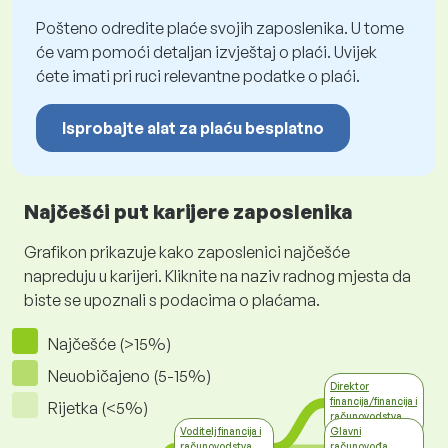
Pošteno odredite plaće svojih zaposlenika. U tome
će vam pomoći detaljan izvještaj o plaći. Uvijek
ćete imati pri ruci relevantne podatke o plaći.
Isprobajte alat za plaću besplatno
Najčešći put karijere zaposlenika
Grafikon prikazuje kako zaposlenici najčešće
napreduju u karijeri. Kliknite na naziv radnog mjesta da
biste se upoznali s podacima o plaćama.
Najčešće (>15%)
Neuobičajeno (5-15%)
Direktor
financija/financija i
Rijetka (<5%)
računovodstva
Top management
Voditelj financija i
Glavni
računovodstva
računovođa