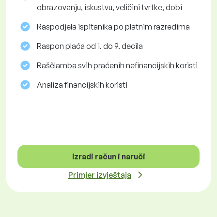
obrazovanju, iskustvu, veličini tvrtke, dobi
Raspodjela ispitanika po platnim razredima
Raspon plaća od 1. do 9. decila
Raščlamba svih praćenih nefinancijskih koristi
Analiza financijskih koristi
Izradi račun i naruči
Primjer izvještaja