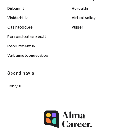
Dirbam.lt
Hercul.hr
Visidarbi.lv
Virtual Valley
Otsintood.ee
Pulser
Personaloatrankos.lt
Recruitment.lv
Varbamisteenused.ee
Scandinavia
Jobly.fi