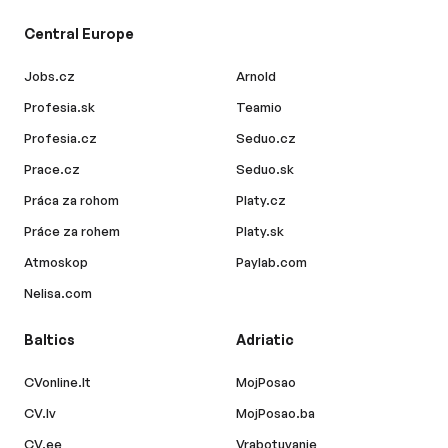
Central Europe
Jobs.cz
Arnold
Profesia.sk
Teamio
Profesia.cz
Seduo.cz
Prace.cz
Seduo.sk
Práca za rohom
Platy.cz
Práce za rohem
Platy.sk
Atmoskop
Paylab.com
Nelisa.com
Baltics
Adriatic
CVonline.lt
MojPosao
CV.lv
MojPosao.ba
CV.ee
Vrabotuvanje