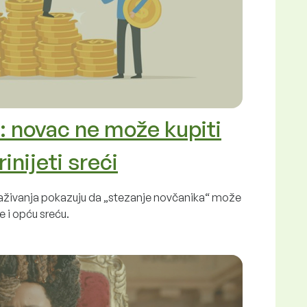
u: novac ne može kupiti
inijeti sreći
traživanja pokazuju da „stezanje novčanika“ može
e i opću sreću.