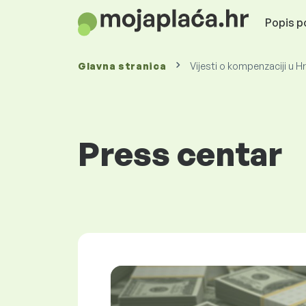
Popis po
Glavna stranica
Vijesti o kompenzaciji u H
Press centar