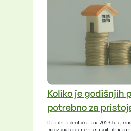
Koliko je godišnjih 
potrebno za pristo
Dodatni pokretač cijena 2023. bio je rast
eurozonu te potražnja stranih ulagača n