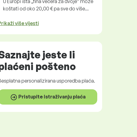
U Europi ista „fina večera za dvoje” može
koštati od oko 20,00 € pa sve do više...
Prikaži više vijesti
Saznajte jeste li
plaćeni
pošteno
Besplatna
personalizirana usporedba plaća.
Pristupite istraživanju plaća