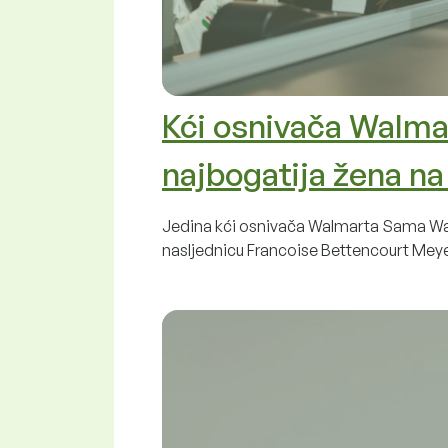
Kći osnivača Walmar
najbogatija žena na
Jedina kći osnivača Walmarta Sama Walt
nasljednicu Francoise Bettencourt Mey