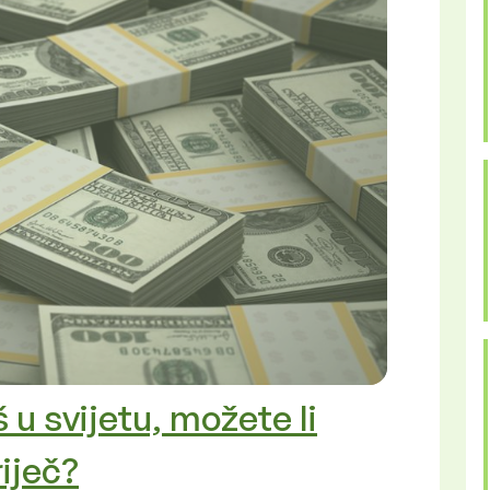
š u svijetu, možete li
riječ?