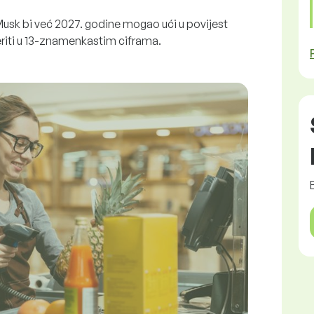
usk bi već 2027. godine mogao ući u povijest
eriti u 13-znamenkastim ciframa.