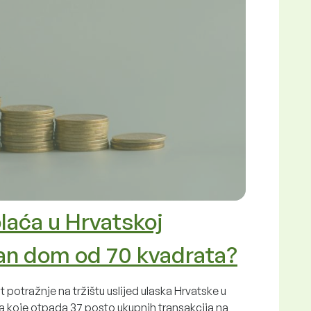
plaća u Hrvatskoj
jan dom od 70 kvadrata?
 potražnje na tržištu uslijed ulaska Hrvatske u
a koje otpada 37 posto ukupnih transakcija na