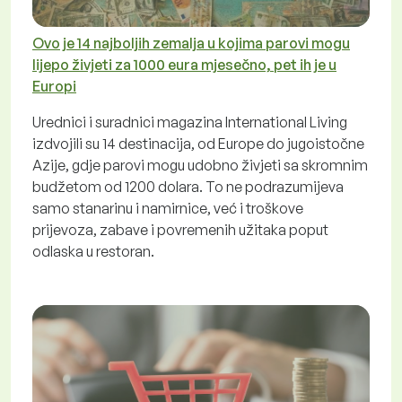
Ovo je 14 najboljih zemalja u kojima parovi mogu
lijepo živjeti za 1000 eura mjesečno, pet ih je u
Europi
Urednici i suradnici magazina International Living
izdvojili su 14 destinacija, od Europe do jugoistočne
Azije, gdje parovi mogu udobno živjeti sa skromnim
budžetom od 1200 dolara. To ne podrazumijeva
samo stanarinu i namirnice, već i troškove
prijevoza, zabave i povremenih užitaka poput
odlaska u restoran.