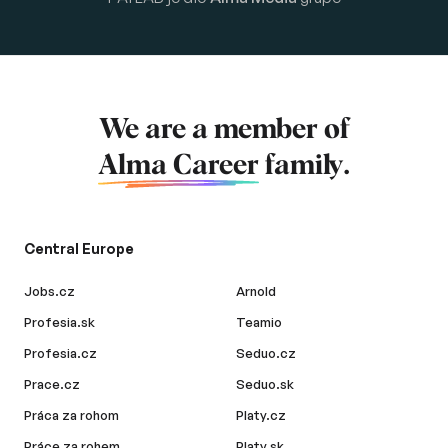
We are a member of
Alma Career
family.
Central Europe
Jobs.cz
Arnold
Profesia.sk
Teamio
Profesia.cz
Seduo.cz
Prace.cz
Seduo.sk
Práca za rohom
Platy.cz
Práce za rohem
Platy.sk