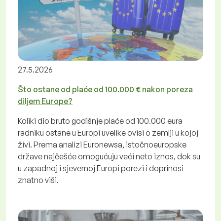
27.5.2026
Što ostane od plaće od 100.000 € nakon poreza
diljem Europe?
Koliki dio bruto godišnje plaće od 100.000 eura
radniku ostane u Europi uvelike ovisi o zemlji u kojoj
živi. Prema analizi Euronewsa, istočnoeuropske
države najčešće omogućuju veći neto iznos, dok su
u zapadnoj i sjevernoj Europi porezi i doprinosi
znatno viši.