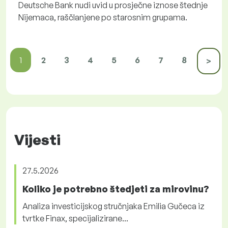
Deutsche Bank nudi uvid u prosječne iznose štednje
Nijemaca, raščlanjene po starosnim grupama.
1
2
3
4
5
6
7
8
>
Vijesti
27.5.2026
Koliko je potrebno štedjeti za mirovinu?
Analiza investicijskog stručnjaka Emilia Gučeca iz
tvrtke Finax, specijalizirane...