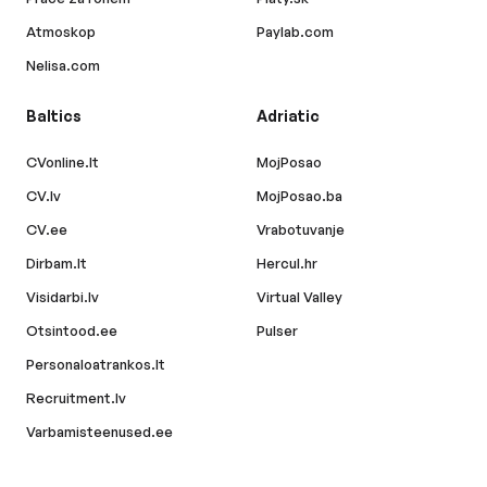
Atmoskop
Paylab.com
Nelisa.com
Baltics
Adriatic
CVonline.lt
MojPosao
CV.lv
MojPosao.ba
CV.ee
Vrabotuvanje
Dirbam.lt
Hercul.hr
Visidarbi.lv
Virtual Valley
Otsintood.ee
Pulser
Personaloatrankos.lt
Recruitment.lv
Varbamisteenused.ee