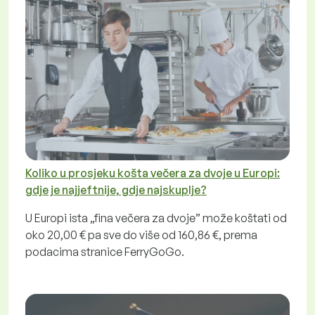
Koliko u prosjeku košta večera za dvoje u Europi:
gdje je najjeftnije, gdje najskuplje?
U Europi ista „fina večera za dvoje” može koštati od
oko 20,00 € pa sve do više od 160,86 €, prema
podacima stranice FerryGoGo.