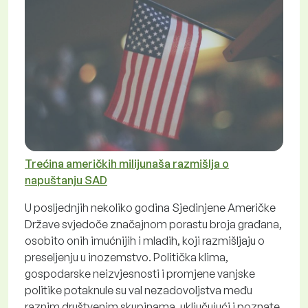
Trećina američkih milijunaša razmišlja o
napuštanju SAD
U posljednjih nekoliko godina Sjedinjene Američke
Države svjedoče značajnom porastu broja građana,
osobito onih imućnijih i mladih, koji razmišljaju o
preseljenju u inozemstvo. Politička klima,
gospodarske neizvjesnosti i promjene vanjske
politike potaknule su val nezadovoljstva među
raznim društvenim skupinama, uključujući i poznate