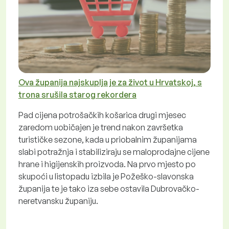
Ova županija najskuplja je za život u Hrvatskoj, s
trona srušila starog rekordera
Pad cijena potrošačkih košarica drugi mjesec
zaredom uobičajen je trend nakon završetka
turističke sezone, kada u priobalnim županijama
slabi potražnja i stabiliziraju se maloprodajne cijene
hrane i higijenskih proizvoda. Na prvo mjesto po
skupoći u listopadu izbila je Požeško-slavonska
županija te je tako iza sebe ostavila Dubrovačko-
neretvansku županiju.