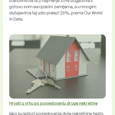
stanovništva drži najmanje 20% bogatstva u
gotovo svim europskim zemljama, a u mnogim
slučajevima taj udio prelazi 25%, prema Our World
in Data.
Hrvati u vrhu po posjedovanju druge nekretine
Iako su razlozi posjedovanja dvije nekretnine često