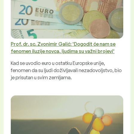
Prof. dr. sc. Zvonimir Galić: ‘Dogodit će nam se
fenomen iluzije novca, ljudima su važni brojevi‘
Kad se uvodio euro u ostatku Europske unije,
fenomen da su ljudi doživljavali nezadovoljstvo, bio
je prisutan u svim zemljama.