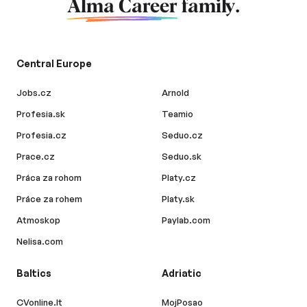
Alma Career
family.
Central Europe
Jobs.cz
Arnold
Profesia.sk
Teamio
Profesia.cz
Seduo.cz
Prace.cz
Seduo.sk
Práca za rohom
Platy.cz
Práce za rohem
Platy.sk
Atmoskop
Paylab.com
Nelisa.com
Baltics
Adriatic
CVonline.lt
MojPosao