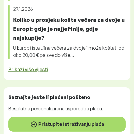
27.1.2026
Koliko u prosjeku košta večera za dvoje u
Europi: gdje je najjeftnije, gdje
najskuplje?
U Europi ista „fina večera za dvoje” može koštati od
oko 20,00 € pa sve do više...
Prikaži više vijesti
Saznajte jeste li plaćeni
pošteno
Besplatna
personalizirana usporedba plaća.
Pristupite istraživanju plaća