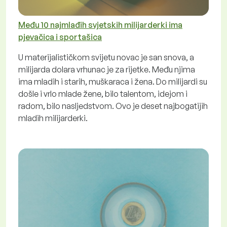
Među 10 najmlađih svjetskih milijarderki ima
pjevačica i sportašica
U materijalističkom svijetu novac je san snova, a
milijarda dolara vrhunac je za rijetke. Među njima
ima mladih i starih, muškaraca i žena. Do milijardi su
došle i vrlo mlade žene, bilo talentom, idejom i
radom, bilo nasljedstvom. Ovo je deset najbogatijih
mladih milijarderki.