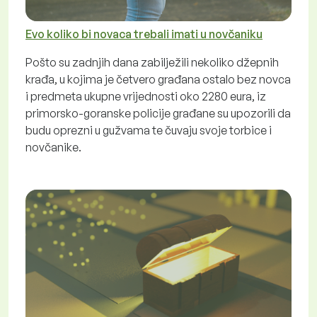
Evo koliko bi novaca trebali imati u novčaniku
Pošto su zadnjih dana zabilježili nekoliko džepnih
krađa, u kojima je četvero građana ostalo bez novca
i predmeta ukupne vrijednosti oko 2280 eura, iz
primorsko-goranske policije građane su upozorili da
budu oprezni u gužvama te čuvaju svoje torbice i
novčanike.