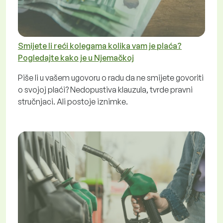
Smijete li reći kolegama kolika vam je plaća?
Pogledajte kako je u Njemačkoj
Piše li u vašem ugovoru o radu da ne smijete govoriti
o svojoj plaći? Nedopustiva klauzula, tvrde pravni
stručnjaci. Ali postoje iznimke.