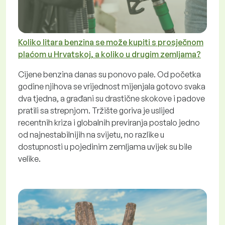
Koliko litara benzina se može kupiti s prosječnom
plaćom u Hrvatskoj, a koliko u drugim zemljama?
Cijene benzina danas su ponovo pale. Od početka
godine njihova se vrijednost mijenjala gotovo svaka
dva tjedna, a građani su drastične skokove i padove
pratili sa strepnjom. Tržište goriva je uslijed
recentnih kriza i globalnih previranja postalo jedno
od najnestabilnijih na svijetu, no razlike u
dostupnosti u pojedinim zemljama uvijek su bile
velike.