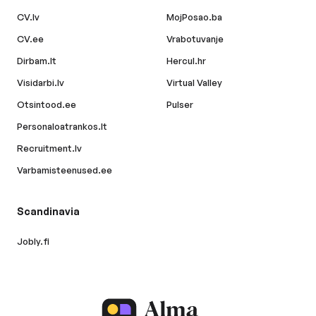
CV.lv
MojPosao.ba
CV.ee
Vrabotuvanje
Dirbam.lt
Hercul.hr
Visidarbi.lv
Virtual Valley
Otsintood.ee
Pulser
Personaloatrankos.lt
Recruitment.lv
Varbamisteenused.ee
Scandinavia
Jobly.fi