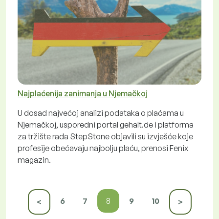
Najplaćenija zanimanja u Njemačkoj
U dosad najvećoj analizi podataka o plaćama u
Njemačkoj, usporedni portal gehalt.de i platforma
za tržište rada StepStone objavili su izvješće koje
profesije obećavaju najbolju plaću, prenosi Fenix
magazin.
6
7
8
9
10
<
>