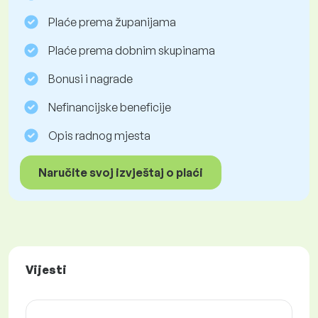
Plaće prema županijama
Plaće prema dobnim skupinama
Bonusi i nagrade
Nefinancijske beneficije
Opis radnog mjesta
Naručite svoj izvještaj o plaći
Vijesti