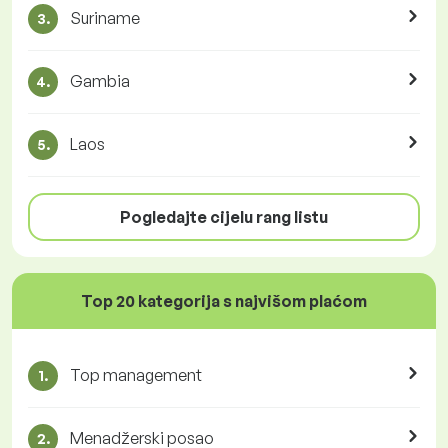
Suriname
3.
Gambia
4.
Laos
5.
Pogledajte cijelu rang listu
Top 20 kategorija s najvišom plaćom
Top management
1.
Menadžerski posao
2.