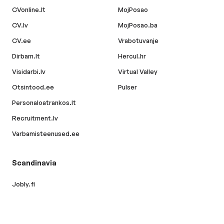
CVonline.lt
MojPosao
CV.lv
MojPosao.ba
CV.ee
Vrabotuvanje
Dirbam.lt
Hercul.hr
Visidarbi.lv
Virtual Valley
Otsintood.ee
Pulser
Personaloatrankos.lt
Recruitment.lv
Varbamisteenused.ee
Scandinavia
Jobly.fi