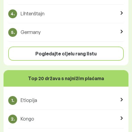
Lihtenštajn
4.
Germany
5.
Pogledajte cijelu rang listu
Top 20 država s najnižim plaćama
Etiopija
1.
Kongo
2.