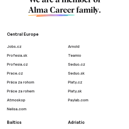
We are a member of
Alma Career
family.
Central Europe
Jobs.cz
Arnold
Profesia.sk
Teamio
Profesia.cz
Seduo.cz
Prace.cz
Seduo.sk
Práca za rohom
Platy.cz
Práce za rohem
Platy.sk
Atmoskop
Paylab.com
Nelisa.com
Baltics
Adriatic