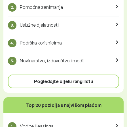
Pomoćna zanimanja
2.
Uslužne djelatnosti
3.
Podrška korisnicima
4.
Novinarstvo, izdavaštvo i mediji
5.
Pogledajte cijelu rang listu
Top 20 pozicija s najvišom plaćom
Voditelj leasinga
1.