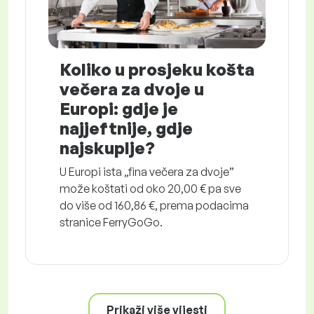
Koliko u prosjeku košta
večera za dvoje u
Europi: gdje je
najjeftnije, gdje
najskuplje?
U Europi ista „fina večera za dvoje”
može koštati od oko 20,00 € pa sve
do više od 160,86 €, prema podacima
stranice FerryGoGo.
Prikaži više vijesti