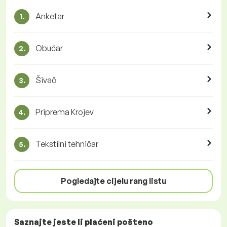
Anketar
1.
Obućar
2.
Šivač
3.
Priprema Krojev
4.
Tekstilni tehničar
5.
Pogledajte cijelu rang listu
Saznajte jeste li plaćeni
pošteno