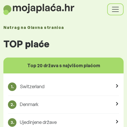
Natrag na
Glavna stranica
TOP plaće
Top 20 država s najvišom plaćom
Switzerland
1.
Denmark
2.
Ujedinjene države
3.