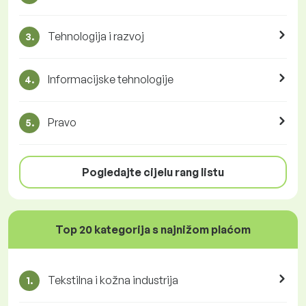
Tehnologija i razvoj
3.
Informacijske tehnologije
4.
Pravo
5.
Pogledajte cijelu rang listu
Top 20 kategorija s najnižom plaćom
Tekstilna i kožna industrija
1.