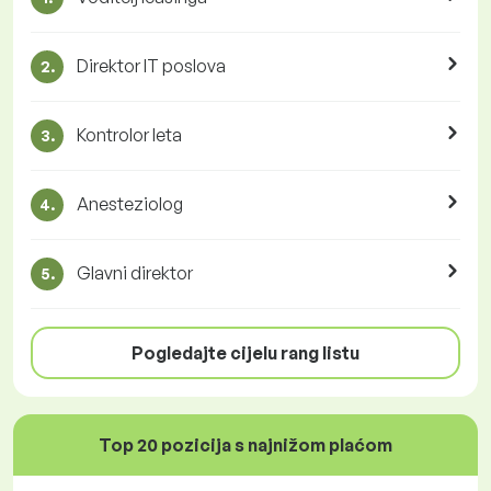
Direktor IT poslova
2.
Kontrolor leta
3.
Anesteziolog
4.
Glavni direktor
5.
Pogledajte cijelu rang listu
Top 20 pozicija s najnižom plaćom