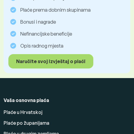
Plaće prema dobnim skupinama
Bonusi i nagrade
Nefinancijske beneficije
Opis radnog mjesta
Naručite svoj izvještaj o plaći
Vaša osnovna plaća
Plaće u Hrvatskoj
Plaće po županijama
Plaće u drugim zemljama