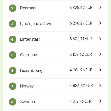
6 328,67 EUR
Denmark
2.
6 268,27 EUR
Ujedinjene države
3.
5 802,71 EUR
Lihtenštajn
4.
5 103,62 EUR
Germany
5.
4 986,96 EUR
Luxembourg
6.
4 836,57 EUR
Norway
7.
4 812,76 EUR
Sweden
8.