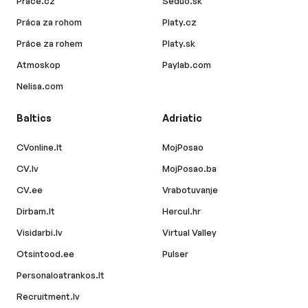
Prace.cz
Seduo.sk
Práca za rohom
Platy.cz
Práce za rohem
Platy.sk
Atmoskop
Paylab.com
Nelisa.com
Baltics
Adriatic
CVonline.lt
MojPosao
CV.lv
MojPosao.ba
CV.ee
Vrabotuvanje
Dirbam.lt
Hercul.hr
Visidarbi.lv
Virtual Valley
Otsintood.ee
Pulser
Personaloatrankos.lt
Recruitment.lv