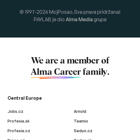
© 1997-2026 MojPosao.Sva prava pridržana!
PAYLAB je dio
Alma Media
grupe
We are a member of
Alma Career
family.
Central Europe
Jobs.cz
Arnold
Profesia.sk
Teamio
Profesia.cz
Seduo.cz