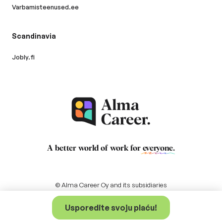
Varbamisteenused.ee
Scandinavia
Jobly.fi
A better world of work for
everyone
.
© Alma Career Oy and its subsidiaries
Usporedite svoju plaću!