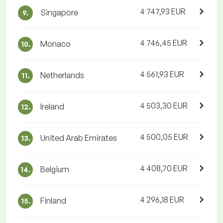
4 747,93 EUR
Singapore
9.
4 746,45 EUR
Monaco
10.
4 561,93 EUR
Netherlands
11.
4 503,30 EUR
Ireland
12.
4 500,05 EUR
United Arab Emirates
13.
4 408,70 EUR
Belgium
14.
4 296,18 EUR
Finland
15.