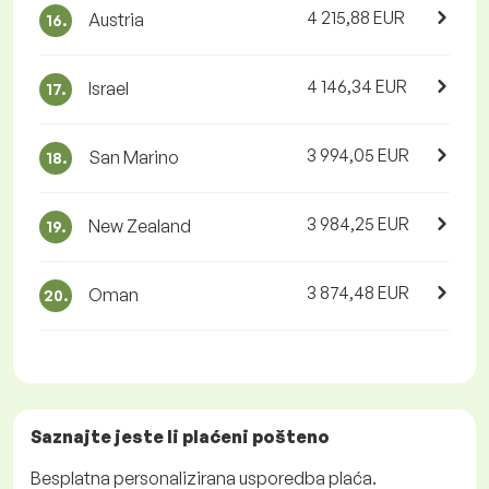
4 215,88 EUR
Austria
16.
4 146,34 EUR
Israel
17.
3 994,05 EUR
San Marino
18.
3 984,25 EUR
New Zealand
19.
3 874,48 EUR
Oman
20.
Saznajte jeste li plaćeni
pošteno
Besplatna
personalizirana usporedba plaća.