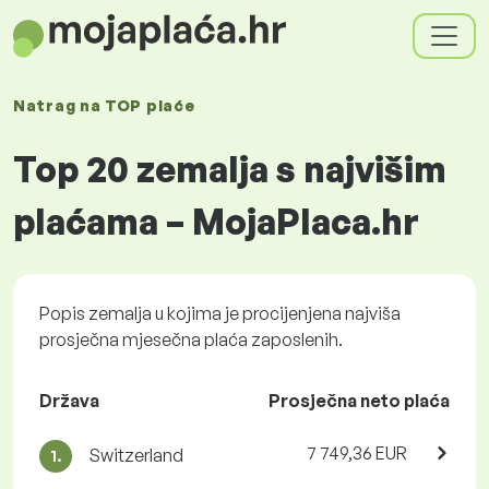
Natrag na
TOP plaće
Top 20 zemalja s najvišim
plaćama – MojaPlaca.hr
Popis zemalja u kojima je procijenjena najviša
prosječna mjesečna plaća zaposlenih.
Država
Prosječna neto plaća
7 749,36 EUR
Switzerland
1.