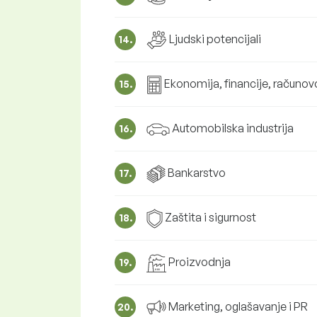
Ljudski potencijali
14.
Ekonomija, financije, računo
15.
Automobilska industrija
16.
Bankarstvo
17.
Zaštita i sigurnost
18.
Proizvodnja
19.
Marketing, oglašavanje i PR
20.