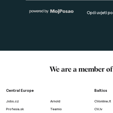
Opći uvjeti p
We are a member o
Central Europe
Baltics
Jobs.cz
Arnold
CVonline.lt
Profesia.sk
Teamio
CV.lv