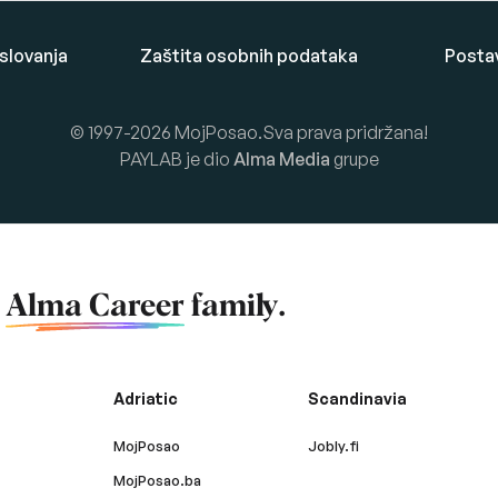
oslovanja
Zaštita osobnih podataka
Posta
© 1997-2026 MojPosao.Sva prava pridržana!
PAYLAB je dio
Alma Media
grupe
f
Alma Career
family.
Adriatic
Scandinavia
MojPosao
Jobly.fi
MojPosao.ba