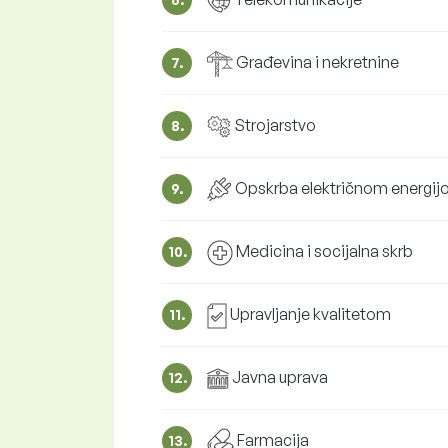
Građevina i nekretnine
7.
Strojarstvo
8.
Opskrba električnom energi
9.
Medicina i socijalna skrb
10.
Upravljanje kvalitetom
11.
Javna uprava
12.
Farmacija
13.