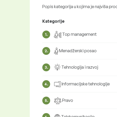
Popis kategorija u kojima je najviša pr
Kategorije
Top management
1.
Menadžerski posao
2.
Tehnologija i razvoj
3.
Informacijske tehnologije
4.
Pravo
5.
Telekomunikacije
6.