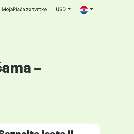
MojaPlaća za tvrtke
USD
ćama –