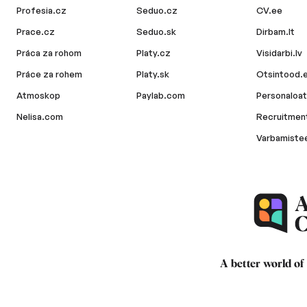
Profesia.cz
Seduo.cz
CV.ee
Prace.cz
Seduo.sk
Dirbam.lt
Práca za rohom
Platy.cz
Visidarbi.lv
Práce za rohem
Platy.sk
Otsintood.
Atmoskop
Paylab.com
Personaloat
Nelisa.com
Recruitment
Varbamiste
A better world of