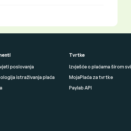
enti
Tvrtke
vjeti poslovanja
Izvješće o plaćama širom svi
logija istraživanja plaća
MojaPlaća za tvrtke
a
Paylab API