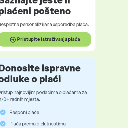
Saznajte jeste li
plaćeni
pošteno
Besplatna
personalizirana usporedba plaća.
Pristupite istraživanju plaća
Donosite ispravne
odluke o plaći
Pristup najnovijim podacima o plaćama za
370+ radnih mjesta.
Rasponi plaće
Plaća prema djelatnostima