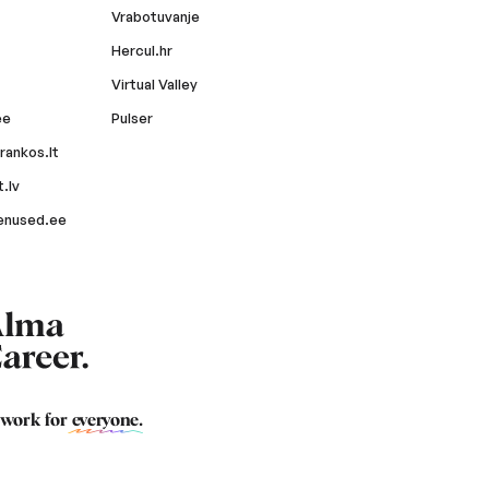
Vrabotuvanje
Hercul.hr
Virtual Valley
ee
Pulser
rankos.lt
.lv
enused.ee
 work for
everyone
.