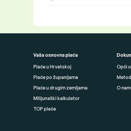
Vaša osnovna plaća
Dokum
Plaće u Hrvatskoj
Opći u
Plaće po županijama
Metodo
Plaće u drugim zemljama
O nam
Milijunaški kalkulator
TOP plaće