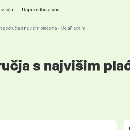
zicija
Usporedba plaća
h područja s najvišim plaćama – MojaPlaca.hr
učja s najvišim pla