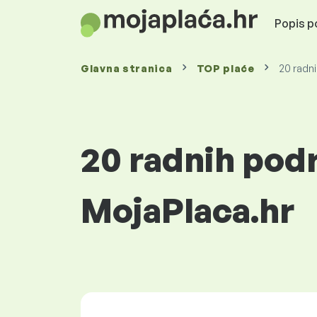
Popis po
Glavna stranica
TOP plaće
20 radni
20 radnih podr
MojaPlaca.hr