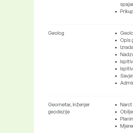
spajan
Prikup
Geolog
Geolo
Opis g
Izrad
Nadzo
Ispiti
Ispit
Savje
Admin
Geometar, inženjer
Narct 
geodezije
Obilj
Planim
Mjeren