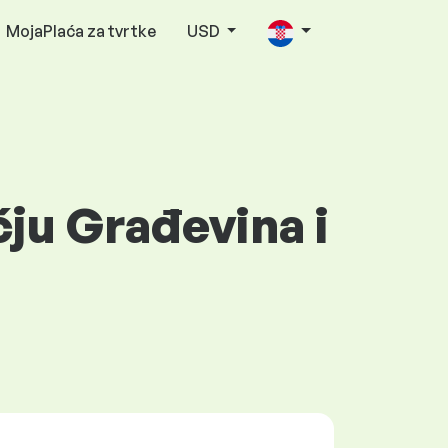
MojaPlaća za tvrtke
USD
ju Građevina i