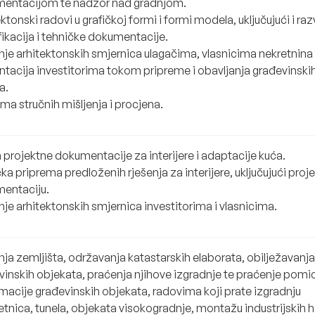
entacijom te nadzor nad gradnjom.
ktonski radovi u grafičkoj formi i formi modela, uključujući i raz
fikacija i tehničke dokumentacije.
nje arhitektonskih smjernica ulagačima, vlasnicima nekretnina
ntacija investitorima tokom pripreme i obavljanja građevinski
a.
ma stručnih mišljenja i procjena.
 projektne dokumentacije za interijere i adaptacije kuća.
ka priprema predloženih rješenja za interijere, uključujući proj
entaciju.
je arhitektonskih smjernica investitorima i vlasnicima.
nja zemljišta, održavanja katastarskih elaborata, obilježavanja
vinskih objekata, praćenja njihove izgradnje te praćenje pomic
macije građevinskih objekata, radovima koji prate izgradnju
tnica, tunela, objekata visokogradnje, montažu industrijskih h