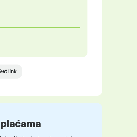
Get link
o plaćama