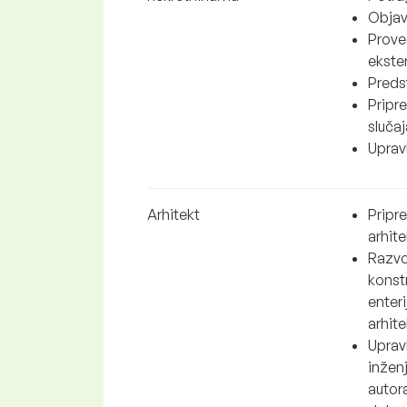
Objav
Proved
ekster
Predst
Pripr
slučaj
Upravl
Arhitekt
Pripr
arhite
Razvo
konstr
enteri
arhit
Upravl
inženj
autor