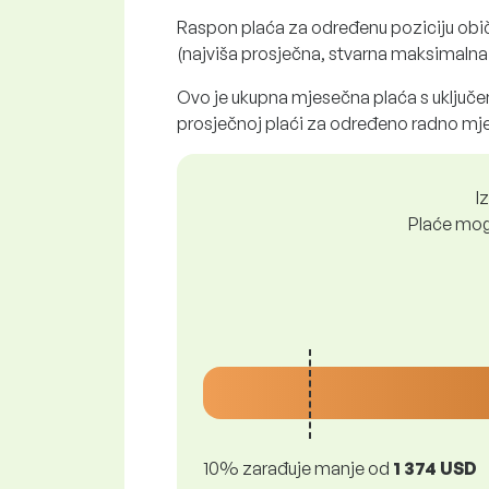
Raspon plaća za određenu poziciju obi
(najviša prosječna, stvarna maksimalna p
Ovo je ukupna mjesečna plaća s uključen
prosječnoj plaći za određeno radno mje
I
Plaće mogu
10% zarađuje manje od
1 374 USD