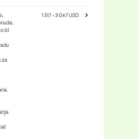
e.
1 317 - 3 047 USD
onude.
o bi
radu
a za
ana.
anja
ali