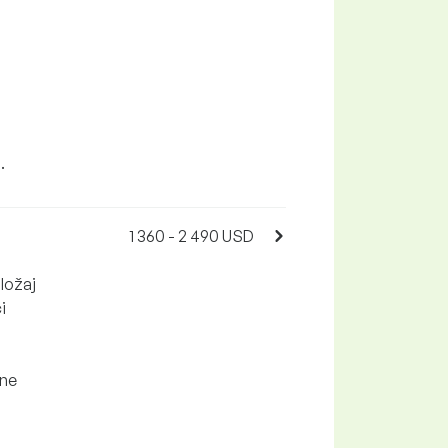
.
1 360 - 2 490 USD
ložaj
i
ane