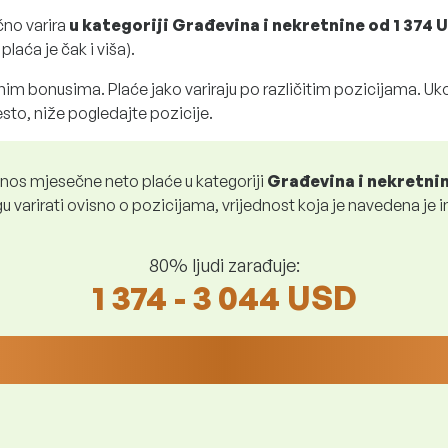
čno varira
u kategoriji Građevina i nekretnine
od
1 374 
laća je čak i viša).
im bonusima. Plaće jako variraju po različitim pozicijama. Uko
sto, niže pogledajte pozicije.
znos mjesečne neto plaće u kategoriji
Građevina i nekretni
 varirati ovisno o pozicijama, vrijednost koja je navedena je i
80% ljudi zarađuje:
1 374 - 3 044 USD