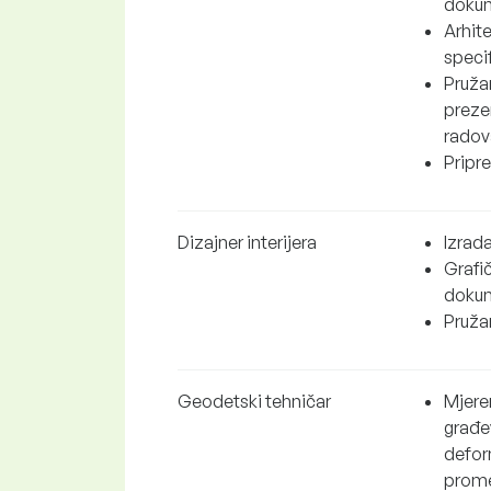
dokum
Arhite
speci
Pruža
preze
radov
Pripre
Dizajner interijera
Izrada
Grafič
dokum
Pružan
Geodetski tehničar
Mjere
građe
defor
prome