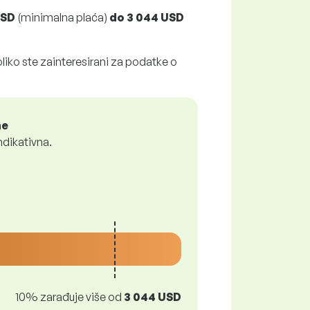
USD
(minimalna plaća)
do
3 044 USD
liko ste zainteresirani za podatke o
ne
ndikativna.
10% zarađuje više od
3 044 USD