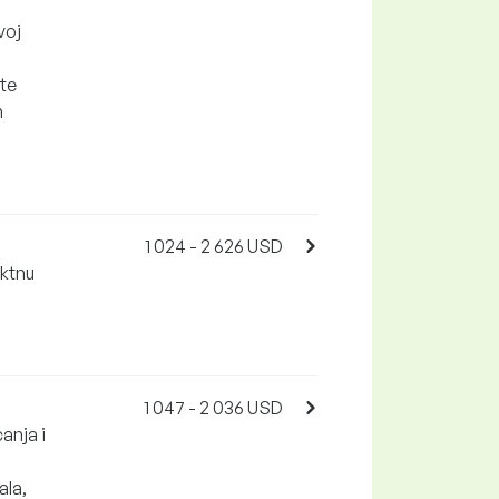
voj
 te
h
1 024 - 2 626 USD
ektnu
1 047 - 2 036 USD
anja i
ala,