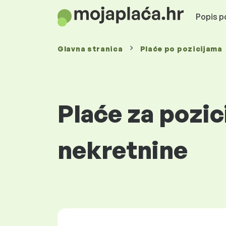
Popis po
Glavna stranica
Plaće
po pozicijama
Plaće za pozic
nekretnine