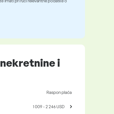
e imati pri ruci relevantne podatke o
 nekretnine i
Raspon plaća
1 009 - 2 246 USD