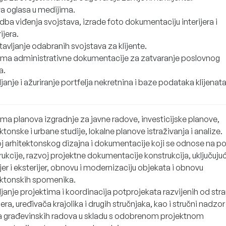
a oglasa u medijima.
ba viđenja svojstava, izrade foto dokumentaciju interijera i
ijera.
avljanje odabranih svojstava za klijente.
ema administrativne dokumentacije za zatvaranje poslovnog
a.
janje i ažuriranje portfelja nekretnina i baze podataka klijenata
ema planova izgradnje za javne radove, investicijske planove,
ktonske i urbane studije, lokalne planove istraživanja i analize.
j arhitektonskog dizajna i dokumentacije koji se odnose na po
ukcije, razvoj projektne dokumentacije konstrukcija, uključujuć
jer i eksterijer, obnovu i modernizaciju objekata i obnovu
ektonskih spomenika.
janje projektima i koordinacija potprojekata razvijenih od str
era, uređivača krajolika i drugih stručnjaka, kao i stručni nadzor
a građevinskih radova u skladu s odobrenom projektnom