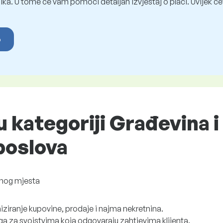
ka. U tome će vam pomoći detaljan izvještaj o plaći. Uvijek ćet
o
u kategoriji Građevina i
 poslova
nog mjesta
iziranje kupovine, prodaje i najma nekretnina.
ga za svojstvima koja odgovaraju zahtjevima klijenta.