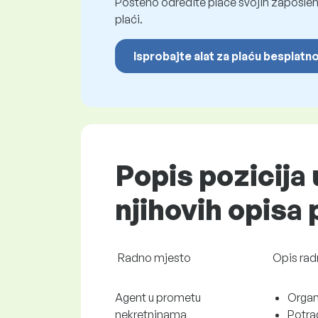
Pošteno odredite plaće svojih zaposleni
plaći.
Isprobajte alat za plaću besplatn
Popis pozicija 
njihovih opisa
Radno mjesto
Opis rad
Agent u prometu
Organ
nekretninama
Potra