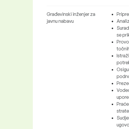
Građevinski inženjer za
Pripr
javnu nabavu
Anali
Surad
se pri
Provo
točni
Istra
potre
Osigu
podno
Prezen
Vodeć
upore
Praćen
strat
Sudjel
ugovo