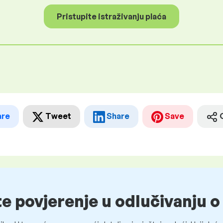
Pristupite istraživanju plaća
are
Tweet
Share
Save
te povjerenje u odlučivanju 