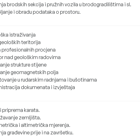
ja brodskih sekcija i pružnih vozila u brodogradilištima i sl.
ljanje i obradu podataka o prostoru.
ška istraživanja
eoloških teritorija
a profesionalnih procjena
r nad geološkim radovima
vanje strukture stijene
ivanje geomagnetskih polja
tovanje u rudarskim radnjama i bušotinama
istracija dokumenata i izvještaja
i priprema karata.
ežavanje zemljišta.
etrička i altimetrička mjerenja.
ja građevine prije i na završetku.