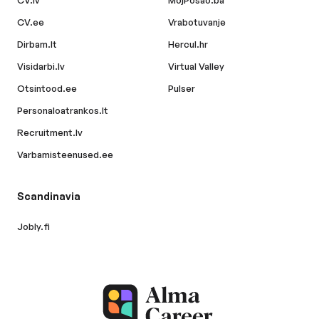
CV.lv
MojPosao.ba
CV.ee
Vrabotuvanje
Dirbam.lt
Hercul.hr
Visidarbi.lv
Virtual Valley
Otsintood.ee
Pulser
Personaloatrankos.lt
Recruitment.lv
Varbamisteenused.ee
Scandinavia
Jobly.fi