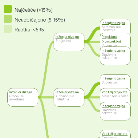
Najčešće (>15%)
Neuobičajeno (5-15%)
Inženjer dizajna
Automobilska
Rijetka (<5%)
industrija
Inženjer dizajna
Projektant
Strojarstvo
(konstruktor)
Strojarstvo
Inženjer dizajna
Građevina i
nekretnine
Inženjer dizajna
Strojarstvo
Inženjer dizajna
Inženjer dizajna
Voditelj projekata
Građevina i
Automobilska
Menadžerski posao
nekretnine
industrija
Inženjer dizajna
Građevina i
nekretnine
Voditelj projekata
Građevina i