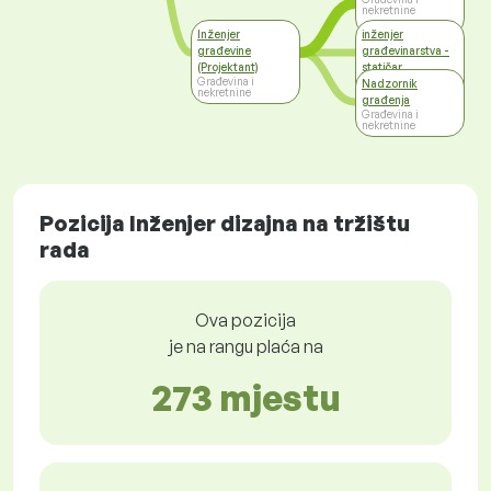
nekretnine
Inženjer
inženjer
građevine
građevinarstva -
(Projektant)
statičar
Građevina i
Građevina i
Nadzornik
nekretnine
nekretnine
građenja
Građevina i
nekretnine
Pozicija Inženjer dizajna na tržištu
rada
Ova pozicija
je na rangu plaća na
273 mjestu