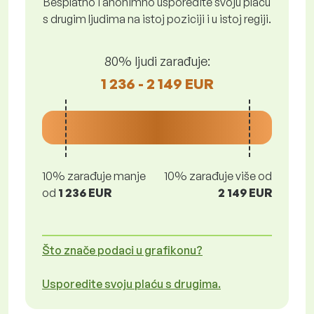
Besplatno i anonimno usporedite svoju plaću
s drugim ljudima na istoj poziciji i u istoj regiji.
80% ljudi zarađuje:
1 236 - 2 149 EUR
10% zarađuje manje
10% zarađuje više od
od
1 236 EUR
2 149 EUR
Što znače podaci u grafikonu?
Usporedite svoju plaću s drugima.