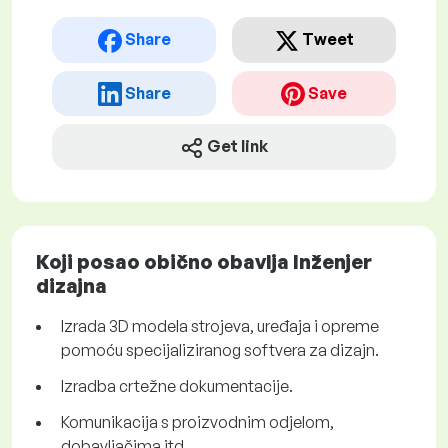
Share
Tweet
Share
Save
Get link
Koji posao obično obavlja Inženjer
dizajna
Izrada 3D modela strojeva, uređaja i opreme
pomoću specijaliziranog softvera za dizajn.
Izradba crtežne dokumentacije.
Komunikacija s proizvodnim odjelom,
dobavljačima itd.