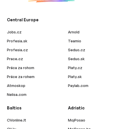
Central Europe
Jobs.cz
Arnold
Profesia.sk
Teamio
Profesia.cz
Seduo.cz
Prace.cz
Seduo.sk
Práca za rohom
Platy.cz
Práce za rohem
Platy.sk
Atmoskop
Paylab.com
Nelisa.com
Baltics
Adriatic
CVonline.lt
MojPosao