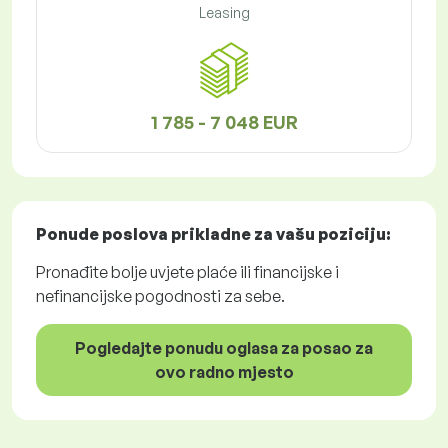
Leasing
1 785 - 7 048 EUR
Ponude poslova
prikladne za vašu poziciju:
Pronađite bolje uvjete plaće ili financijske i
nefinancijske pogodnosti za sebe.
Pogledajte ponudu oglasa za posao za
ovo radno mjesto