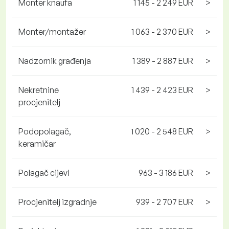
Monter knaufa
1 145 - 2 249 EUR
>
Monter/montažer
1 063 - 2 370 EUR
>
Nadzornik građenja
1 389 - 2 887 EUR
>
Nekretnine
1 439 - 2 423 EUR
>
procjenitelj
Podopolagač,
1 020 - 2 548 EUR
>
keramičar
Polagač cijevi
963 - 3 186 EUR
>
Procjenitelj izgradnje
939 - 2 707 EUR
>