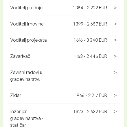
Voditelj gradnje
1 354 - 3 222 EUR
>
Voditelj imovine
1 399 - 2 657 EUR
>
Voditelj projekata
1 616 - 3 340 EUR
>
Zavarivač
1 153 - 2 445 EUR
>
Završni radovi u
>
građevinarstvu
Zidar
966 - 2 217 EUR
>
inženjer
1 323 - 2 632 EUR
>
građevinarstva -
statičar