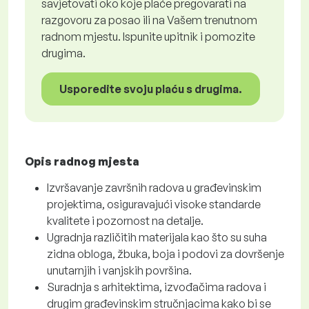
savjetovati oko koje plaće pregovarati na
razgovoru za posao ili na Vašem trenutnom
radnom mjestu. Ispunite upitnik i pomozite
drugima.
Usporedite svoju plaću s drugima.
Opis radnog mjesta
Izvršavanje završnih radova u građevinskim
projektima, osiguravajući visoke standarde
kvalitete i pozornost na detalje.
Ugradnja različitih materijala kao što su suha
zidna obloga, žbuka, boja i podovi za dovršenje
unutarnjih i vanjskih površina.
Suradnja s arhitektima, izvođačima radova i
drugim građevinskim stručnjacima kako bi se