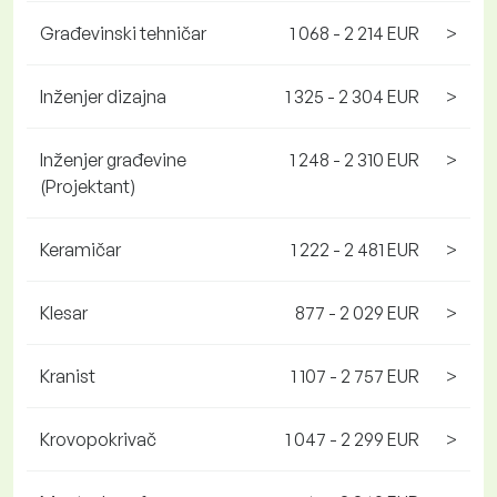
Građevinski tehničar
1 068 - 2 214 EUR
>
Inženjer dizajna
1 325 - 2 304 EUR
>
Inženjer građevine
1 248 - 2 310 EUR
>
(Projektant)
Keramičar
1 222 - 2 481 EUR
>
Klesar
877 - 2 029 EUR
>
Kranist
1 107 - 2 757 EUR
>
Krovopokrivač
1 047 - 2 299 EUR
>