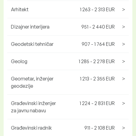
Arhitekt
1 263 - 2 313 EUR
>
Dizajner interijera
951 - 2 440 EUR
>
Geodetski tehničar
907 - 1 764 EUR
>
Geolog
1 285 - 2 278 EUR
>
Geometar, inženjer
1 213 - 2 355 EUR
>
geodezije
Građevinski inženjer
1 224 - 2 831 EUR
>
za javnu nabavu
Građevinski radnik
911 - 2 108 EUR
>