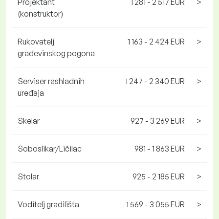
Projektant
1 281 - 2 517 EUR
>
(konstruktor)
Rukovatelj
1 163 - 2 424 EUR
>
građevinskog pogona
Serviser rashladnih
1 247 - 2 340 EUR
>
uređaja
Skelar
927 - 3 269 EUR
>
Soboslikar/Ličilac
981 - 1 863 EUR
>
Stolar
925 - 2 185 EUR
>
Voditelj gradilišta
1 569 - 3 055 EUR
>