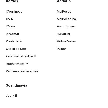
Baltics
Adriatic
CVonline.lt
MojPosao
CV.lv
MojPosao.ba
CV.ee
Vrabotuvanje
Dirbam.lt
Hercul.hr
Visidarbi.lv
Virtual Valley
Otsintood.ee
Pulser
Personaloatrankos.lt
Recruitment.lv
Varbamisteenused.ee
Scandinavia
Jobly.fi