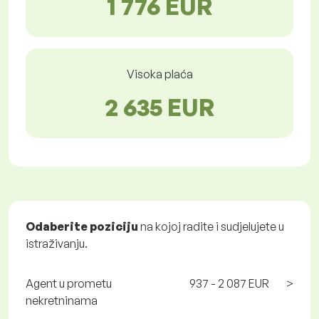
1 776 EUR
Visoka plaća
2 635 EUR
Odaberite poziciju
na kojoj radite i sudjelujete u
istraživanju.
Agent u prometu
937 - 2 087 EUR
>
nekretninama