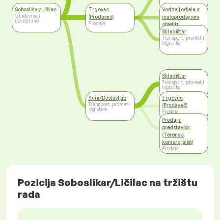
Soboslikar/Ličilac
Trgovac
Voditelj odjela u
Građevina i
(Prodavač)
maloprodajnom
nekretnine
Prodaja
objektu
Prodaja
Skladištar
Transport, promet i
logistika
Skladištar
Transport, promet i
logistika
Kurir/Dostavljač
Trgovac
Transport, promet i
(Prodavač)
logistika
Prodaja
Prodajni
predstavnik
(Terenski
komercijalist)
Prodaja
Pozicija Soboslikar/Ličilac na tržištu
rada