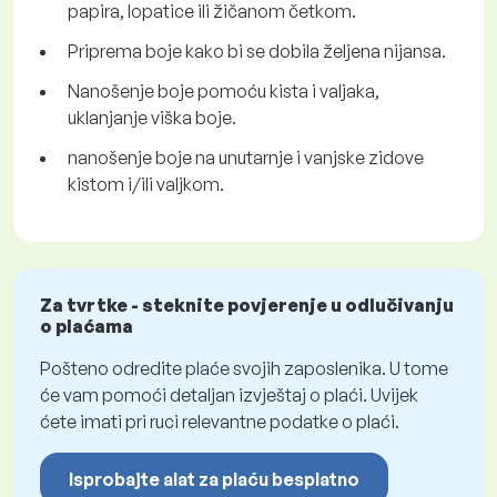
papira, lopatice ili žičanom četkom.
Priprema boje kako bi se dobila željena nijansa.
Nanošenje boje pomoću kista i valjaka,
uklanjanje viška boje.
nanošenje boje na unutarnje i vanjske zidove
kistom i/ili valjkom.
Za tvrtke - steknite povjerenje u odlučivanju
o plaćama
Pošteno odredite plaće svojih zaposlenika. U tome
će vam pomoći detaljan izvještaj o plaći. Uvijek
ćete imati pri ruci relevantne podatke o plaći.
Isprobajte alat za plaću besplatno