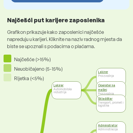
Najčešći put karijere zaposlenika
Grafikon prikazuje kako zaposlenici najčešće
napreduju u karijeri. Kliknite na naziv radnog mjesta da
biste se upoznali s podacima o plaćama.
Najčešće (>15%)
Neuobičajeno (5-15%)
Lakirer
Proizvodnja
Rijetka (<5%)
Lakirer
Operater na
Automobilska
mašini
industrija
Proizvodnja
Skladištar
Transport, promet i
logistika
Administrator
Administracija