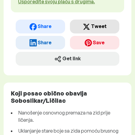
Usporedite svoju plaću s drugima.
Share
Tweet
Share
Save
Get link
Koji posao obično obavlja
Soboslikar/Ličilac
Nanošenje osnovnog premaza na zid prije
ličenja.
Uklanjanje stare boje sa zida pomoću brusnog