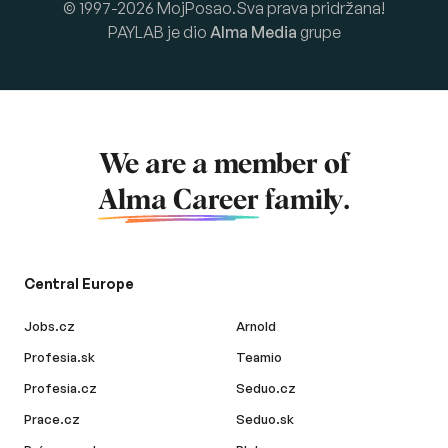
© 1997-2026 MojPosao.Sva prava pridržana!
PAYLAB je dio
Alma Media
grupe
We are a member of
Alma Career
family.
Central Europe
Jobs.cz
Arnold
Profesia.sk
Teamio
Profesia.cz
Seduo.cz
Prace.cz
Seduo.sk