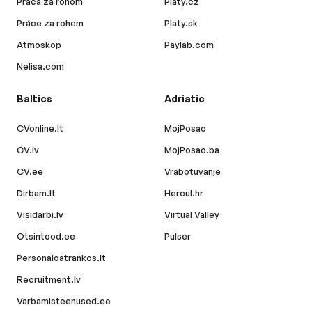
Práca za rohom
Platy.cz
Práce za rohem
Platy.sk
Atmoskop
Paylab.com
Nelisa.com
Baltics
Adriatic
CVonline.lt
MojPosao
CV.lv
MojPosao.ba
CV.ee
Vrabotuvanje
Dirbam.lt
Hercul.hr
Visidarbi.lv
Virtual Valley
Otsintood.ee
Pulser
Personaloatrankos.lt
Recruitment.lv
Varbamisteenused.ee