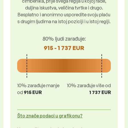
čimbenika, prije svega regija u kojoj rade,
duljina iskustva, veličina tvrtke i drugo.
Besplatno i anonimno usporedite svoju plaću
s drugim ljudima na istoj poziciji i u istoj regiji.
80% ljudi zarađuje:
915 - 1 737 EUR
10% zarađuje manje
10% zarađuje više od
od
915 EUR
1 737 EUR
Što znače podaci u grafikonu?