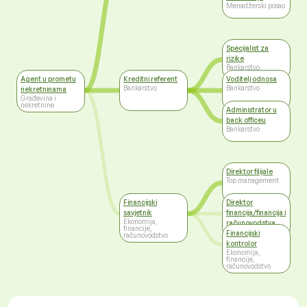
Menadžerski posao
Specijalist za
rizike
Bankarstvo
Agent u prometu
Kreditni referent
Voditelj odnosa
Bankarstvo
Bankarstvo
nekretninama
Građevina i
nekretnine
Administrator u
back officeu
Bankarstvo
Direktor filijale
Top management
Financijski
Direktor
savjetnik
financija/financija i
Ekonomija,
računovodstva
financije,
Top management
Financijski
računovodstvo
kontrolor
Ekonomija,
financije,
računovodstvo