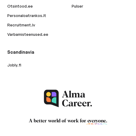
Otsintood.ee
Pulser
Personaloatrankos.lt
Recruitment.lv
Varbamisteenused.ee
Scandinavia
Jobly.fi
A better world of work for
everyone
.