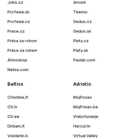
Jobs.cz
Arnold
Profesia.sk
Teamio
Profesia.cz
Seduo.cz
Prace.cz
Seduo.sk
Práca za rohom
Platy.cz
Práce za rohem
Platy.sk
Atmoskop
Paylab.com
Nelisa.com
Baltics
Adriatic
CVonline.lt
MojPosao
CV.lv
MojPosao.ba
CV.ee
Vrabotuvanje
Dirbam.lt
Hercul.hr
Visidarbi.lv
Virtual Valley