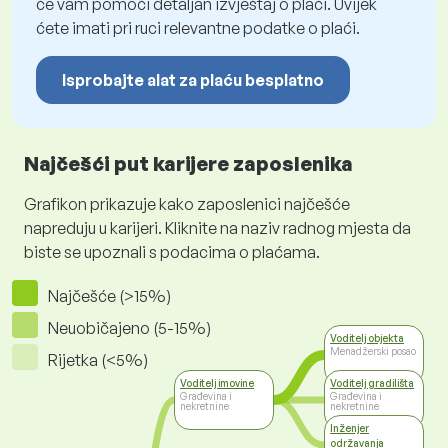
će vam pomoći detaljan izvještaj o plaći. Uvijek
ćete imati pri ruci relevantne podatke o plaći.
Isprobajte alat za plaću besplatno
Najčešći put karijere zaposlenika
Grafikon prikazuje kako zaposlenici najčešće
napreduju u karijeri. Kliknite na naziv radnog mjesta da
biste se upoznali s podacima o plaćama.
Najčešće (>15%)
Neuobičajeno (5-15%)
Voditelj objekta
Menadžerski posao
Rijetka (<5%)
Voditelj imovine
Voditelj gradilišta
Građevina i
Građevina i
nekretnine
nekretnine
Inženjer
održavanja