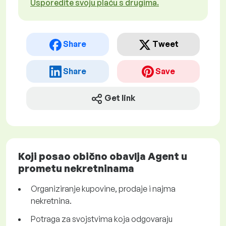
Usporedite svoju plaću s drugima.
Share
Tweet
Share
Save
Get link
Koji posao obično obavlja Agent u
prometu nekretninama
Organiziranje kupovine, prodaje i najma
nekretnina.
Potraga za svojstvima koja odgovaraju