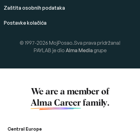
Zaštita osobnih podataka
Postavke kolačića
© 1997-2026 MojPosao.Sva prava pridržana!
PAYLAB je dio
Alma Media
grupe
We are a member of
Alma Career
family.
Central Europe