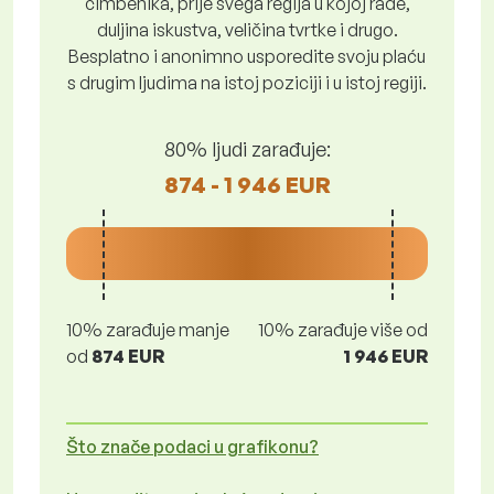
čimbenika, prije svega regija u kojoj rade,
duljina iskustva, veličina tvrtke i drugo.
Besplatno i anonimno usporedite svoju plaću
s drugim ljudima na istoj poziciji i u istoj regiji.
80% ljudi zarađuje:
874 - 1 946 EUR
10% zarađuje manje
10% zarađuje više od
od
874 EUR
1 946 EUR
Što znače podaci u grafikonu?