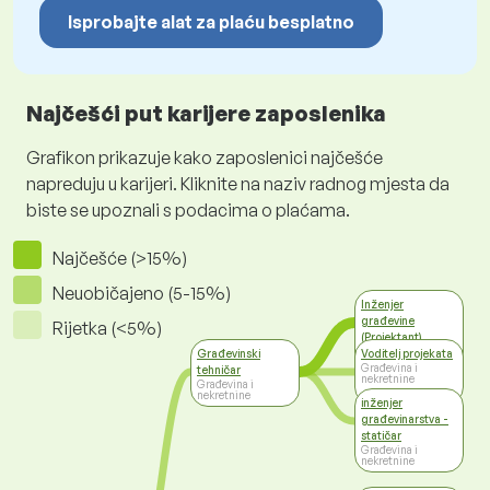
Isprobajte alat za plaću besplatno
Najčešći put karijere zaposlenika
Grafikon prikazuje kako zaposlenici najčešće
napreduju u karijeri. Kliknite na naziv radnog mjesta da
biste se upoznali s podacima o plaćama.
Najčešće (>15%)
Neuobičajeno (5-15%)
Inženjer
građevine
Rijetka (<5%)
(Projektant)
Građevina i
Građevinski
Voditelj projekata
nekretnine
Građevina i
tehničar
nekretnine
Građevina i
nekretnine
inženjer
građevinarstva -
statičar
Građevina i
nekretnine