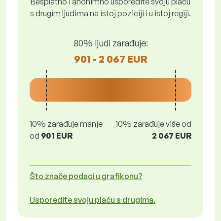
Besplatno i anonimno usporedite svoju plaću
s drugim ljudima na istoj poziciji i u istoj regiji.
80% ljudi zarađuje:
901 - 2 067 EUR
10% zarađuje manje
10% zarađuje više od
od
901 EUR
2 067 EUR
Što znače podaci u grafikonu?
Usporedite svoju plaću s drugima.