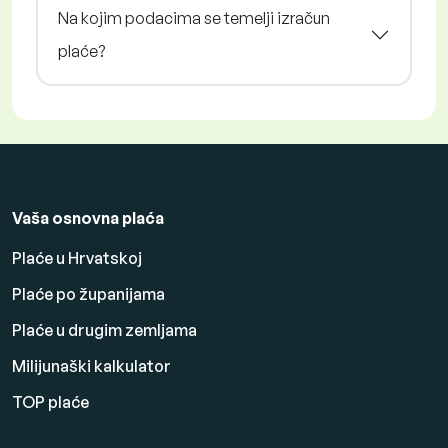
Na kojim podacima se temelji izračun
plaće?
Vaša osnovna plaća
Plaće u Hrvatskoj
Plaće po županijama
Plaće u drugim zemljama
Milijunaški kalkulator
TOP plaće