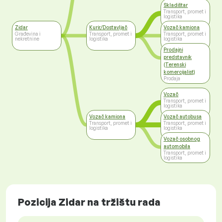
Skladištar
Transport, promet i
logistika
Zidar
Kurir/Dostavljač
Vozač kamiona
Građevina i
Transport, promet i
Transport, promet i
nekretnine
logistika
logistika
Prodajni
predstavnik
(Terenski
komercijalist)
Prodaja
Vozač
Transport, promet i
logistika
Vozač kamiona
Vozač autobusa
Transport, promet i
Transport, promet i
logistika
logistika
Vozač osobnog
automobila
Transport, promet i
logistika
Pozicija Zidar na tržištu rada