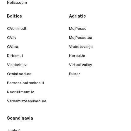
Nelisa.com
Baltics
Adriatic
CVonline.lt
MojPosao
CV.lv
MojPosao.ba
CV.ee
Vrabotuvanje
Dirbam.lt
Hercul.hr
Visidarbi.lv
Virtual Valley
Otsintood.ee
Pulser
Personaloatrankos.lt
Recruitment.lv
Varbamisteenused.ee
Scandinavia
Jobly.fi