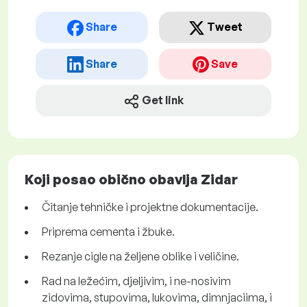
Share
Tweet
Share
Save
Get link
Koji posao obično obavlja Zidar
Čitanje tehničke i projektne dokumentacije.
Priprema cementa i žbuke.
Rezanje cigle na željene oblike i veličine.
Rad na ležećim, djeljivim, i ne-nosivim
zidovima, stupovima, lukovima, dimnjaciima, i