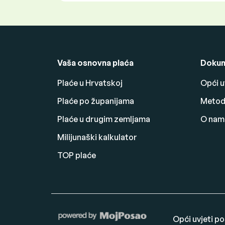
Vaša osnovna plaća
Dokum
Plaće u Hrvatskoj
Opći u
Plaće po županijama
Metodo
Plaće u drugim zemljama
O nam
Milijunaški kalkulator
TOP plaće
Opći uvjeti p