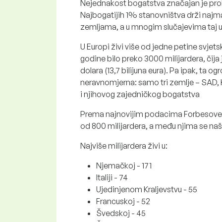
Nejednakost bogatstva značajan je proble
Najbogatijih 1% stanovništva drži naj
zemljama, a u mnogim slučajevima taj u
U Europi živi više od jedne petine svjets
godine bilo preko 3000 milijardera, čija 
dolara (13,7 bilijuna eura). Pa ipak, ta 
neravnomjerna: samo tri zemlje – SAD, Kin
i njihovog zajedničkog bogatstva
Prema najnovijim podacima Forbesove gl
od 800 milijardera, a među njima se naš
Najviše milijardera živi u:
Njemačkoj - 171
Italiji - 74
Ujedinjenom Kraljevstvu - 55
Francuskoj - 52
Švedskoj - 45