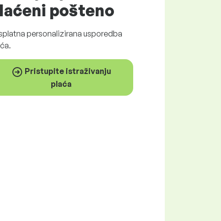
laćeni
pošteno
splatna
personalizirana usporedba
ća.
Pristupite istraživanju
plaća