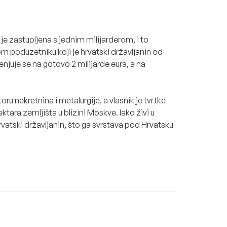
a
je zastupljena s jednim milijarderom, i to
om poduzetniku koji je hrvatski državljanin od
juje se na gotovo 2 milijarde eura, a na
u nekretnina i metalurgije, a vlasnik je tvrtke
ktara zemljišta u blizini Moskve. Iako živi u
hrvatski državljanin, što ga svrstava pod Hrvatsku