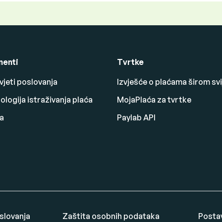
enti
Tvrtke
vjeti poslovanja
Izvješće o plaćama širom svi
logija istraživanja plaća
MojaPlaća za tvrtke
a
Paylab API
oslovanja
Zaštita osobnih podataka
Posta