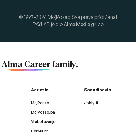
© 1997-2026 MojPosao.Sva prava pridržana!
PAYLAB je dio
Alma Media
grupe
f
Alma Career
family.
Adriatic
Scandinavia
MojPosao
Jobly.fi
MojPosao.ba
Vrabotuvanje
Hercul.hr