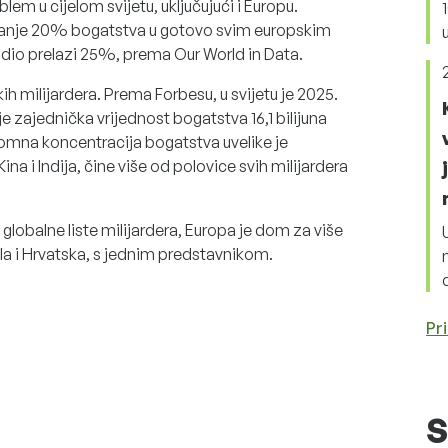
m u cijelom svijetu, uključujući i Europu.
manje 20% bogatstva u gotovo svim europskim
dio prelazi 25%, prema Our World in Data.
kih milijardera. Prema Forbesu, u svijetu je 2025.
je zajednička vrijednost bogatstva 16,1 bilijuna
ogromna koncentracija bogatstva uvelike je
a i Indija, čine više od polovice svih milijardera
obalne liste milijardera, Europa je dom za više
la i Hrvatska, s jednim predstavnikom.
Pri
S