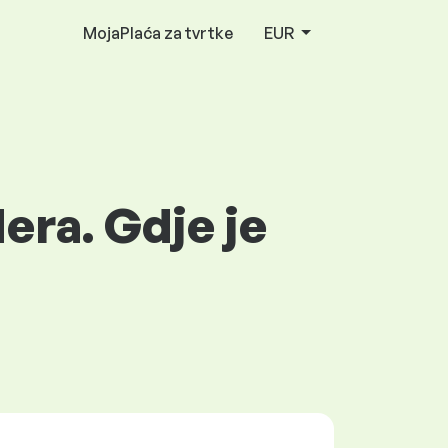
MojaPlaća za tvrtke
EUR
era. Gdje je