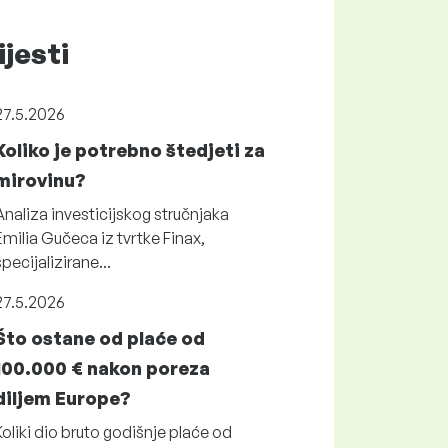
ijesti
27.5.2026
Koliko je potrebno štedjeti za
mirovinu?
Analiza investicijskog stručnjaka
Emilia Gučeca iz tvrtke Finax,
specijalizirane...
27.5.2026
Što ostane od plaće od
100.000 € nakon poreza
diljem Europe?
Koliki dio bruto godišnje plaće od