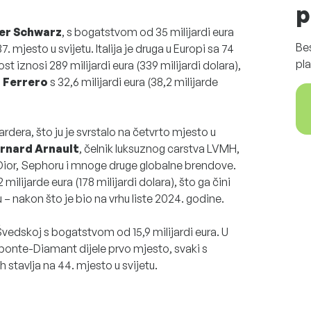
p
er Schwarz
, s bogatstvom od 35 milijardi eura
Be
7. mjesto u svijetu. Italija je druga u Europi sa 74
pla
t iznosi 289 milijardi eura (339 milijardi dolara),
 Ferrero
s 32,6 milijardi eura (38,2 milijarde
rdera, što ju je svrstalo na četvrto mjesto u
rnard Arnault
, čelnik luksuznog carstva LVMH,
 Dior, Sephoru i mnoge druge globalne brendove.
ilijarde eura (178 milijardi dolara), što ga čini
 nakon što je bio na vrhu liste 2024. godine.
vedskoj s bogatstvom od 15,9 milijardi eura. U
Aponte-Diamant dijele prvo mjesto, svaki s
 stavlja na 44. mjesto u svijetu.