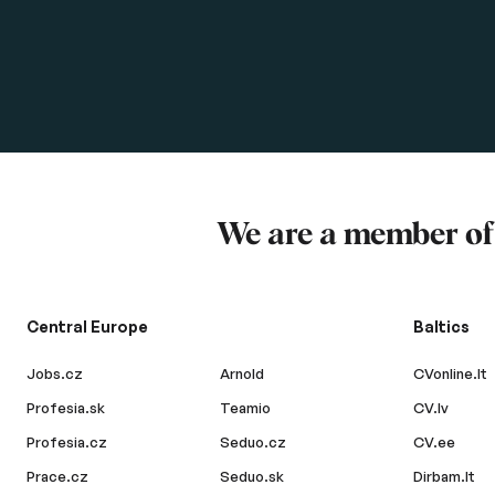
We are a member o
Central Europe
Baltics
Jobs.cz
Arnold
CVonline.lt
Profesia.sk
Teamio
CV.lv
Profesia.cz
Seduo.cz
CV.ee
Prace.cz
Seduo.sk
Dirbam.lt