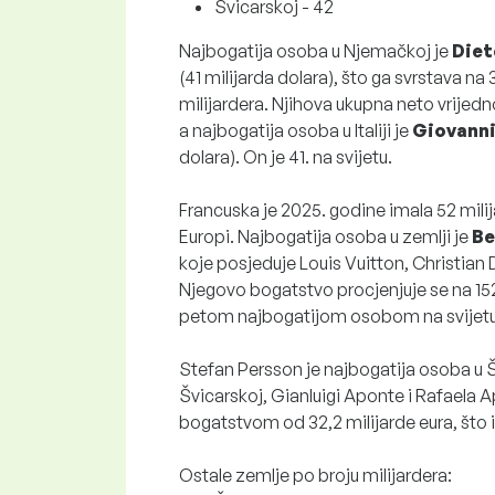
Švicarskoj - 42
Najbogatija osoba u Njemačkoj je
Diet
(41 milijarda dolara), što ga svrstava na 3
milijardera. Njihova ukupna neto vrijednos
a najbogatija osoba u Italiji je
Giovanni
dolara). On je 41. na svijetu.
Francuska je 2025. godine imala 52 milija
Europi. Najbogatija osoba u zemlji je
Be
koje posjeduje Louis Vuitton, Christian
Njegovo bogatstvo procjenjuje se na 152 m
petom najbogatijom osobom na svijetu –
Stefan Persson je najbogatija osoba u Š
Švicarskoj, Gianluigi Aponte i Rafaela 
bogatstvom od 32,2 milijarde eura, što ih
Ostale zemlje po broju milijardera: