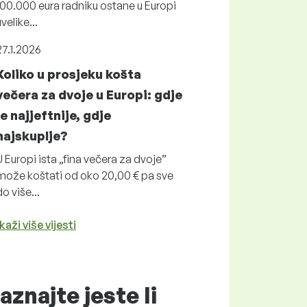
100.000 eura radniku ostane u Europi
uvelike...
27.1.2026
Koliko u prosjeku košta
večera za dvoje u Europi: gdje
je najjeftnije, gdje
najskuplje?
U Europi ista „fina večera za dvoje”
može koštati od oko 20,00 € pa sve
do više...
kaži više vijesti
aznajte jeste li