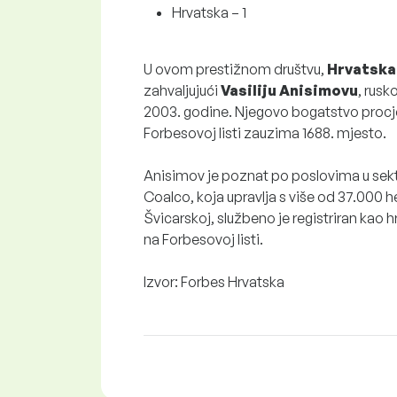
Hrvatska – 1
U ovom prestižnom društvu,
Hrvatsk
zahvaljujući
Vasiliju Anisimovu
, rusk
2003. godine. Njegovo bogatstvo procjen
Forbesovoj listi zauzima 1688. mjesto.
Anisimov je poznat po poslovima u sektor
Coalco, koja upravlja s više od 37.000 he
Švicarskoj, službeno je registriran kao 
na Forbesovoj listi.
Izvor: Forbes Hrvatska