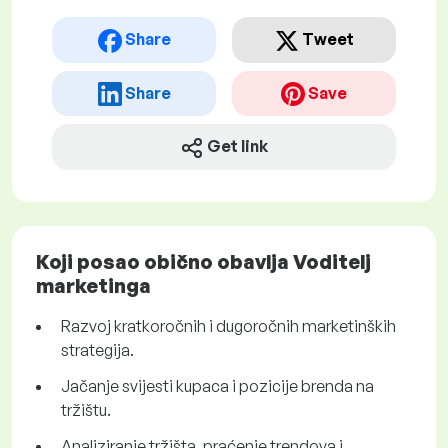
Share
Tweet
Share
Save
Get link
Koji posao obično obavlja Voditelj
marketinga
Razvoj kratkoročnih i dugoročnih marketinških
strategija.
Jačanje svijesti kupaca i pozicije brenda na
tržištu.
Analiziranje tržišta, praćenje trendova i