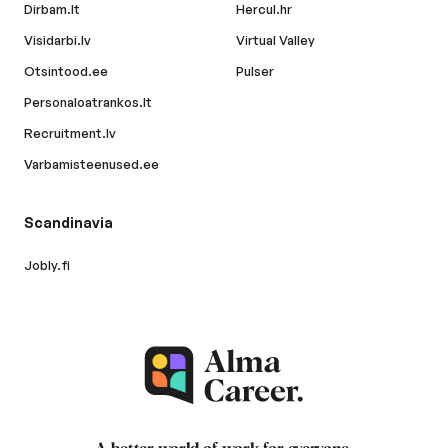
Dirbam.lt
Hercul.hr
Visidarbi.lv
Virtual Valley
Otsintood.ee
Pulser
Personaloatrankos.lt
Recruitment.lv
Varbamisteenused.ee
Scandinavia
Jobly.fi