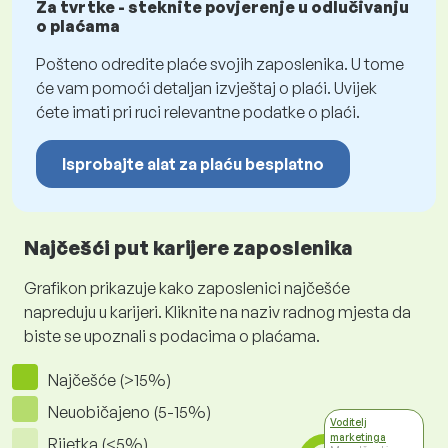
Za tvrtke - steknite povjerenje u odlučivanju
o plaćama
Pošteno odredite plaće svojih zaposlenika. U tome
će vam pomoći detaljan izvještaj o plaći. Uvijek
ćete imati pri ruci relevantne podatke o plaći.
Isprobajte alat za plaću besplatno
Najčešći put karijere zaposlenika
Grafikon prikazuje kako zaposlenici najčešće
napreduju u karijeri. Kliknite na naziv radnog mjesta da
biste se upoznali s podacima o plaćama.
Najčešće (>15%)
Neuobičajeno (5-15%)
Voditelj
marketinga
Rijetka (<5%)