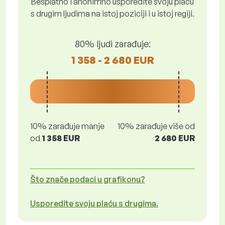
Besplatno i anonimno usporedite svoju plaću
s drugim ljudima na istoj poziciji i u istoj regiji.
80% ljudi zarađuje:
1 358 - 2 680 EUR
10% zarađuje manje
10% zarađuje više od
od
1 358 EUR
2 680 EUR
Što znače podaci u grafikonu?
Usporedite svoju plaću s drugima.