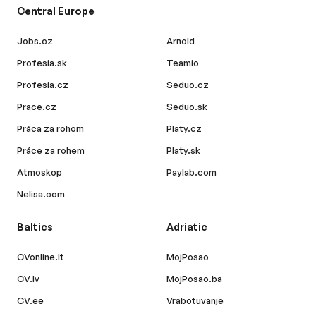
Central Europe
Jobs.cz
Arnold
Profesia.sk
Teamio
Profesia.cz
Seduo.cz
Prace.cz
Seduo.sk
Práca za rohom
Platy.cz
Práce za rohem
Platy.sk
Atmoskop
Paylab.com
Nelisa.com
Baltics
Adriatic
CVonline.lt
MojPosao
CV.lv
MojPosao.ba
CV.ee
Vrabotuvanje