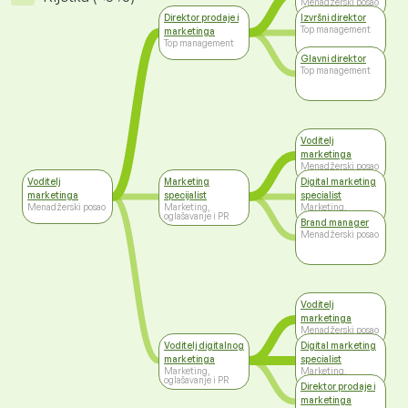
Menadžerski posao
Direktor prodaje i
Izvršni direktor
Top management
marketinga
Top management
Glavni direktor
Top management
Voditelj
marketinga
Menadžerski posao
Voditelj
Marketing
Digital marketing
marketinga
specijalist
specialist
Menadžerski posao
Marketing,
Marketing,
oglašavanje i PR
oglašavanje i PR
Brand manager
Menadžerski posao
Voditelj
marketinga
Menadžerski posao
Voditelj digitalnog
Digital marketing
marketinga
specialist
Marketing,
Marketing,
oglašavanje i PR
oglašavanje i PR
Direktor prodaje i
marketinga