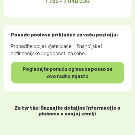
1 785 - 7 048 EUR
Ponude poslova
prikladne za vašu poziciju:
Pronađite bolje uvjete plaće ili financijske i
nefinancijske pogodnosti za sebe.
Pogledajte ponudu oglasa za posao za
ovo radno mjesto
Za tvrtke: Saznajte detaljne informacije o
plaćama u svojoj zemlji