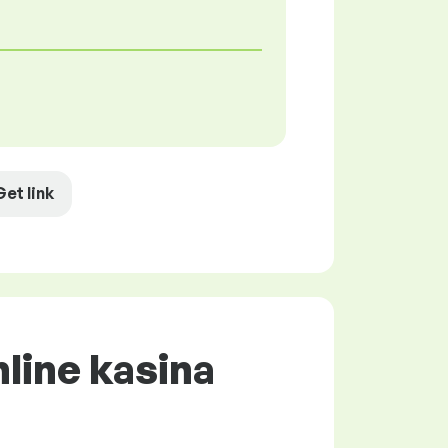
Get link
line kasina