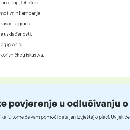
arketing, tehnika).
omotivnih kampanja.
onašanja igrača.
eva usklađenosti.
og igranja.
korisničkog iskustva.
te povjerenje u odlučivanju 
ka. U tome će vam pomoći detaljan izvještaj o plaći. Uvijek ćet