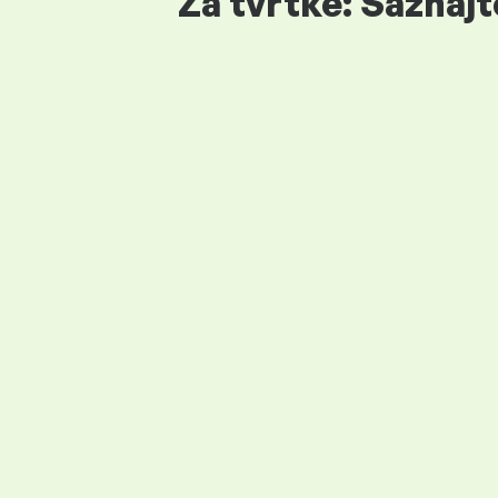
Za tvrtke: Saznajt