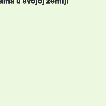
ama u svojoj zemlji