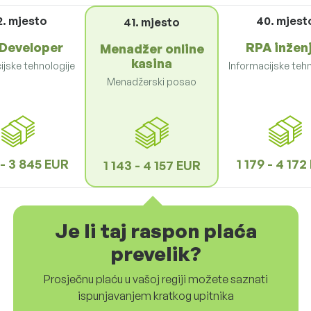
2. mjesto
40. mjest
41. mjesto
 Developer
RPA inžen
Menadžer online
kasina
ijske tehnologije
Informacijske tehn
Menadžerski posao
 - 3 845 EUR
1 179 - 4 17
1 143 - 4 157 EUR
Je li taj raspon plaća
prevelik?
Prosječnu plaću u vašoj regiji možete saznati
ispunjavanjem kratkog upitnika