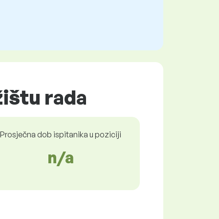
žištu rada
Prosječna dob ispitanika u poziciji
n/a