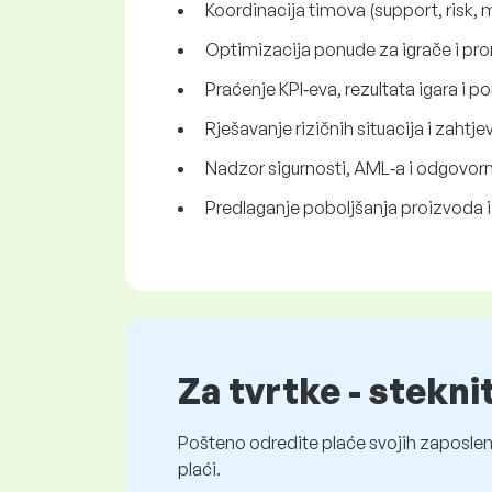
Koordinacija timova (support, risk, m
Optimizacija ponude za igrače i pr
Praćenje KPI‑eva, rezultata igara i p
Rješavanje rizičnih situacija i zahtj
Nadzor sigurnosti, AML‑a i odgovorn
Predlaganje poboljšanja proizvoda i 
Za tvrtke - stekni
Pošteno odredite plaće svojih zaposleni
plaći.