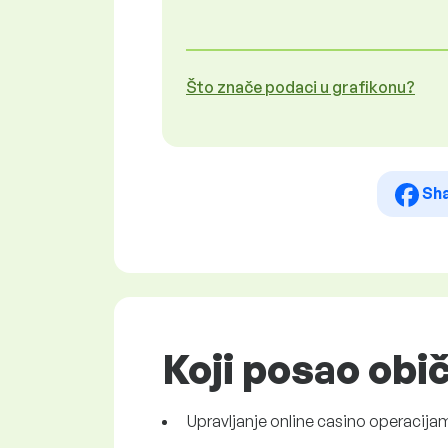
Što znače podaci u grafikonu?
Sh
Koji posao obi
Upravljanje online casino operacija