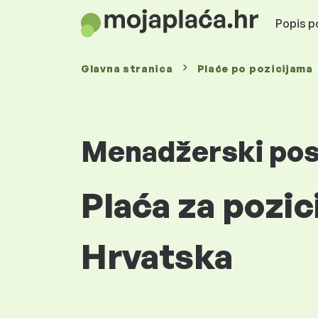
Popis po
Glavna stranica
Plaće
po pozicijama
Menadžerski po
Plaća za pozic
Hrvatska