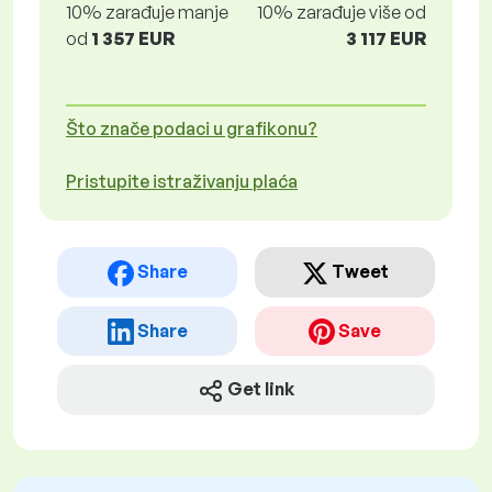
10% zarađuje manje
10% zarađuje više od
od
1 357 EUR
3 117 EUR
Što znače podaci u grafikonu?
Pristupite istraživanju plaća
Share
Tweet
Share
Save
Get link