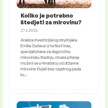
Koliko je potrebno
štedjeti za mirovinu?
27.5.2026
Analiza investicijskog stručnjaka
Emilia Gučeca iz tvrtke Finax,
specijalizirane za dugoročnu
mirovinsku štednju, otvara pitanje
može li se u Hrvatskoj od državne
mirovine živjeti bez osjetnog pada
kv...