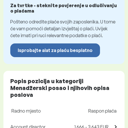
Za tvrtke - steknite povjerenje u odlučivanju
o plaćama
Pošteno odredite plaće svojih zaposlenika. U tome
će vam pomoći detaljan izvještaj o plaći. Uvijek
ćete imati pri ruci relevantne podatke o plaći.
Isprobajte alat za plaću besplatno
Popis pozicija u kategoriji
Menadžerski posao i njihovih opisa
poslova
Radno mjesto
Raspon plaća
Account director
1 666 - 3 643 EUR