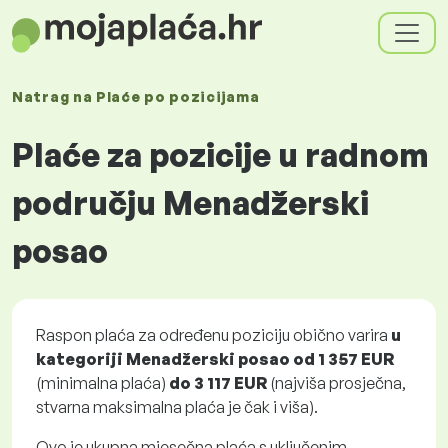
Natrag na
Plaće
po pozicijama
Plaće za pozicije u radnom
području Menadžerski
posao
Raspon plaća za određenu poziciju obično varira
u
kategoriji Menadžerski posao
od
1 357 EUR
(minimalna plaća)
do
3 117 EUR
(najviša prosječna,
stvarna maksimalna plaća je čak i viša).
Ovo je ukupna mjesečna plaća s uključenim