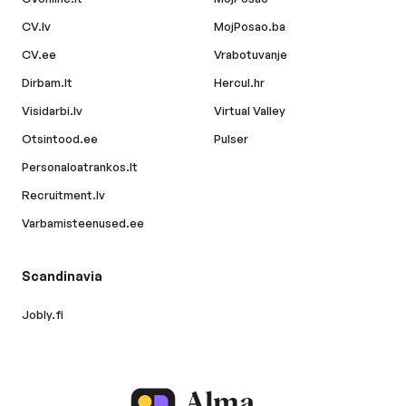
CV.lv
MojPosao.ba
CV.ee
Vrabotuvanje
Dirbam.lt
Hercul.hr
Visidarbi.lv
Virtual Valley
Otsintood.ee
Pulser
Personaloatrankos.lt
Recruitment.lv
Varbamisteenused.ee
Scandinavia
Jobly.fi