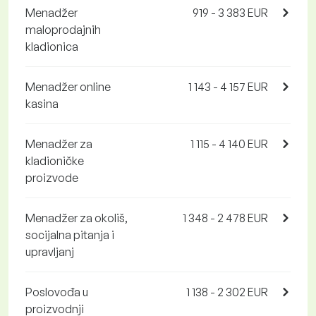
Menadžer
919 - 3 383 EUR
maloprodajnih
kladionica
Menadžer online
1 143 - 4 157 EUR
kasina
Menadžer za
1 115 - 4 140 EUR
kladioničke
proizvode
Menadžer za okoliš,
1 348 - 2 478 EUR
socijalna pitanja i
upravljanj
Poslovođa u
1 138 - 2 302 EUR
proizvodnji