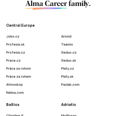
Alma Career
family.
Central Europe
Jobs.cz
Arnold
Profesia.sk
Teamio
Profesia.cz
Seduo.cz
Prace.cz
Seduo.sk
Práca za rohom
Platy.cz
Práce za rohem
Platy.sk
Atmoskop
Paylab.com
Nelisa.com
Baltics
Adriatic
CVonline.lt
MojPosao