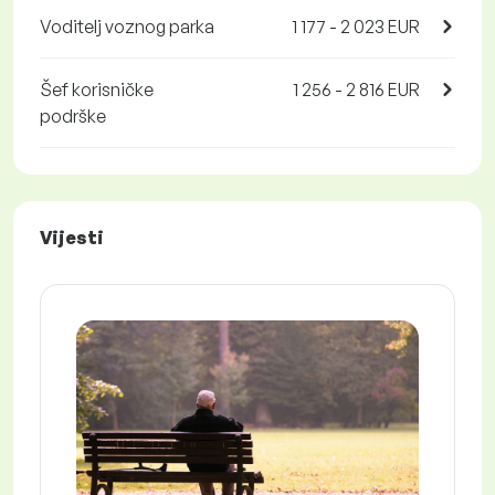
Voditelj voznog parka
1 177 - 2 023 EUR
Šef korisničke
1 256 - 2 816 EUR
podrške
Vijesti