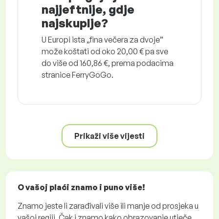
najjeftnije, gdje
najskuplje?
U Europi ista „fina večera za dvoje”
može koštati od oko 20,00 € pa sve
do više od 160,86 €, prema podacima
stranice FerryGoGo.
Prikaži više vijesti
O vašoj plaći znamo i puno više!
Znamo jeste li zarađivali više ili manje od prosjeka u
vašoj regiji. Čak i znamo kako obrazovanje utječe