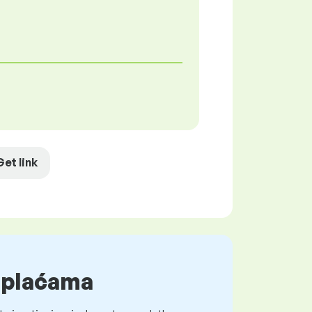
Get link
o plaćama