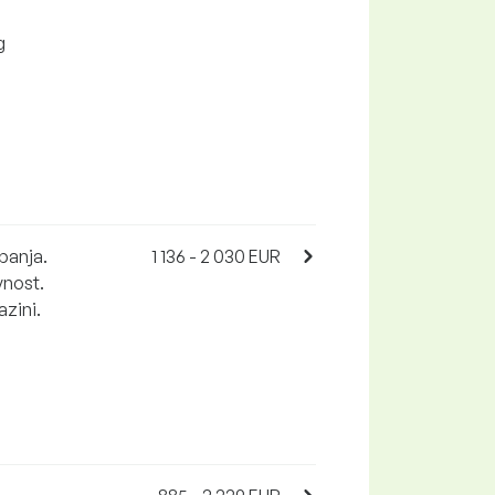
g
panja.
1 136 - 2 030 EUR
vnost.
azini.