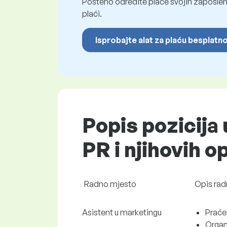
Pošteno odredite plaće svojih zaposleni
plaći.
Isprobajte alat za plaću besplatn
Popis pozicija 
PR i njihovih o
Radno mjesto
Opis rad
Asistent u marketingu
Praćen
Organi