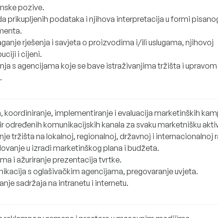
onske pozive.
 prikupljenih podataka i njihova interpretacija u formi pisano
menta.
ganje rješenja i savjeta o proizvodima i/ili uslugama, njihovoj
uciji i cijeni.
nja s agencijama koje se bave istraživanjima tržišta i upravom
.
a, koordiniranje, implementiranje i evaluacija marketinških kam
r određenih komunikacijskih kanala za svaku marketnišku akti
je tržišta na lokalnoj, regionalnoj, državnoj i internacionalnoj r
lovanje u izradi marketinškog plana i budžeta.
ma i ažuriranje prezentacija tvrtke.
ikacija s oglašivačkim agencijama, pregovaranje uvjeta.
anje sadržaja na intranetu i internetu.