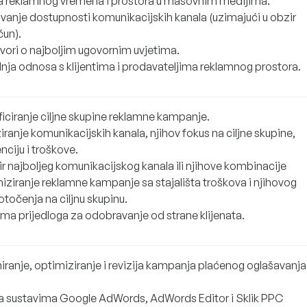
a reklamnog vremena i prostora u masovnim medijima.
živanje dostupnosti komunikacijskih kanala (uzimajući u obzir
čun).
vori o najboljim ugovornim uvjetima.
dnja odnosa s klijentima i prodavateljima reklamnog prostora.
ficiranje ciljne skupine reklamne kampanje.
iranje komunikacijskih kanala, njihov fokus na ciljne skupine,
nciju i troškove.
r najboljeg komunikacijskog kanala ili njihove kombinacije
iziranje reklamne kampanje sa stajališta troškova i njihovog
točenja na ciljnu skupinu.
ema prijedloga za odobravanje od strane klijenata.
niranje, optimiziranje i revizija kampanja plaćenog oglašavanja
a sustavima Google AdWords, AdWords Editor i Sklik PPC