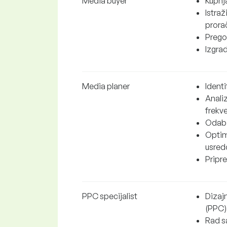
Media buyer
Kupnj
Istra
prora
Prego
Izgra
Media planer
Identi
Analiz
frekve
Odabi
Optim
usredo
Pripr
PPC specijalist
Dizaj
(PPC)
Rad s