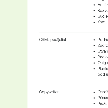
Analiz
Razvo
Sudje
Komun
CRM specijalist
Podrš
Zadrž
Stvara
Racio
Osigu
Planir
podru
Copywriter
Osmiš
Prisu
Pružan