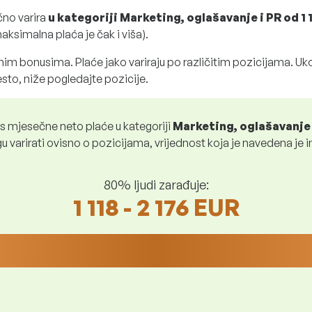
čno varira
u kategoriji Marketing, oglašavanje i PR
od
1 
aksimalna plaća je čak i viša).
im bonusima. Plaće jako variraju po različitim pozicijama. Uko
sto, niže pogledajte pozicije.
s mjesečne neto plaće u kategoriji
Marketing, oglašavanje 
 varirati ovisno o pozicijama, vrijednost koja je navedena je i
80% ljudi zarađuje:
1 118 - 2 176 EUR