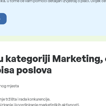
ka. U tome će vam pomoći detaljan izvještaj o plaći. Uvijek ćet
o
u kategoriji Marketing, 
pisa poslova
nog mjesta
je tržišta i rada konkurencije.
ziranje i koordiniranje marketinških aktivnosti.