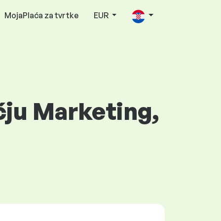
MojaPlaća za tvrtke
EUR
čju Marketing,