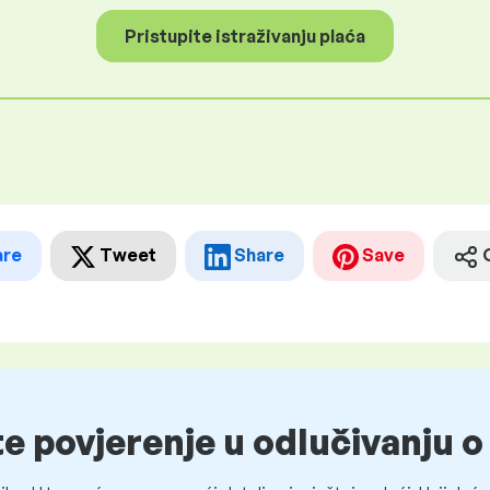
Pristupite istraživanju plaća
are
Tweet
Share
Save
te povjerenje u odlučivanju 