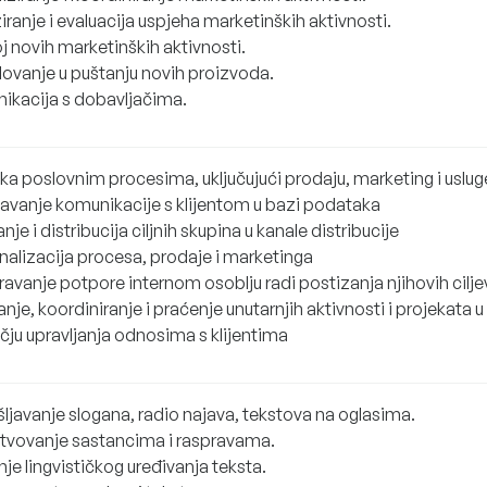
iranje i evaluacija uspjeha marketinških aktivnosti.
j novih marketinških aktivnosti.
lovanje u puštanju novih proizvoda.
ikacija s dobavljačima.
ka poslovnim procesima, uključujući prodaju, marketing i uslug
avanje komunikacije s klijentom u bazi podataka
nje i distribucija ciljnih skupina u kanale distribucije
nalizacija procesa, prodaje i marketinga
ravanje potpore internom osoblju radi postizanja njihovih cilje
anje, koordiniranje i praćenje unutarnjih aktivnosti i projekata u
čju upravljanja odnosima s klijentima
ljavanje slogana, radio najava, tekstova na oglasima.
stvovanje sastancima i raspravama.
je lingvističkog uređivanja teksta.