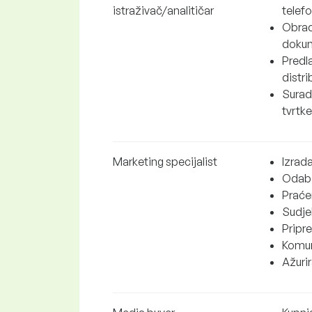
istraživač/analitičar
telef
Obrada
doku
Predla
distrib
Surad
tvrtke
Marketing specijalist
Izrad
Odabi
Praćen
Sudje
Pripre
Komun
Ažurir