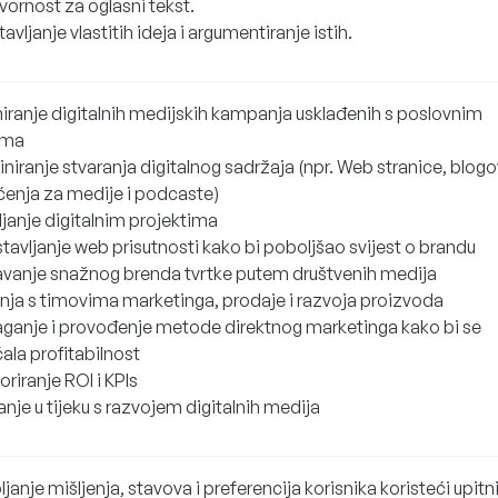
ornost za oglasni tekst.
avljanje vlastitih ideja i argumentiranje istih.
niranje digitalnih medijskih kampanja usklađenih s poslovnim
vima
niranje stvaranja digitalnog sadržaja (npr. Web stranice, blogo
ćenja za medije i podcaste)
ljanje digitalnim projektima
tavljanje web prisutnosti kako bi poboljšao svijest o brandu
vanje snažnog brenda tvrtke putem društvenih medija
nja s timovima marketinga, prodaje i razvoja proizvoda
aganje i provođenje metode direktnog marketinga kako bi se
ala profitabilnost
riranje ROI i KPIs
nje u tijeku s razvojem digitalnih medija
ljanje mišljenja, stavova i preferencija korisnika koristeći upitni