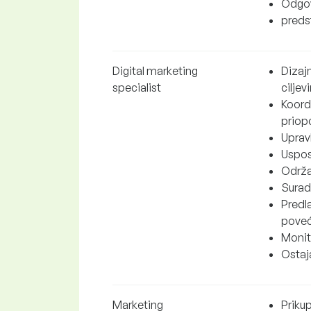
Odgov
predst
Digital marketing
Dizaj
specialist
cilje
Koordi
priop
Uprav
Uspos
Održa
Surad
Predl
poveć
Monito
Ostaja
Marketing
Prikup