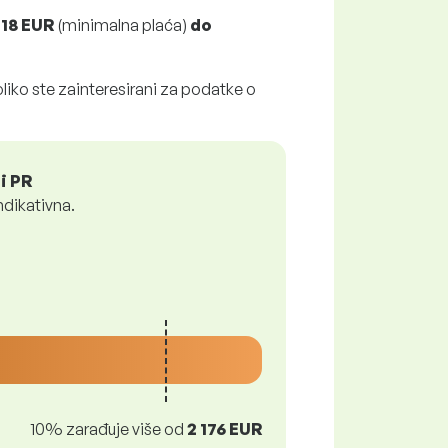
118 EUR
(minimalna plaća)
do
liko ste zainteresirani za podatke o
i PR
ndikativna.
10% zarađuje više od
2 176 EUR