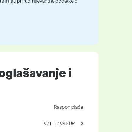
e imati pri ruci relevantne podatke o
oglašavanje i
Raspon plaća
971 - 1 499 EUR