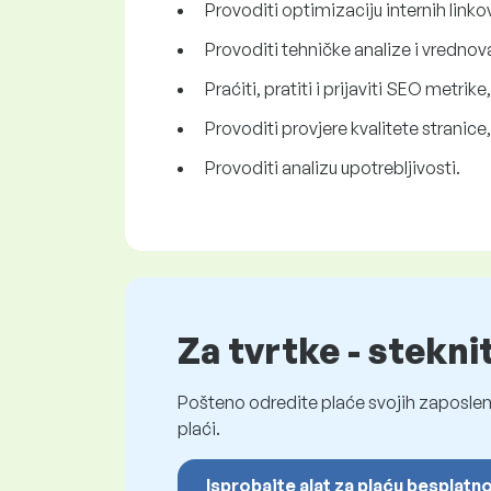
Provoditi optimizaciju internih linko
Provoditi tehničke analize i vredno
Praćiti, pratiti i prijaviti SEO metrike
Provoditi provjere kvalitete stranice,
Provoditi analizu upotrebljivosti.
Za tvrtke - stekni
Pošteno odredite plaće svojih zaposleni
plaći.
Isprobajte alat za plaću besplatn