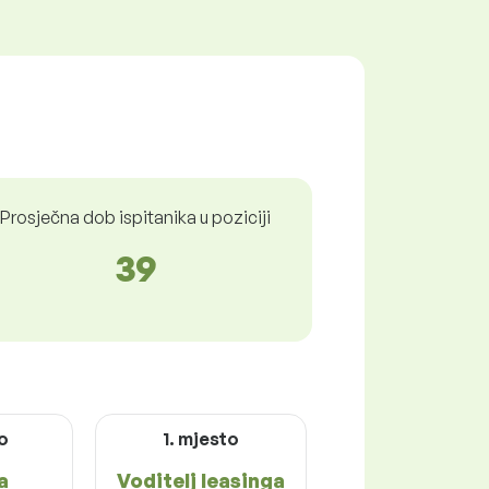
Prosječna dob ispitanika u poziciji
39
to
1. mjesto
a
Voditelj leasinga