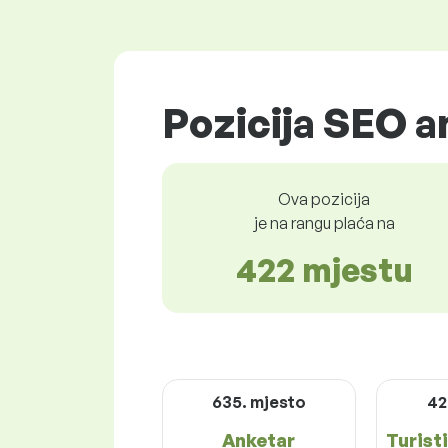
Pozicija SEO an
Ova pozicija
je na rangu plaća na
422 mjestu
635. mjesto
42
Anketar
Turisti