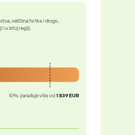
tva, veličina tvrtke i drugo.
 u istoj regiji.
10% zarađuje više od
1 839 EUR