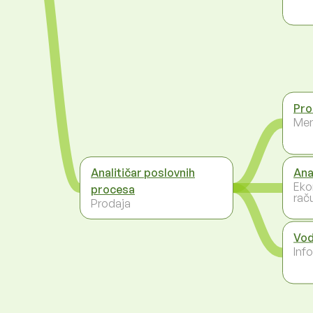
Pro
Men
Analitičar poslovnih
Ana
Eko
procesa
rač
Prodaja
Vod
Inf