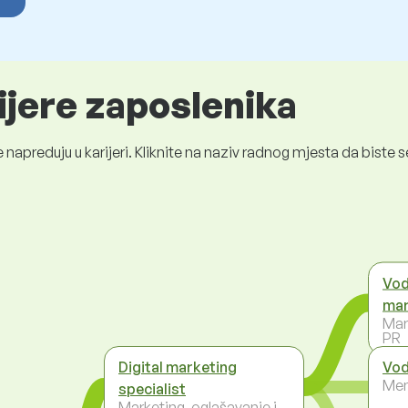
ijere zaposlenika
 napreduju u karijeri. Kliknite na naziv radnog mjesta da bist
Vod
mar
Mar
PR
Digital marketing
Vod
Men
specialist
Marketing, oglašavanje i