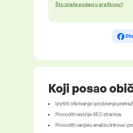
Što znače podaci u grafikonu?
Sh
Koji posao obi
Izvršiti otkrivanje i proširenje pretraž
Provoditi revizije SEO stranica.
Provoditi vanjsku analizu linkova i p