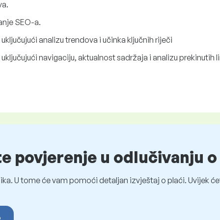
va.
vanje SEO-a.
, uključujući analizu trendova i učinka ključnih riječi
 uključujući navigaciju, aktualnost sadržaja i analizu prekinutih 
te povjerenje u odlučivanju 
ka. U tome će vam pomoći detaljan izvještaj o plaći. Uvijek ćet
o