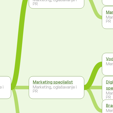
PR
Mar
Mar
PR
Vod
Men
Marketing specijalist
Dig
 i
Marketing, oglašavanje i
spe
PR
Mar
PR
Bra
Men