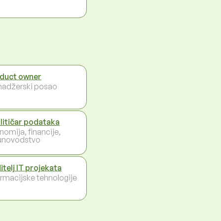
duct owner
adžerski posao
litičar podataka
nomija, financije,
unovodstvo
itelj IT projekata
ormacijske tehnologije