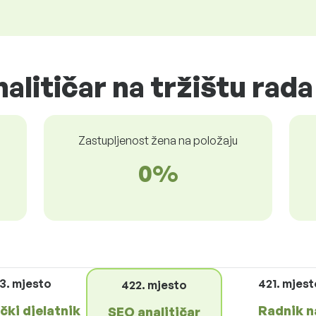
alitičar na tržištu rada
Zastupljenost žena na položaju
0%
3. mjesto
421. mjes
422. mjesto
čki djelatnik
Radnik n
SEO analitičar