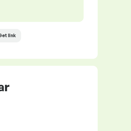
Get link
ar