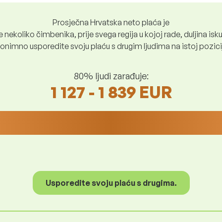
Prosječna Hrvatska neto plaća je
nekoliko čimbenika, prije svega regija u kojoj rade, duljina iskus
nimno usporedite svoju plaću s drugim ljudima na istoj poziciji i
80% ljudi zarađuje:
1 127 - 1 839 EUR
Usporedite svoju plaću s drugima.