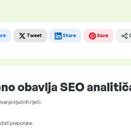
are
Tweet
Share
Save
čno obavlja SEO analitič
ivanja ključnih riječi.
ružati preporuke.