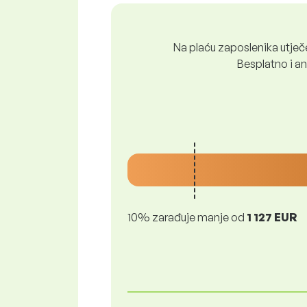
Na plaću zaposlenika utječe 
Besplatno i ano
10% zarađuje manje od
1 127 EUR