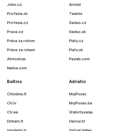
Jobs.cz
Arnold
Profesia.sk
Teamio
Profesia.cz
Seduo.cz
Prace.cz
Seduo.sk
Práca za rohom
Platy.cz
Práce za rohem
Platy.sk
Atmoskop
Paylab.com
Nelisa.com
Baltics
Adriatic
CVonline.lt
MojPosao
CV.lv
MojPosao.ba
CV.ee
Vrabotuvanje
Dirbam.lt
Hercul.hr
Visidarbi.lv
Virtual Valley