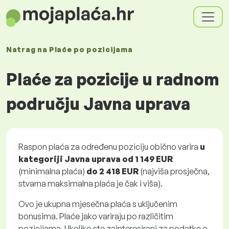
Natrag na
Plaće
po pozicijama
Plaće za pozicije u radnom
području Javna uprava
Raspon plaća za određenu poziciju obično varira
u
kategoriji Javna uprava
od
1 149 EUR
(minimalna plaća)
do
2 418 EUR
(najviša prosječna,
stvarna maksimalna plaća je čak i viša).
Ovo je ukupna mjesečna plaća s uključenim
bonusima. Plaće jako variraju po različitim
pozicijama. Ukoliko ste zainteresirani za podatke o