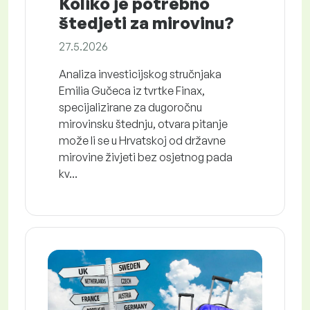
Koliko je potrebno
štedjeti za mirovinu?
27.5.2026
Analiza investicijskog stručnjaka
Emilia Gučeca iz tvrtke Finax,
specijalizirane za dugoročnu
mirovinsku štednju, otvara pitanje
može li se u Hrvatskoj od državne
mirovine živjeti bez osjetnog pada
kv...