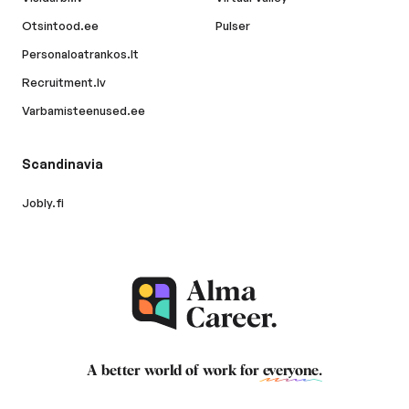
Otsintood.ee
Pulser
Personaloatrankos.lt
Recruitment.lv
Varbamisteenused.ee
Scandinavia
Jobly.fi
A better world of work for
everyone
.