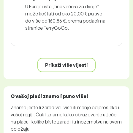
U Europi ista „fina večera za dvoje”
može koštati od oko 20,00 € pa sve
do više od 160,86 €, prema podacima
stranice FerryGoGo.
Prikaži više vijesti
O vašoj plaći znamo i puno više!
Znamo jeste li zarađivali više ili manje od prosjeka u
vašoj regiji. Čak i znamo kako obrazovanje utječe
na plaću i koliko biste zaradili u inozemstvu na svom
položaju.