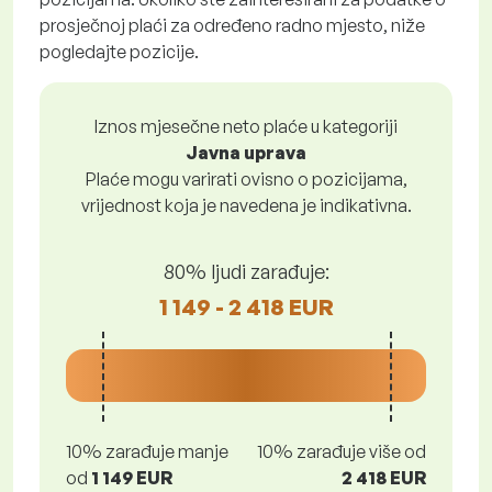
prosječnoj plaći za određeno radno mjesto, niže
pogledajte pozicije.
Iznos mjesečne neto plaće u kategoriji
Javna uprava
Plaće mogu varirati ovisno o pozicijama,
vrijednost koja je navedena je indikativna.
80% ljudi zarađuje:
1 149 - 2 418 EUR
10% zarađuje manje
10% zarađuje više od
od
1 149 EUR
2 418 EUR