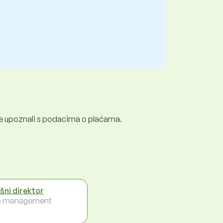
e se upoznali s podacima o plaćama.
ršni direktor
p management