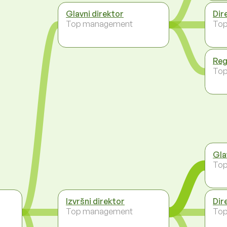
Glavni direktor
Dir
Top management
To
Reg
To
Gla
To
Izvršni direktor
Dir
Top management
To