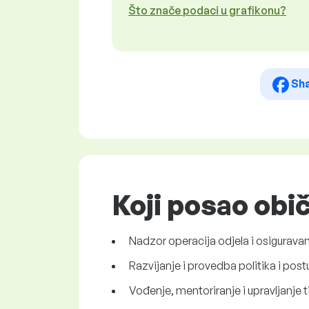
Što znače podaci u grafikonu?
Sh
Koji posao obi
Nadzor operacija odjela i osiguravan
Razvijanje i provedba politika i post
Vođenje, mentoriranje i upravljanje