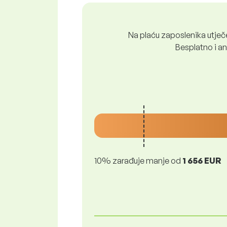
Na plaću zaposlenika utječe 
Besplatno i ano
10% zarađuje manje od
1 656 EUR