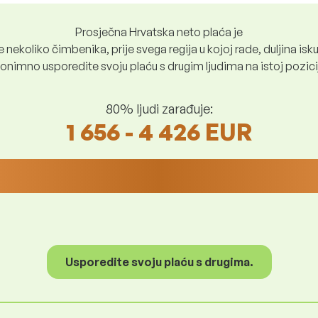
Prosječna Hrvatska neto plaća je
nekoliko čimbenika, prije svega regija u kojoj rade, duljina iskus
nimno usporedite svoju plaću s drugim ljudima na istoj poziciji i
80% ljudi zarađuje:
1 656 - 4 426 EUR
Usporedite svoju plaću s drugima.