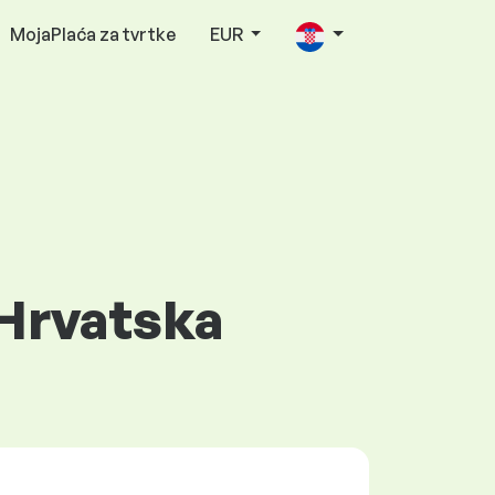
MojaPlaća za tvrtke
EUR
 Hrvatska