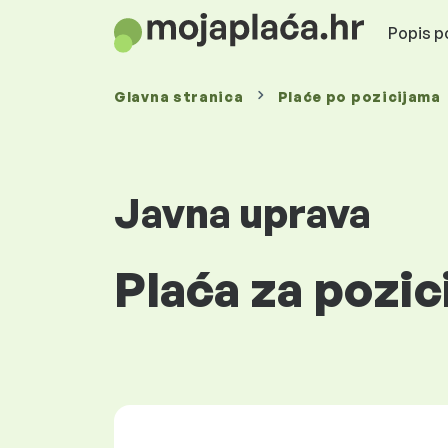
Popis po
Glavna stranica
Plaće
po pozicijama
Javna uprava
Plaća za pozic