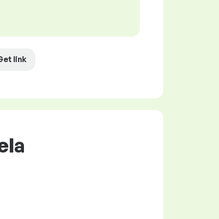
Get link
ela