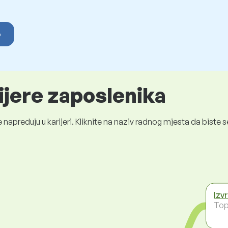
o
ijere zaposlenika
 napreduju u karijeri. Kliknite na naziv radnog mjesta da bist
Izv
To