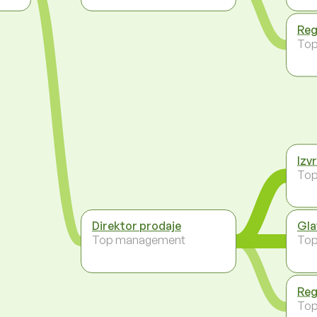
Reg
To
Izv
To
Direktor prodaje
Gla
Top management
To
Reg
To