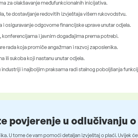
ima za olakšavanje međufunkcionalnih inicijativa.
la, te dostavljanje redovitih izvještaja višem rukovodstvu.
 i osiguravanje odgovorne financijske uprave unutar odjela.
a, konferencijama i javnim događajima prema potrebi.
lture rada koja promiče angažman i razvoj zaposlenika.
a ili sukoba koji nastanu unutar odjela.
industriji i najboljim praksama radi stalnog poboljšanja funkcij
te povjerenje u odlučivanju 
ka. U tome će vam pomoći detaljan izvještaj o plaći. Uvijek ćet