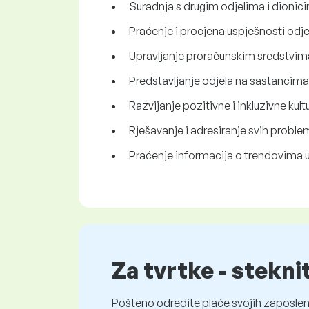
Suradnja s drugim odjelima i dionic
Praćenje i procjena uspješnosti odje
Upravljanje proračunskim sredstvima
Predstavljanje odjela na sastancim
Razvijanje pozitivne i inkluzivne ku
Rješavanje i adresiranje svih problem
Praćenje informacija o trendovima u 
Za tvrtke - stekni
Pošteno odredite plaće svojih zaposleni