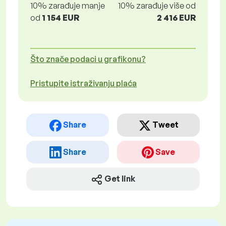
10% zarađuje manje
10% zarađuje više od
od
1 154 EUR
2 416 EUR
Što znače podaci u grafikonu?
Pristupite istraživanju plaća
Share
Tweet
Share
Save
Get link