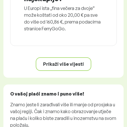
U Europi ista „fina večera za dvoje”
može koštati od oko 20,00 € pa sve
do više od 160,86 €, prema podacima
stranice FerryGoGo.
Prikaži više vijesti
O vašoj plaći znamo i puno više!
Znamo jeste li zarađivali više ili manje od prosjeka u
vašoj regiji. Čak i znamo kako obrazovanje utječe
na plaću i koliko biste zaradili u inozemstvu na svom
položaju.