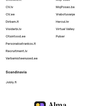
CV.lv
MojPosao.ba
CV.ee
Vrabotuvanje
Dirbam.lt
Hercul.hr
Visidarbi.lv
Virtual Valley
Otsintood.ee
Pulser
Personaloatrankos.lt
Recruitment.lv
Varbamisteenused.ee
Scandinavia
Jobly.fi