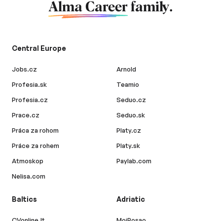
Alma Career
family.
Central Europe
Jobs.cz
Arnold
Profesia.sk
Teamio
Profesia.cz
Seduo.cz
Prace.cz
Seduo.sk
Práca za rohom
Platy.cz
Práce za rohem
Platy.sk
Atmoskop
Paylab.com
Nelisa.com
Baltics
Adriatic
CVonline.lt
MojPosao