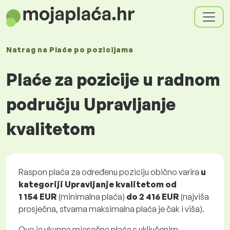
Natrag na
Plaće
po pozicijama
Plaće za pozicije u radnom
području Upravljanje
kvalitetom
Raspon plaća za određenu poziciju obično varira
u
kategoriji Upravljanje kvalitetom
od
1 154 EUR
(minimalna plaća)
do
2 416 EUR
(najviša
prosječna, stvarna maksimalna plaća je čak i viša).
Ovo je ukupna mjesečna plaća s uključenim