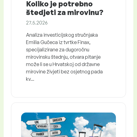
Koliko je potrebno
štedjeti za mirovinu?
27.5.2026
Analiza investicijskog stručnjaka
Emilia Gučeca iz tvrtke Finax,
specijalizirane za dugoročnu
mirovinsku štednju, otvara pitanje
može li se u Hrvatskoj od državne
mirovine živjeti bez osjetnog pada
kv...