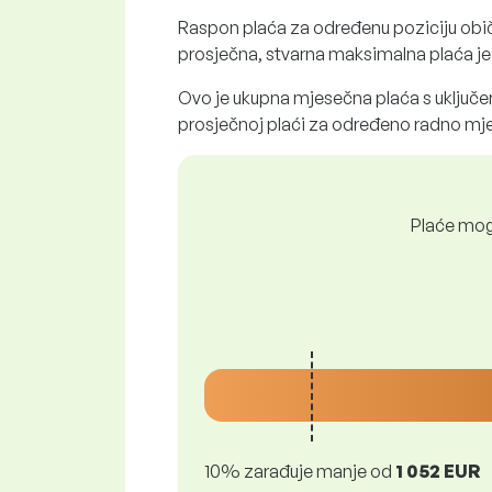
Raspon plaća za određenu poziciju obi
prosječna, stvarna maksimalna plaća je č
Ovo je ukupna mjesečna plaća s uključen
prosječnoj plaći za određeno radno mje
Plaće mogu
10% zarađuje manje od
1 052 EUR