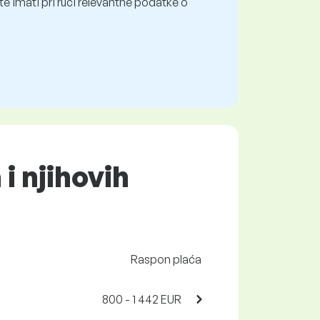
e imati pri ruci relevantne podatke o
i njihovih
Raspon plaća
800 - 1 442 EUR