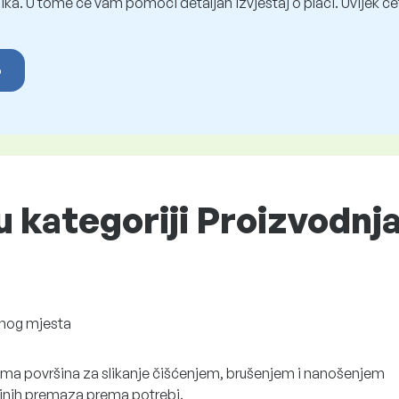
ka. U tome će vam pomoći detaljan izvještaj o plaći. Uvijek ćet
o
u kategoriji Proizvodnja 
nog mjesta
ema površina za slikanje čišćenjem, brušenjem i nanošenjem
jnih premaza prema potrebi.