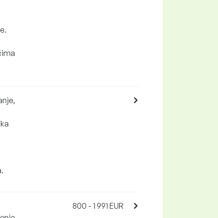
e.
ačima
anje,
aka
.
800 - 1 991 EUR
enja.