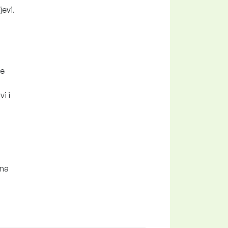
jevi.
ne
i i
 na