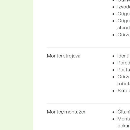
Izvođe
Odgov
Odgov
stand
Održa
Monter strojeva
Ident
Pored
Posta
Održav
robot
Skrb 
Monter/montažer
Čitan
Montaž
dokum