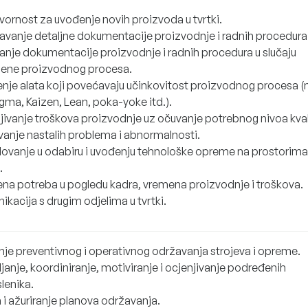
ornost za uvođenje novih proizvoda u tvrtki.
avanje detaljne dokumentacije proizvodnje i radnih procedura
ranje dokumentacije proizvodnje i radnih procedura u slučaju
ene proizvodnog procesa.
nje alata koji povećavaju učinkovitost proizvodnog procesa (n
gma, Kaizen, Lean, poka-yoke itd.).
ivanje troškova proizvodnje uz očuvanje potrebnog nivoa kval
vanje nastalih problema i abnormalnosti.
lovanje u odabiru i uvođenju tehnološke opreme na prostorima
.
ena potreba u pogledu kadra, vremena proizvodnje i troškova.
kacija s drugim odjelima u tvrtki.
nje preventivnog i operativnog održavanja strojeva i opreme.
janje, koordiniranje, motiviranje i ocjenjivanje podređenih
lenika.
 i ažuriranje planova održavanja.