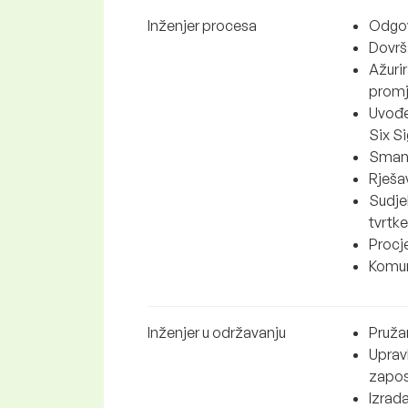
Inženjer procesa
Odgov
Dovrš
Ažuri
promj
Uvođe
Six Si
Smanj
Rješa
Sudje
tvrtke
Procj
Komuni
Inženjer u održavanju
Pruža
Upravl
zapos
Izrada