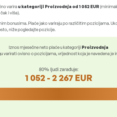
čno varira
u kategoriji Proizvodnja
od
1 052 EUR
(minimal
ak i viša).
im bonusima. Plaće jako variraju po različitim pozicijama. Uko
sto, niže pogledajte pozicije.
Iznos mjesečne neto plaće u kategoriji
Proizvodnja
 varirati ovisno o pozicijama, vrijednost koja je navedena je i
80% ljudi zarađuje:
1 052 - 2 267 EUR