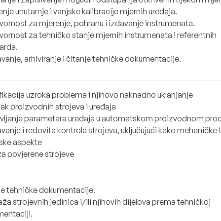
nje unutarnje i vanjske kalibracije mjernih uređaja.
ornost za mjerenje, pohranu i izdavanje instrumenata.
ornost za tehničko stanje mjernih instrumenata i referentnih
arda.
vanje, arhiviranje i čitanje tehničke dokumentacije.
ifikacija uzroka problema i njihovo naknadno uklanjanje
ak proizvodnih strojeva i uređaja
vljanje parametara uređaja u automatskom proizvodnom pro
anje i redovita kontrola strojeva, uključujući kako mehaničke t
ske aspekte
za povjerene strojeve
je tehničke dokumentacije.
a strojevnih jedinica i/ili njihovih dijelova prema tehničkoj
entaciji.