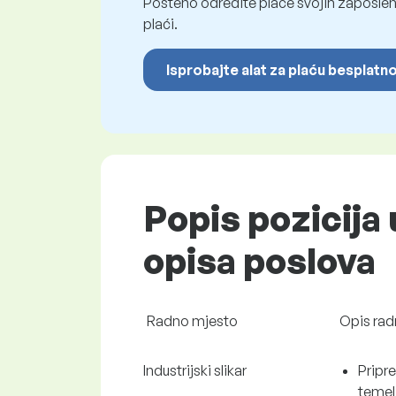
Pošteno odredite plaće svojih zaposleni
plaći.
Isprobajte alat za plaću besplatn
Popis pozicija 
opisa poslova
Radno mjesto
Opis rad
Industrijski slikar
Pripr
temel