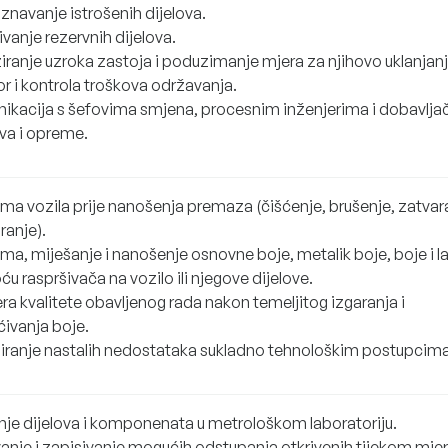
znavanje istrošenih dijelova.
vanje rezervnih dijelova.
ziranje uzroka zastoja i poduzimanje mjera za njihovo uklanjanj
r i kontrola troškova održavanja.
ikacija s šefovima smjena, procesnim inženjerima i dobavlj
eva i opreme.
ema vozila prije nanošenja premaza (čišćenje, brušenje, zatvar
ranje).
ma, miješanje i nanošenje osnovne boje, metalik boje, boje i l
 raspršivača na vozilo ili njegove dijelove.
ra kvalitete obavljenog rada nakon temeljitog izgaranja i
ćivanja boje.
niranje nastalih nedostataka sukladno tehnološkim postupcima
nje dijelova i komponenata u metrološkom laboratoriju.
vanje i zapisivanje mogućih odstupanja otkrivenih tijekom mjer