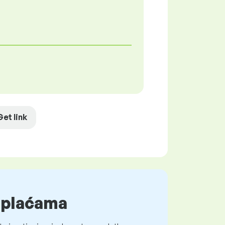
Get link
o plaćama