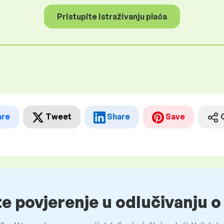
Pristupite istraživanju plaća
are
Tweet
Share
Save
te povjerenje u odlučivanju 