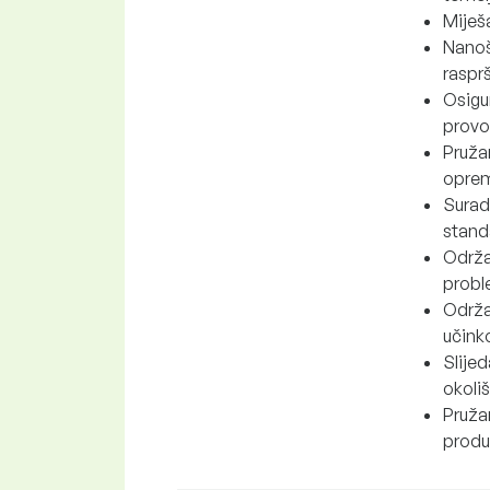
Miješa
Nanoš
rasprš
Osigu
provo
Pruža
oprem
Suradn
standa
Održa
probl
Održa
učinko
Slijed
okoliš
Pruža
produk