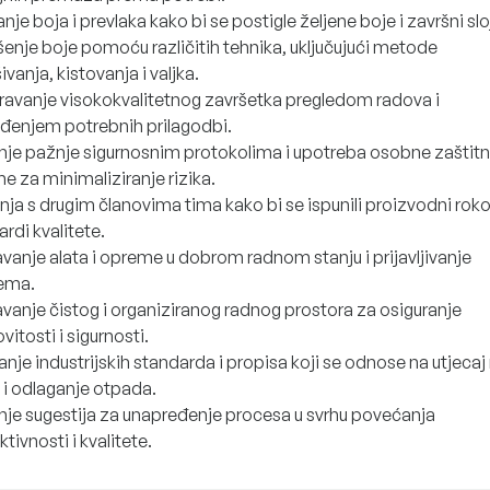
nje boja i prevlaka kako bi se postigle željene boje i završni slo
enje boje pomoću različitih tehnika, uključujući metode
ivanja, kistovanja i valjka.
ravanje visokokvalitetnog završetka pregledom radova i
đenjem potrebnih prilagodbi.
nje pažnje sigurnosnim protokolima i upotreba osobne zaštit
e za minimaliziranje rizika.
ja s drugim članovima tima kako bi se ispunili proizvodni rokov
rdi kvalitete.
vanje alata i opreme u dobrom radnom stanju i prijavljivanje
ema.
vanje čistog i organiziranog radnog prostora za osiguranje
vitosti i sigurnosti.
anje industrijskih standarda i propisa koji se odnose na utjecaj
 i odlaganje otpada.
nje sugestija za unapređenje procesa u svrhu povećanja
tivnosti i kvalitete.