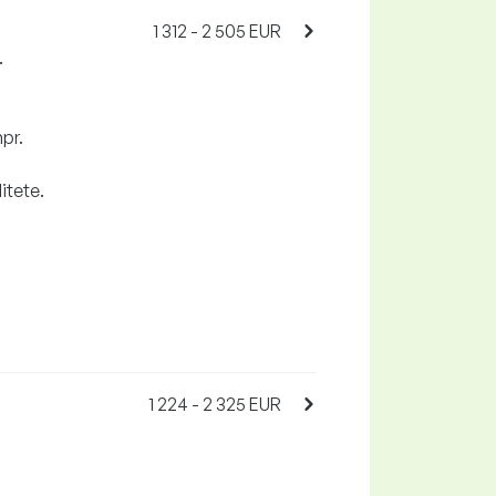
1 312 - 2 505 EUR
.
pr.
itete.
1 224 - 2 325 EUR