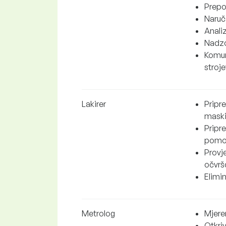
Prepo
Naruči
Anali
Nadzo
Komun
stroj
Lakirer
Pripr
maski
Pripre
pomoću
Provje
očvrš
Elimi
Metrolog
Mjere
Otkri