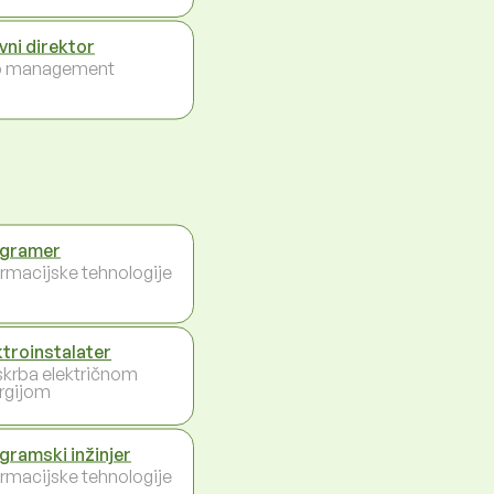
vni direktor
p management
gramer
ormacijske tehnologije
ktroinstalater
krba električnom
rgijom
gramski inžinjer
ormacijske tehnologije