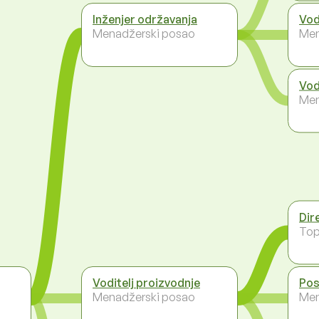
Inženjer održavanja
Vod
Menadžerski posao
Men
Vod
Men
Dir
To
Voditelj proizvodnje
Pos
Menadžerski posao
Men