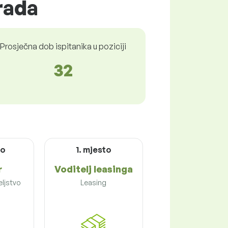
rada
Prosječna dob ispitanika u poziciji
32
to
1. mjesto
r
Voditelj leasinga
eljstvo
Leasing