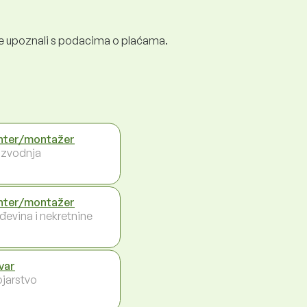
e se upoznali s podacima o plaćama.
ter/montažer
izvodnja
ter/montažer
đevina i nekretnine
var
ojarstvo