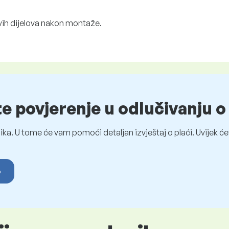
hovih dijelova nakon montaže.
te povjerenje u odlučivanju 
ka. U tome će vam pomoći detaljan izvještaj o plaći. Uvijek ćet
o