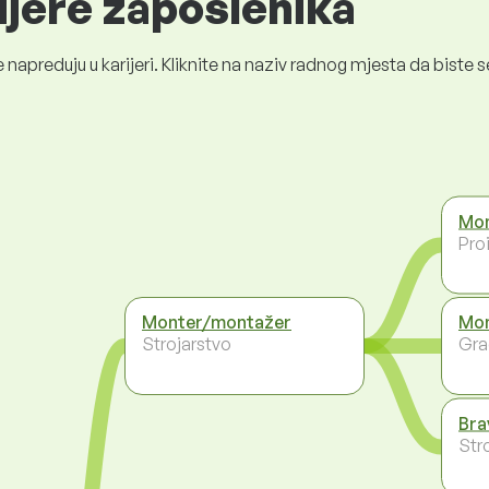
ijere zaposlenika
 napreduju u karijeri. Kliknite na naziv radnog mjesta da bist
Mon
Pro
Monter/montažer
Mon
Strojarstvo
Gra
Bra
Str