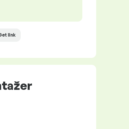
Get link
ntažer