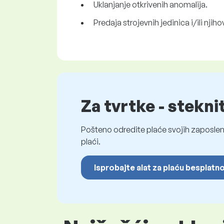
Uklanjanje otkrivenih anomalija.
Predaja strojevnih jedinica i/ili nji
Za tvrtke - stekni
Pošteno odredite plaće svojih zaposleni
plaći.
Isprobajte alat za plaću besplatn