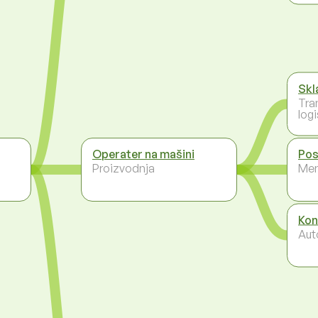
Skl
Tra
logi
Operater na mašini
Pos
Proizvodnja
Men
Kon
Aut