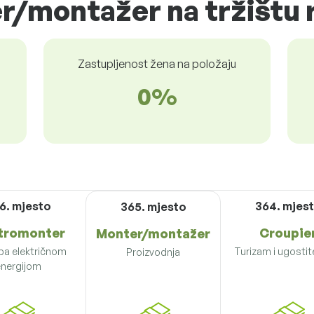
r/montažer na tržištu 
Zastupljenost žena na položaju
0%
6. mjesto
364. mjes
365. mjesto
tromonter
Croupie
Monter/montažer
ba električnom
Turizam i ugostit
Proizvodnja
nergijom