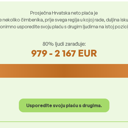
Prosječna Hrvatska neto plaća je
nekoliko čimbenika, prije svega regija u kojoj rade, duljina iskus
nimno usporedite svoju plaću s drugim ljudima na istoj poziciji i
80% ljudi zarađuje:
979 - 2 167 EUR
Usporedite svoju plaću s drugima.