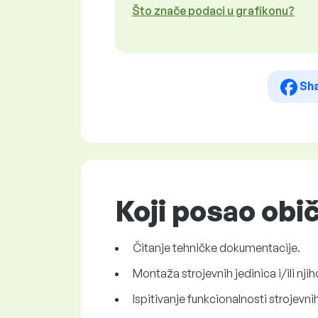
Što znače podaci u grafikonu?
Sh
Koji posao ob
Čitanje tehničke dokumentacije.
Montaža strojevnih jedinica i/ili nj
Ispitivanje funkcionalnosti strojevni