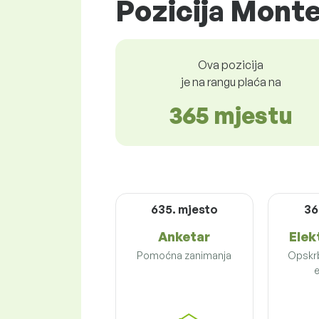
Pozicija Monte
Ova pozicija
je na rangu plaća na
365 mjestu
635. mjesto
36
Anketar
Elek
Pomoćna zanimanja
Opskr
e