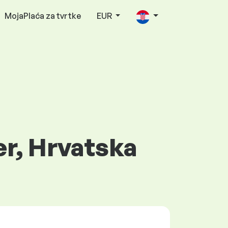
MojaPlaća za tvrtke
EUR
er, Hrvatska