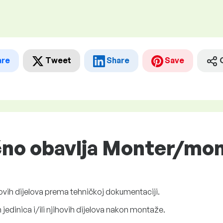
are
Tweet
Share
Save
ično obavlja Monter/mo
ihovih dijelova prema tehničkoj dokumentaciji.
h jedinica i/ili njihovih dijelova nakon montaže.