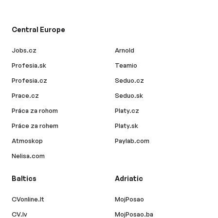
Central Europe
Jobs.cz
Arnold
Profesia.sk
Teamio
Profesia.cz
Seduo.cz
Prace.cz
Seduo.sk
Práca za rohom
Platy.cz
Práce za rohem
Platy.sk
Atmoskop
Paylab.com
Nelisa.com
Baltics
Adriatic
CVonline.lt
MojPosao
CV.lv
MojPosao.ba