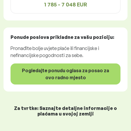
1 785 - 7 048 EUR
Ponude poslova
prikladne za vašu poziciju:
Pronađite bolje uvjete plaće ili financijske i
nefinancijske pogodnosti za sebe.
Pogledajte ponudu oglasa za posao za
ovo radno mjesto
Za tvrtke: Saznajte detaljne informacije o
plaćama u svojoj zemlji