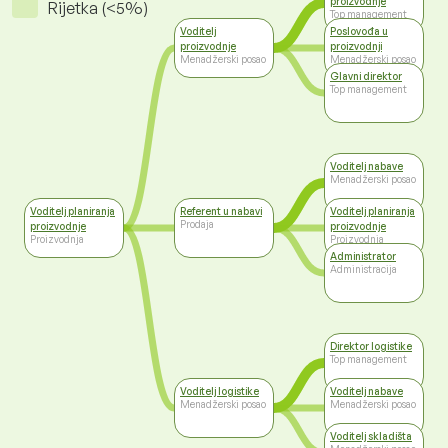
proizvodnje
Rijetka (<5%)
Top management
Voditelj
Poslovođa u
proizvodnje
proizvodnji
Menadžerski posao
Menadžerski posao
Glavni direktor
Top management
Voditelj nabave
Menadžerski posao
Voditelj planiranja
Referent u nabavi
Voditelj planiranja
Prodaja
proizvodnje
proizvodnje
Proizvodnja
Proizvodnja
Administrator
Administracija
Direktor logistike
Top management
Voditelj logistike
Voditelj nabave
Menadžerski posao
Menadžerski posao
Voditelj skladišta