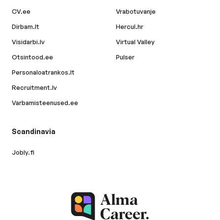
CV.ee
Vrabotuvanje
Dirbam.lt
Hercul.hr
Visidarbi.lv
Virtual Valley
Otsintood.ee
Pulser
Personaloatrankos.lt
Recruitment.lv
Varbamisteenused.ee
Scandinavia
Jobly.fi