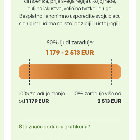
čimbenika, prije svega regija u kojoj rade,
duljina iskustva, veličina tvrtke i drugo.
Besplatno i anonimno usporedite svoju plaću
s drugim ljudima na istoj poziciji i u istoj regiji.
80% ljudi zarađuje:
1 179 - 2 513 EUR
10% zarađuje manje
10% zarađuje više od
od
1 179 EUR
2 513 EUR
Što znače podaci u grafikonu?