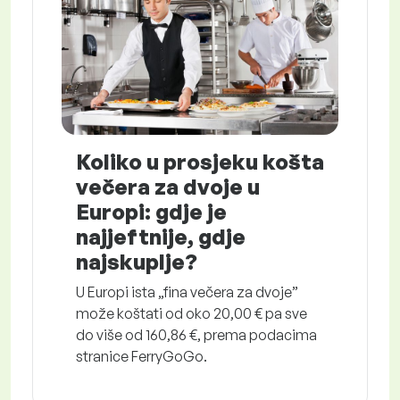
Koliko u prosjeku košta
večera za dvoje u
Europi: gdje je
najjeftnije, gdje
najskuplje?
U Europi ista „fina večera za dvoje”
može koštati od oko 20,00 € pa sve
do više od 160,86 €, prema podacima
stranice FerryGoGo.