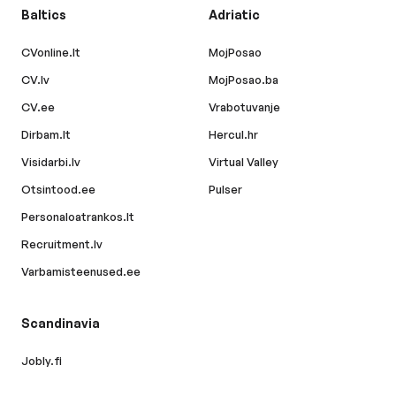
Baltics
Adriatic
CVonline.lt
MojPosao
CV.lv
MojPosao.ba
CV.ee
Vrabotuvanje
Dirbam.lt
Hercul.hr
Visidarbi.lv
Virtual Valley
Otsintood.ee
Pulser
Personaloatrankos.lt
Recruitment.lv
Varbamisteenused.ee
Scandinavia
Jobly.fi