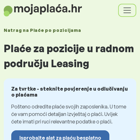
Natrag na
Plaće
po pozicijama
Plaće za pozicije u radnom
području Leasing
Za tvrtke - steknite povjerenje u odlučivanju
o plaćama
Pošteno odredite plaće svojih zaposlenika. U tome
će vam pomoći detaljan izvještaj o plaći. Uvijek
ćete imati pri ruci relevantne podatke o plaći.
Isprobajte alat za plaću besplatno