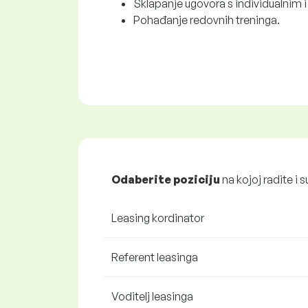
Sklapanje ugovora s individualnim i
Pohađanje redovnih treninga.
Odaberite poziciju
na kojoj radite i s
Leasing kordinator
Referent leasinga
Voditelj leasinga