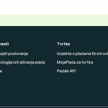
enti
Tvrtke
vjeti poslovanja
Izvješće o plaćama širom svi
logija istraživanja plaća
MojaPlaća za tvrtke
a
Paylab API