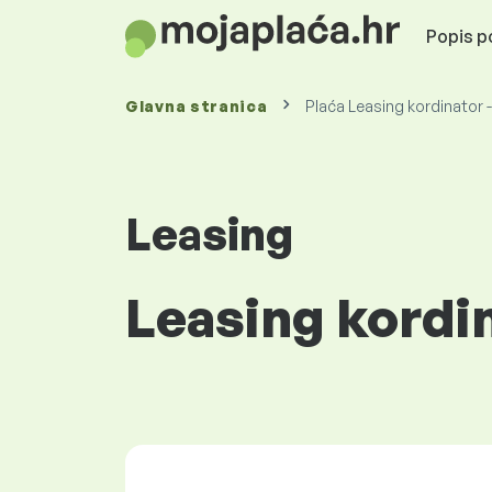
Popis po
Glavna stranica
Plaća Leasing kordinator 
Leasing
Leasing kordi