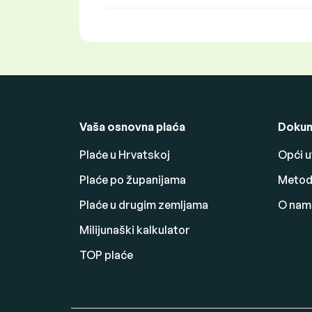
Vaša osnovna plaća
Dokum
Plaće u Hrvatskoj
Opći u
Plaće po županijama
Metodo
Plaće u drugim zemljama
O nam
Milijunaški kalkulator
TOP plaće