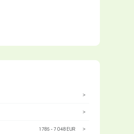
>
>
1 785 - 7 048 EUR
>