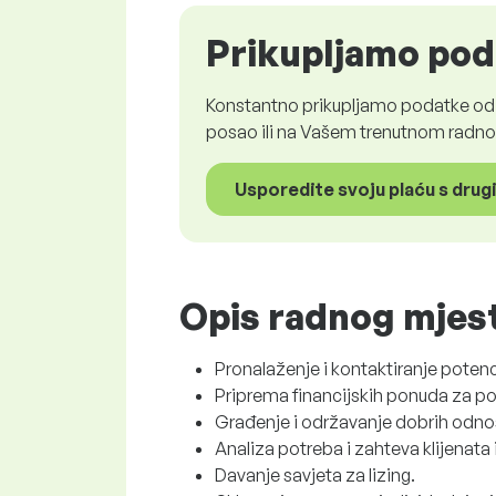
Prikupljamo pod
Konstantno prikupljamo podatke od z
posao ili na Vašem trenutnom radnom
Usporedite svoju plaću s drug
Opis radnog mjes
Pronalaženje i kontaktiranje potenci
Priprema financijskih ponuda za pot
Građenje i održavanje dobrih odnos
Analiza potreba i zahteva klijenata 
Davanje savjeta za lizing.