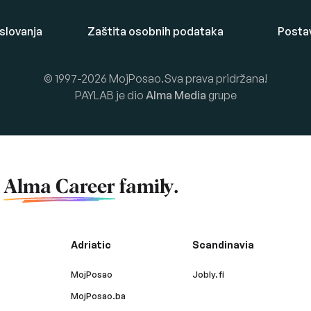
oslovanja
Zaštita osobnih podataka
Posta
© 1997-2026 MojPosao.Sva prava pridržana!
PAYLAB je dio
Alma Media
grupe
f
Alma Career
family.
Adriatic
Scandinavia
MojPosao
Jobly.fi
MojPosao.ba