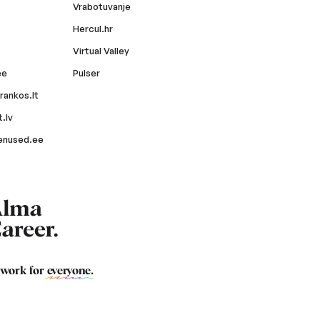
Vrabotuvanje
Hercul.hr
Virtual Valley
ee
Pulser
rankos.lt
.lv
enused.ee
 work for
everyone
.