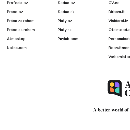
Profesia.cz
Seduo.cz
CV.ee
Prace.cz
Seduo.sk
Dirbam.lt
Práca za rohom
Platy.cz
Visidarbi.lv
Práce za rohem
Platy.sk
Otsintood.
Atmoskop
Paylab.com
Personaloat
Nelisa.com
Recruitment
Varbamiste
A better world of