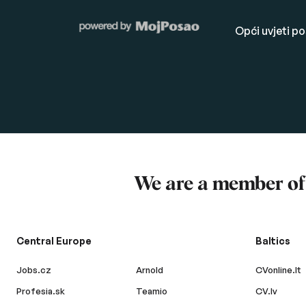
Opći uvjeti p
We are a member o
Central Europe
Baltics
Jobs.cz
Arnold
CVonline.lt
Profesia.sk
Teamio
CV.lv