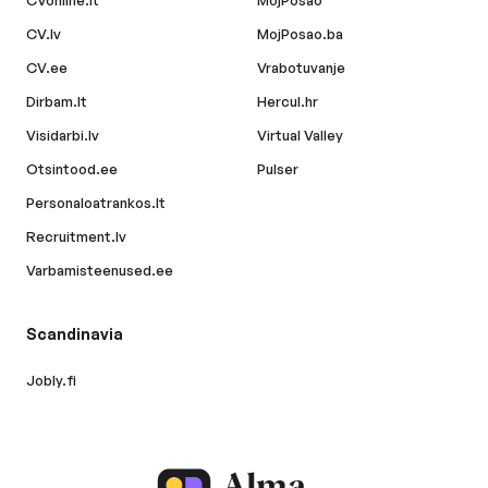
CVonline.lt
MojPosao
CV.lv
MojPosao.ba
CV.ee
Vrabotuvanje
Dirbam.lt
Hercul.hr
Visidarbi.lv
Virtual Valley
Otsintood.ee
Pulser
Personaloatrankos.lt
Recruitment.lv
Varbamisteenused.ee
Scandinavia
Jobly.fi