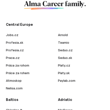
Alma Career
family.
Central Europe
Jobs.cz
Arnold
Profesia.sk
Teamio
Profesia.cz
Seduo.cz
Prace.cz
Seduo.sk
Práca za rohom
Platy.cz
Práce za rohem
Platy.sk
Atmoskop
Paylab.com
Nelisa.com
Baltics
Adriatic