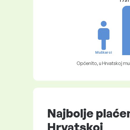
1 731
Muškarci
Općenito, u Hrvatskoj mu
Najbolje plaće
Hrvatskoj