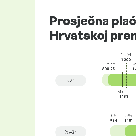
Prosječna plać
Hrvatskoj prem
Prosjek
1 200
10%
25%
7
800
895
1
<24
Medijan
1 133
10%
25%
934
1 181
25-34