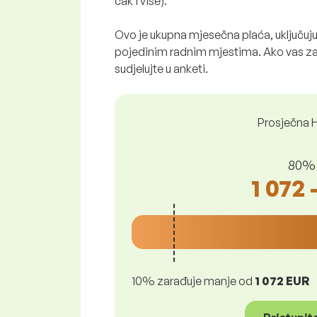
čak i više).
Ovo je ukupna mjesečna plaća, uključuju
pojedinim radnim mjestima. Ako vas z
sudjelujte u anketi.
Prosječna H
80% l
1 072 
10% zarađuje manje od
1 072 EUR