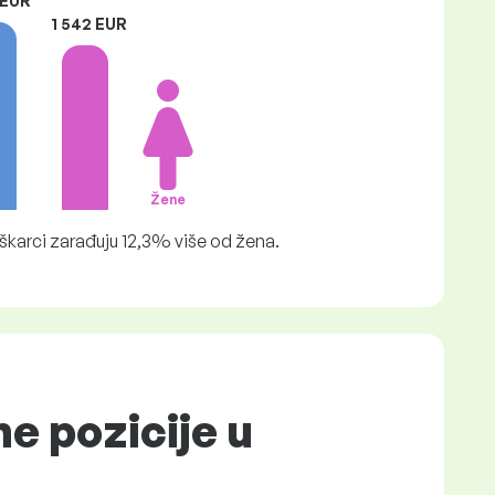
 EUR
1 542 EUR
Žene
škarci zarađuju 12,3% više od žena.
ne pozicije u