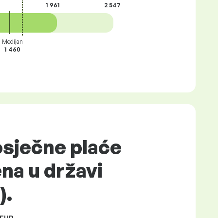
1 961
2 547
Medijan
1 460
sječne plaće
na u državi
).