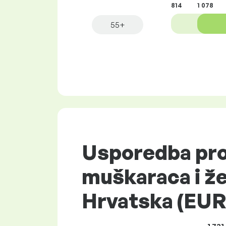
814
1 078
55+
Usporedba pro
muškaraca i že
Hrvatska (EUR