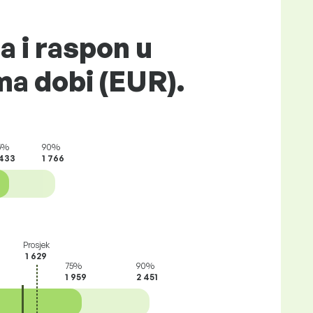
a i raspon u
a dobi (EUR).
5%
90%
 433
1 766
Prosjek
1 629
75%
90%
1 959
2 451