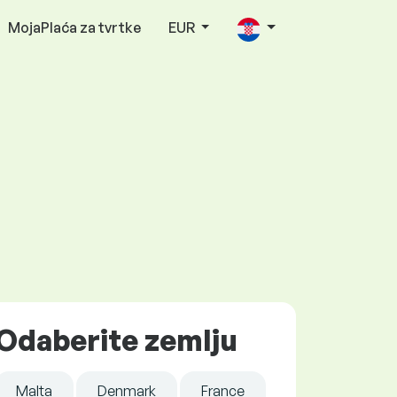
MojaPlaća za tvrtke
EUR
Odaberite zemlju
Malta
Denmark
France