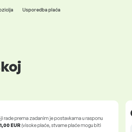
zicija
Usporedba plaća
skoj
oji rade prema zadanim je postavkama u rasponu
81,00 EUR
(visoke plaće, stvarne plaće mogu biti