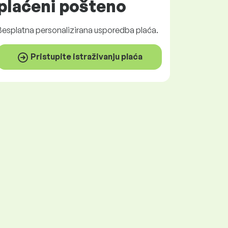
plaćeni
pošteno
Besplatna
personalizirana usporedba plaća.
Pristupite istraživanju plaća