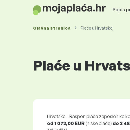
Popis po
Glavna stranica
Plaće u Hrvatskoj
Plaće u Hrvat
Hrvatska - Raspon plaća zaposlenika k
od 1 072,00 EUR
(niske plaće)
do 2 4