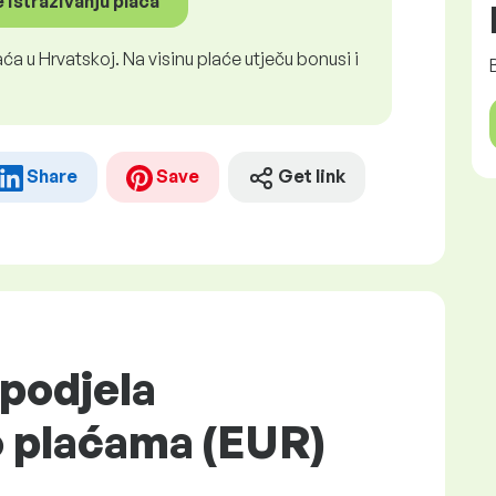
 istraživanju plaća
ća u Hrvatskoj. Na visinu plaće utječu bonusi i
Share
Save
Get link
podjela
o plaćama (EUR)