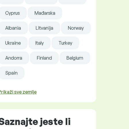
Cyprus
Mađarska
Albania
Litvanija
Norway
Ukraine
Italy
Turkey
Andorra
Finland
Belgium
Spain
Prikaži sve zemlje
Saznajte jeste li