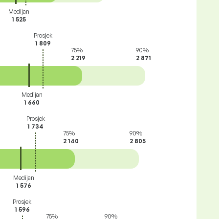
Medijan
1 525
Prosjek
1 809
75%
90%
1
2 219
2 871
Medijan
1 660
Prosjek
1 734
75%
90%
2 140
2 805
Medijan
1 576
Prosjek
1 596
75%
90%