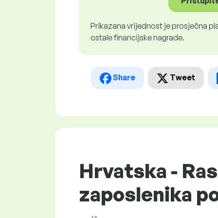
Pristupite
Prikazana vrijednost je prosječna pla
ostale financijske nagrade.
Share
Tweet
Hrvatska - Ras
zaposlenika p