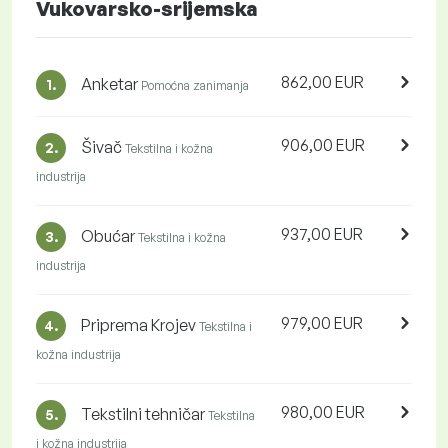
Vukovarsko-srijemska
862,00 EUR
Anketar
1.
Pomoćna zanimanja
906,00 EUR
Šivač
2.
Tekstilna i kožna
industrija
937,00 EUR
Obućar
3.
Tekstilna i kožna
industrija
979,00 EUR
Priprema Krojev
4.
Tekstilna i
kožna industrija
980,00 EUR
Tekstilni tehničar
5.
Tekstilna
i kožna industrija