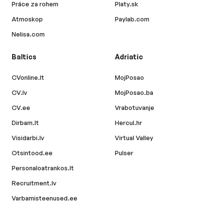
Práce za rohem
Platy.sk
Atmoskop
Paylab.com
Nelisa.com
Baltics
Adriatic
CVonline.lt
MojPosao
CV.lv
MojPosao.ba
CV.ee
Vrabotuvanje
Dirbam.lt
Hercul.hr
Visidarbi.lv
Virtual Valley
Otsintood.ee
Pulser
Personaloatrankos.lt
Recruitment.lv
Varbamisteenused.ee