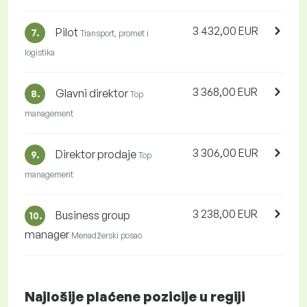
3 432,00 EUR
Pilot
7.
Transport, promet i
logistika
3 368,00 EUR
Glavni direktor
8.
Top
management
3 306,00 EUR
Direktor prodaje
9.
Top
management
3 238,00 EUR
Business group
10.
manager
Menadžerski posao
Najlošije plaćene pozicije u regiji