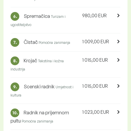
980,00 EUR
Spremačica
6.
Turizam i
ugostiteljstvo
1 009,00 EUR
Čistač
7.
Pomoćna zanimanja
1 015,00 EUR
Krojač
8.
Tekstilna i kožna
industrija
1 015,00 EUR
Scenski radnik
9.
Umjetnost i
kultura
1 023,00 EUR
Radnik na prijemnom
10.
pultu
Pomoćna zanimanja