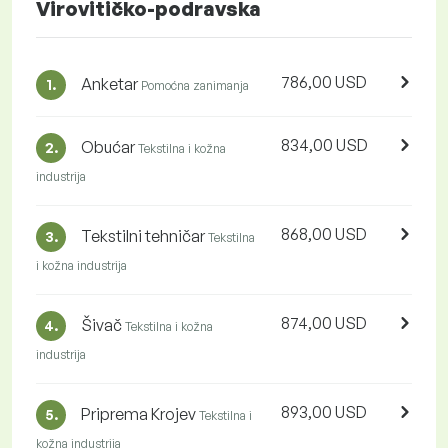
Virovitičko-podravska
786,00 USD
Anketar
1.
Pomoćna zanimanja
834,00 USD
Obućar
2.
Tekstilna i kožna
industrija
868,00 USD
Tekstilni tehničar
3.
Tekstilna
i kožna industrija
874,00 USD
Šivač
4.
Tekstilna i kožna
industrija
893,00 USD
Priprema Krojev
5.
Tekstilna i
kožna industrija