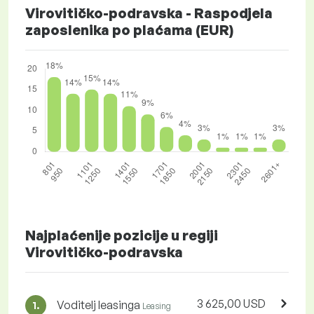
Virovitičko-podravska - Raspodjela
zaposlenika po plaćama (EUR)
Najplaćenije pozicije u regiji
Virovitičko-podravska
3 625,00 USD
Voditelj leasinga
1.
Leasing