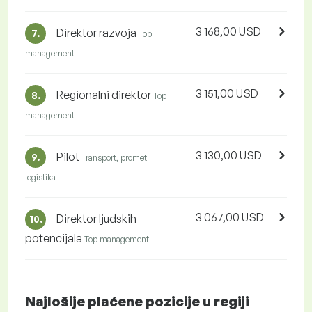
3 168,00 USD
Direktor razvoja
7.
Top
management
3 151,00 USD
Regionalni direktor
8.
Top
management
3 130,00 USD
Pilot
9.
Transport, promet i
logistika
3 067,00 USD
Direktor ljudskih
10.
potencijala
Top management
Najlošije plaćene pozicije u regiji