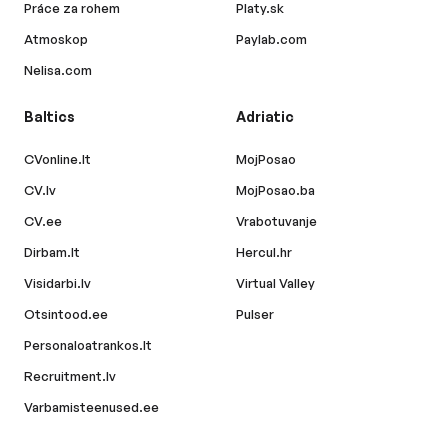
Práce za rohem
Platy.sk
Atmoskop
Paylab.com
Nelisa.com
Baltics
Adriatic
CVonline.lt
MojPosao
CV.lv
MojPosao.ba
CV.ee
Vrabotuvanje
Dirbam.lt
Hercul.hr
Visidarbi.lv
Virtual Valley
Otsintood.ee
Pulser
Personaloatrankos.lt
Recruitment.lv
Varbamisteenused.ee