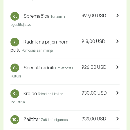
897,00 USD
Spremačica
6.
Turizam i
ugostiteljstvo
913,00 USD
Radnik na prijemnom
7.
pultu
Pomoćna zanimanja
926,00 USD
Scenski radnik
8.
Umjetnost i
kultura
930,00 USD
Krojač
9.
Tekstilna i kožna
industrija
939,00 USD
Zaštitar
10.
Zaštita i sigurnost