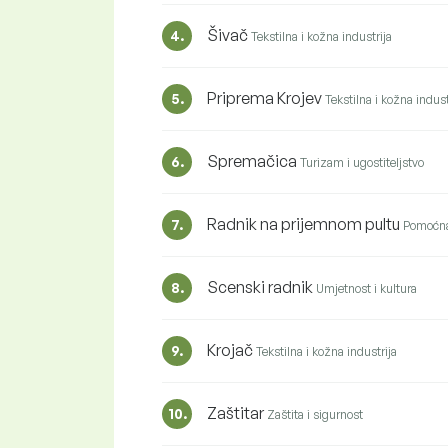
Šivač
4.
Tekstilna i kožna industrija
Priprema Krojev
5.
Tekstilna i kožna indust
Spremačica
6.
Turizam i ugostiteljstvo
Radnik na prijemnom pultu
7.
Pomoćna
Scenski radnik
8.
Umjetnost i kultura
Krojač
9.
Tekstilna i kožna industrija
Zaštitar
10.
Zaštita i sigurnost