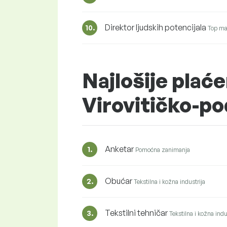
Direktor ljudskih potencijala
10.
Top m
Najlošije plaće
Virovitičko-p
Anketar
1.
Pomoćna zanimanja
Obućar
2.
Tekstilna i kožna industrija
Tekstilni tehničar
3.
Tekstilna i kožna indu