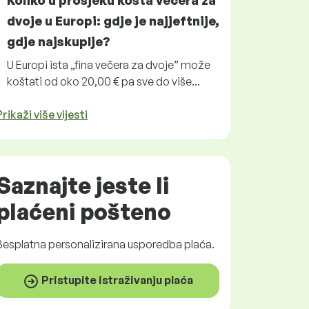
Koliko u prosjeku košta večera za
dvoje u Europi: gdje je najjeftnije,
gdje najskuplje?
U Europi ista „fina večera za dvoje” može
koštati od oko 20,00 € pa sve do više...
Prikaži više vijesti
Saznajte jeste li
plaćeni
pošteno
Besplatna
personalizirana usporedba plaća.
Pristupite istraživanju plaća