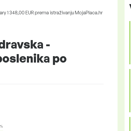
ry 1 348,00 EUR prema istraživanju MojaPlaca.hr
dravska -
poslenika po