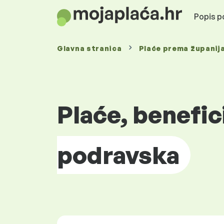
Popis po
Glavna stranica
Plaće prema
županij
Plaće, benefic
podravska