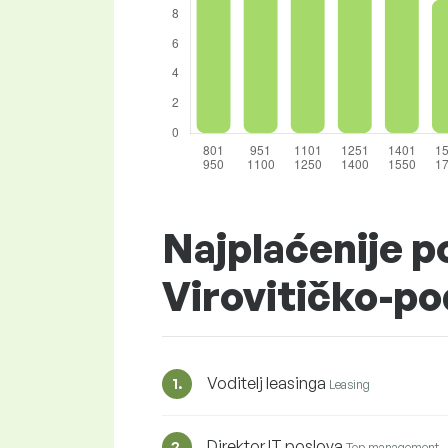
Najplaćenije po
Virovitičko-p
Voditelj leasinga
1.
Leasing
Direktor IT poslova
2.
Top management