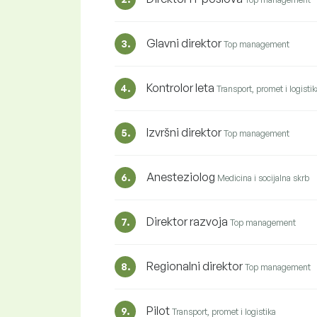
Glavni direktor
3.
Top management
Kontrolor leta
4.
Transport, promet i logistik
Izvršni direktor
5.
Top management
Anesteziolog
6.
Medicina i socijalna skrb
Direktor razvoja
7.
Top management
Regionalni direktor
8.
Top management
Pilot
9.
Transport, promet i logistika