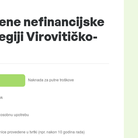
ene nefinancijske
giji Virovitičko-