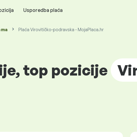
zicija
Usporedba plaća
ama
Plaća Virovitičko-podravska - MojaPlaca.hr
ije, top pozicije
Vi