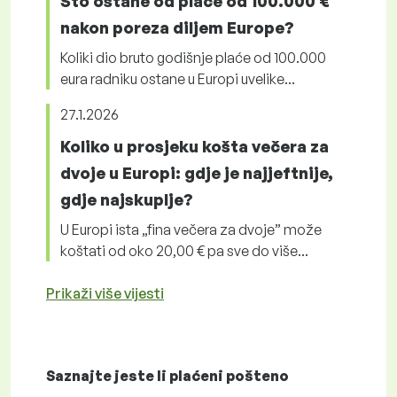
Što ostane od plaće od 100.000 €
nakon poreza diljem Europe?
Koliki dio bruto godišnje plaće od 100.000
eura radniku ostane u Europi uvelike...
27.1.2026
Koliko u prosjeku košta večera za
dvoje u Europi: gdje je najjeftnije,
gdje najskuplje?
U Europi ista „fina večera za dvoje” može
koštati od oko 20,00 € pa sve do više...
Prikaži više vijesti
Saznajte jeste li plaćeni
pošteno