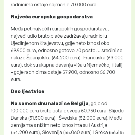
radnicima ostaje najmanje 70.000 eura.
Najveća europska gospodarstva
Među pet najvećih europskih gospodarstava,
najveći udio bruto plaće zadržavaju radnici u
Ujedinjenom Kraljevstvu, gdje neto iznosi oko
69.900 eura, odnosno gotovo 70 posto. U sredini se
nalaze Španjolska (64.200 eura) i Francuska (63.000
eura), dok su ukupna davanja viša u Njemačkoj i Italiji
- gdje radnicima ostaje 57.900, odnosno 56.700
eura.
Dno ljestvice
Na samom dnu nalazi se Belgija
, gdje od
100.000 eura bruto ostaje svega 50.750 eura. Slijede
Danska (51.500 eura) i Švedska (52.000 eura). Među
zemljama s nižim neto iznosima su i Austrija
(54.200 eura), Slovenija (55.060 eura) i Grčka (56.615