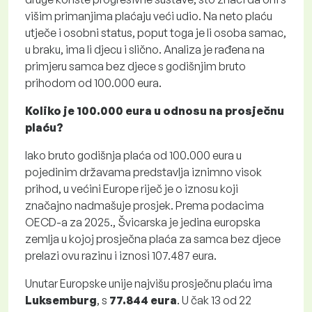
višim primanjima plaćaju veći udio. Na neto plaću
utječe i osobni status, poput toga je li osoba samac,
u braku, ima li djecu i slično. Analiza je rađena na
primjeru samca bez djece s godišnjim bruto
prihodom od 100.000 eura.
Koliko je 100.000 eura u odnosu na prosječnu
plaću?
Iako bruto godišnja plaća od 100.000 eura u
pojedinim državama predstavlja iznimno visok
prihod, u većini Europe riječ je o iznosu koji
značajno nadmašuje prosjek. Prema podacima
OECD-a za 2025., Švicarska je jedina europska
zemlja u kojoj prosječna plaća za samca bez djece
prelazi ovu razinu i iznosi 107.487 eura.
Unutar Europske unije najvišu prosječnu plaću ima
Luksemburg
, s
77.844 eura
. U čak 13 od 22