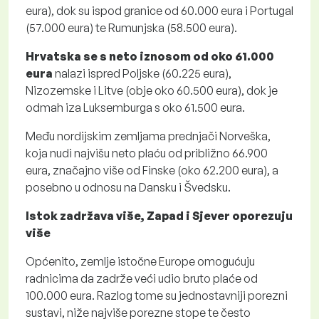
eura), dok su ispod granice od 60.000 eura i Portugal
(57.000 eura) te Rumunjska (58.500 eura).
Hrvatska se s neto iznosom od oko 61.000
eura
nalazi ispred Poljske (60.225 eura),
Nizozemske i Litve (obje oko 60.500 eura), dok je
odmah iza Luksemburga s oko 61.500 eura.
Među nordijskim zemljama prednjači Norveška,
koja nudi najvišu neto plaću od približno 66.900
eura, značajno više od Finske (oko 62.200 eura), a
posebno u odnosu na Dansku i Švedsku.
Istok zadržava više, Zapad i Sjever oporezuju
više
Općenito, zemlje istočne Europe omogućuju
radnicima da zadrže veći udio bruto plaće od
100.000 eura. Razlog tome su jednostavniji porezni
sustavi, niže najviše porezne stope te često