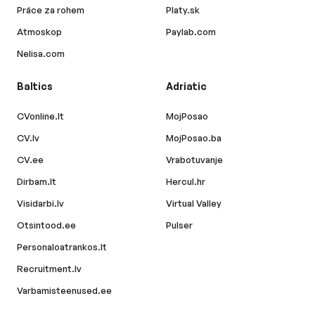
Práce za rohem
Platy.sk
Atmoskop
Paylab.com
Nelisa.com
Baltics
Adriatic
CVonline.lt
MojPosao
CV.lv
MojPosao.ba
CV.ee
Vrabotuvanje
Dirbam.lt
Hercul.hr
Visidarbi.lv
Virtual Valley
Otsintood.ee
Pulser
Personaloatrankos.lt
Recruitment.lv
Varbamisteenused.ee