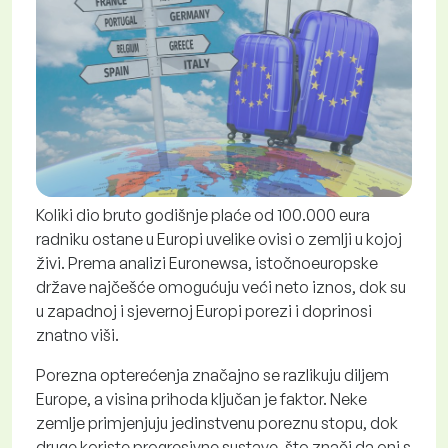
Koliki dio bruto godišnje plaće od 100.000 eura
radniku ostane u Europi uvelike ovisi o zemlji u kojoj
živi. Prema analizi Euronewsa, istočnoeuropske
države najčešće omogućuju veći neto iznos, dok su
u zapadnoj i sjevernoj Europi porezi i doprinosi
znatno viši.
Porezna opterećenja značajno se razlikuju diljem
Europe, a visina prihoda ključan je faktor. Neke
zemlje primjenjuju jedinstvenu poreznu stopu, dok
druge koriste progresivne sustave, što znači da oni s