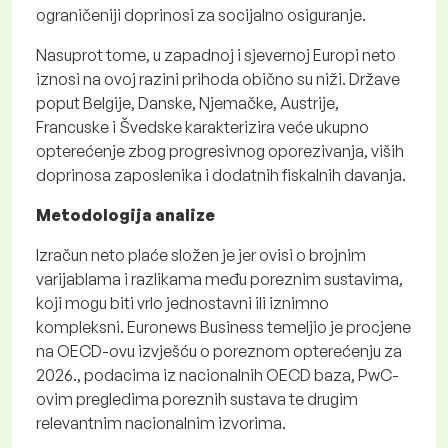
ograničeniji doprinosi za socijalno osiguranje.
Nasuprot tome, u zapadnoj i sjevernoj Europi neto
iznosi na ovoj razini prihoda obično su niži. Države
poput Belgije, Danske, Njemačke, Austrije,
Francuske i Švedske karakterizira veće ukupno
opterećenje zbog progresivnog oporezivanja, viših
doprinosa zaposlenika i dodatnih fiskalnih davanja.
Metodologija analize
Izračun neto plaće složen je jer ovisi o brojnim
varijablama i razlikama među poreznim sustavima,
koji mogu biti vrlo jednostavni ili iznimno
kompleksni. Euronews Business temeljio je procjene
na OECD-ovu izvješću o poreznom opterećenju za
2026., podacima iz nacionalnih OECD baza, PwC-
ovim pregledima poreznih sustava te drugim
relevantnim nacionalnim izvorima.