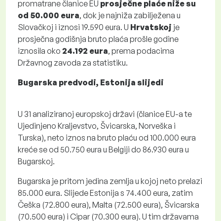
promatrane članice EU
prosječne plaće niže su
od 50.000 eura
, dok je najniža zabilježena u
Slovačkoj i iznosi 19.590 eura. U
Hrvatskoj
je
prosječna godišnja bruto plaća prošle godine
iznosila oko
24.192 eura
, prema podacima
Državnog zavoda za statistiku.
Bugarska predvodi, Estonija slijedi
U 31 analiziranoj europskoj državi (članice EU-a te
Ujedinjeno Kraljevstvo, Švicarska, Norveška i
Turska), neto iznos na bruto plaću od 100.000 eura
kreće se od 50.750 eura u Belgiji do 86.930 eura u
Bugarskoj.
Bugarska je pritom jedina zemlja u kojoj neto prelazi
85.000 eura. Slijede Estonija s 74.400 eura, zatim
Češka (72.800 eura), Malta (72.500 eura), Švicarska
(70.500 eura) i Cipar (70.300 eura). U tim državama