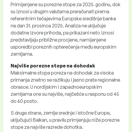
Primijenjene su porezne stope za 2025. godinu, dok
su iznosi u drugim valutama preračunati prema
referentnim tečajevima Europske središnje banke
na dan 31. prosinca 2025. Analiza ne uključuje
dodatne izvore prihoda, pa prikazani neto iznosi
predstavljaju približne procjene, namijenjene
usporedbi poreznih opterećenja među europskim
zemljama.
Najviše porezne stope na dohodak
Maksimalne stope poreza na dohodak za visoka
primanja znatno se razlikuju i jasno prate regionalne
obrasce. U nordijskim i zapadnoeuropskim
zemljama one su najviše, najčešće u rasponu od 45
do 60 posto.
S druge strane, zemlje srednje i istočne Europe,
uključujući Balkan, u pravilu primjenjuju niže porezne
stope za najviše razrede dohotka.