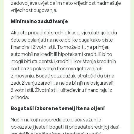
zadovoljava uvjet da im neto vrijednost nadmašuje
vrijednost dugovanja.
Minimalno zaduživanje
Ako ste pripadnici srednje klase, vjerojatnije je da
ćete se oslanjati na neke oblike duga kako biste
financirali životni stil. To može biti, na primjer,
automobil na kredit ili hipotekarni kredit. Ili bi to
mogli biti studentski krediti ili korištenje kreditnih
kartica za pokrivanje troškova ljetovanja ili
zimovanja. Bogati se zadužuju strateški da bi na
zaduživanju zaradili, a ne da bi njime osiguravali
životni stil. Životni stil i ušteđevinu financiraju iz
prihoda.
Bogataši izbore ne temeljite na cijeni
Način na koji raspoređujete plaću važan je
pokazatelj jeste li bogati ili pripadate srednjoj klasi.