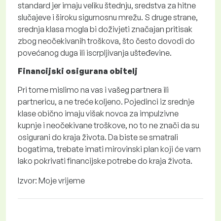
standard jer imaju veliku štednju, sredstva za hitne
slučajeve i široku sigurnosnu mrežu. S druge strane,
srednja klasa mogla bi doživjeti značajan pritisak
zbog neočekivanih troškova, što često dovodi do
povećanog duga ili iscrpljivanja ušteđevine.
Financijski osigurana obitelj
Pri tome mislimo na vas i vašeg partnera ili
partnericu, a ne treće koljeno. Pojedinci iz srednje
klase obično imaju višak novca za impulzivne
kupnje i neočekivane troškove, no to ne znači da su
osigurani do kraja života. Da biste se smatrali
bogatima, trebate imati mirovinski plan koji će vam
lako pokrivati financijske potrebe do kraja života.
Izvor: Moje vrijeme