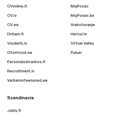
CVonline.lt
MojPosao
CV.lv
MojPosao.ba
CV.ee
Vrabotuvanje
Dirbam.lt
Hercul.hr
Visidarbi.lv
Virtual Valley
Otsintood.ee
Pulser
Personaloatrankos.lt
Recruitment.lv
Varbamisteenused.ee
Scandinavia
Jobly.fi