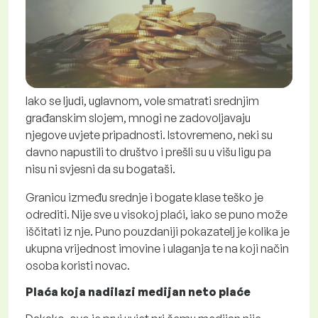
Iako se ljudi, uglavnom, vole smatrati srednjim
građanskim slojem, mnogi ne zadovoljavaju
njegove uvjete pripadnosti. Istovremeno, neki su
davno napustili to društvo i prešli su u višu ligu pa
nisu ni svjesni da su bogataši.
Granicu između srednje i bogate klase teško je
odrediti. Nije sve u visokoj plaći, iako se puno može
iščitati iz nje. Puno pouzdaniji pokazatelj je kolika je
ukupna vrijednost imovine i ulaganja te na koji način
osoba koristi novac.
Plaća koja nadilazi medijan neto plaće