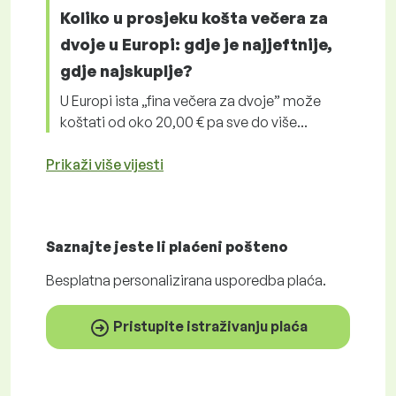
Koliko u prosjeku košta večera za
dvoje u Europi: gdje je najjeftnije,
gdje najskuplje?
U Europi ista „fina večera za dvoje” može
koštati od oko 20,00 € pa sve do više...
Prikaži više vijesti
Saznajte jeste li plaćeni
pošteno
Besplatna
personalizirana usporedba plaća.
Pristupite istraživanju plaća