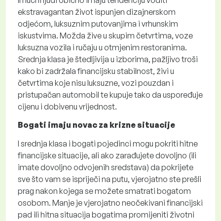
Imućni ljudi obično imaju tendenciju voditi
ekstravagantan život ispunjen dizajnerskom
odjećom, luksuznim putovanjima i vrhunskim
iskustvima. Možda žive u skupim četvrtima, voze
luksuzna vozila i ručaju u otmjenim restoranima.
Srednja klasa je štedljivija u izborima, pažljivo troši
kako bi zadržala financijsku stabilnost, živi u
četvrtima koje nisu luksuzne, vozi pouzdan i
pristupačan automobil te kupuje tako da uspoređuje
cijenu i dobivenu vrijednost.
Bogati imaju novac za krizne situacije
I srednja klasa i bogati pojedinci mogu pokriti hitne
financijske situacije, ali ako zarađujete dovoljno (ili
imate dovoljno odvojenih sredstava) da pokrijete
sve što vam se ispriječi na putu, vjerojatno ste prešli
prag nakon kojega se možete smatrati bogatom
osobom. Manje je vjerojatno neočekivani financijski
pad ili hitna situacija bogatima promijeniti životni