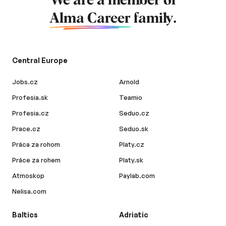
We are a member of
Alma Career
family.
Central Europe
Jobs.cz
Arnold
Profesia.sk
Teamio
Profesia.cz
Seduo.cz
Prace.cz
Seduo.sk
Práca za rohom
Platy.cz
Práce za rohem
Platy.sk
Atmoskop
Paylab.com
Nelisa.com
Baltics
Adriatic