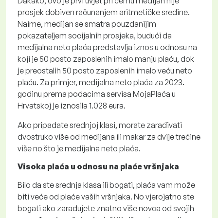
Dakako, ovo je prvi uvjet pri čemu medijan nije
prosjek dobiven računanjem aritmetičke sredine.
Naime, medijan se smatra pouzdanijim
pokazateljem socijalnih prosjeka, budući da
medijalna neto plaća predstavlja iznos u odnosu na
koji je 50 posto zaposlenih imalo manju plaću, dok
je preostalih 50 posto zaposlenih imalo veću neto
plaću. Za primjer, medijalna neto plaća za 2023.
godinu prema podacima servisa MojaPlaća u
Hrvatskoj je iznosila 1.028 eura.
Ako pripadate srednjoj klasi, morate zarađivati
dvostruko više od medijana ili makar za dvije trećine
više no što je medijalna neto plaća.
Visoka plaća u odnosu na plaće vršnjaka
Bilo da ste srednja klasa ili bogati, plaća vam može
biti veće od plaće vaših vršnjaka. No vjerojatno ste
bogati ako zarađujete znatno više novca od svojih