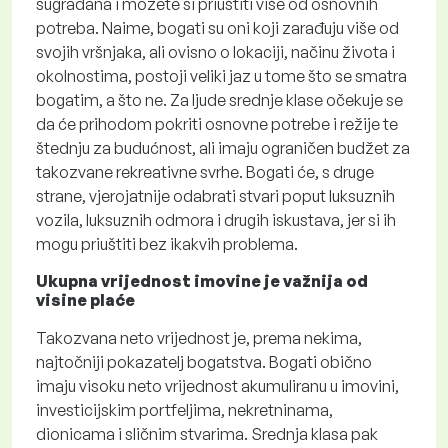
sugrađana i možete si priuštiti više od osnovnih
potreba. Naime, bogati su oni koji zarađuju više od
svojih vršnjaka, ali ovisno o lokaciji, načinu života i
okolnostima, postoji veliki jaz u tome što se smatra
bogatim, a što ne. Za ljude srednje klase očekuje se
da će prihodom pokriti osnovne potrebe i režije te
štednju za budućnost, ali imaju ograničen budžet za
takozvane rekreativne svrhe. Bogati će, s druge
strane, vjerojatnije odabrati stvari poput luksuznih
vozila, luksuznih odmora i drugih iskustava, jer si ih
mogu priuštiti bez ikakvih problema.
Ukupna vrijednost imovine je važnija od
visine plaće
Takozvana neto vrijednost je, prema nekima,
najtočniji pokazatelj bogatstva. Bogati obično
imaju visoku neto vrijednost akumuliranu u imovini,
investicijskim portfeljima, nekretninama,
dionicama i sličnim stvarima. Srednja klasa pak