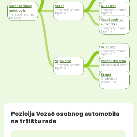
Vozač osobnog
Vozač
Skladištar
Transport, promet i
Transport, promet i
automobila
logistika
logistika
Transport, promet i
logistika
Vozač osobnog
automobila
Transport, promet i
logistika
Skladištar
Transport, promet i
logistika
Viljuškarist
Voditelj skladišta
Transport, promet i
Menadžerski posao
logistika
Kranist
Građevina i
nekretnine
Pozicija Vozač osobnog automobila
na tržištu rada