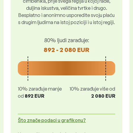
čimbenika, prije svega regija u kojoj rade,
duljina iskustva, veličina tvrtke i drugo.
Besplatno i anonimno usporedite svoju plaću
s drugim ljudima na istoj poziciji i u istoj regiji.
80% ljudi zarađuje:
892 - 2 080 EUR
10% zarađuje manje
10% zarađuje više od
od
892 EUR
2 080 EUR
Što znače podaci u grafikonu?