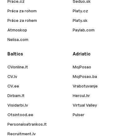
Prace.cz
Seduo.sk
Práca za rohom
Platy.cz
Práce za rohem
Platy.sk
Atmoskop
Paylab.com
Nelisa.com
Baltics
Adriatic
CVonline.lt
MojPosao
CV.lv
MojPosao.ba
CV.ee
Vrabotuvanje
Dirbam.lt
Hercul.hr
Visidarbi.lv
Virtual Valley
Otsintood.ee
Pulser
Personaloatrankos.lt
Recruitment.lv