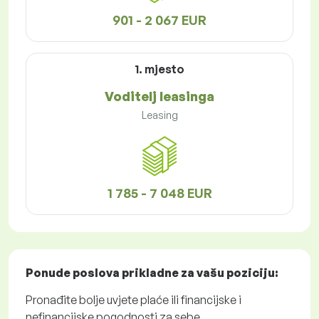
901 - 2 067 EUR
1. mjesto
Voditelj leasinga
Leasing
1 785 - 7 048 EUR
Ponude poslova
prikladne za vašu poziciju:
Pronađite bolje uvjete plaće ili financijske i
nefinancijske pogodnosti za sebe.