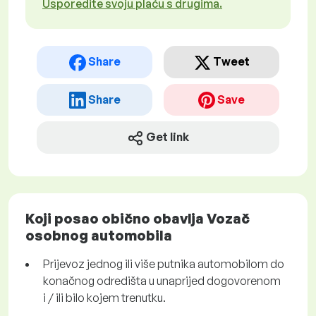
Usporedite svoju plaću s drugima.
Share
Tweet
Share
Save
Get link
Koji posao obično obavlja Vozač
osobnog automobila
Prijevoz jednog ili više putnika automobilom do
konačnog odredišta u unaprijed dogovorenom
i / ili bilo kojem trenutku.