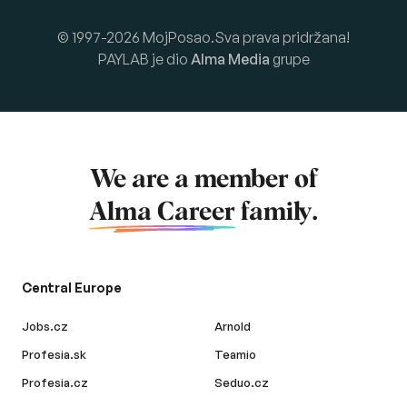
© 1997-2026 MojPosao.Sva prava pridržana!
PAYLAB je dio
Alma Media
grupe
We are a member of
Alma Career
family.
Central Europe
Jobs.cz
Arnold
Profesia.sk
Teamio
Profesia.cz
Seduo.cz