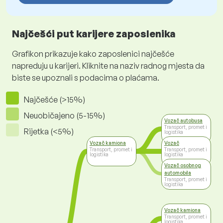
Najčešći put karijere zaposlenika
Grafikon prikazuje kako zaposlenici najčešće
napreduju u karijeri. Kliknite na naziv radnog mjesta da
biste se upoznali s podacima o plaćama.
Najčešće (>15%)
Neuobičajeno (5-15%)
Vozač autobusa
Transport, promet i
Rijetka (<5%)
logistika
Vozač kamiona
Vozač
Transport, promet i
Transport, promet i
logistika
logistika
Vozač osobnog
automobila
Transport, promet i
logistika
Vozač kamiona
Transport, promet i
logistika