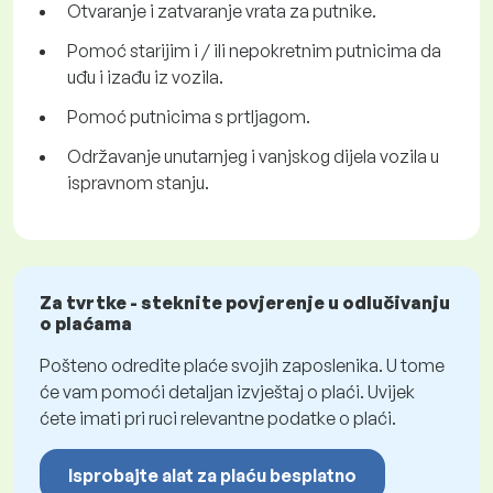
Otvaranje i zatvaranje vrata za putnike.
Pomoć starijim i / ili nepokretnim putnicima da
uđu i izađu iz vozila.
Pomoć putnicima s prtljagom.
Održavanje unutarnjeg i vanjskog dijela vozila u
ispravnom stanju.
Za tvrtke - steknite povjerenje u odlučivanju
o plaćama
Pošteno odredite plaće svojih zaposlenika. U tome
će vam pomoći detaljan izvještaj o plaći. Uvijek
ćete imati pri ruci relevantne podatke o plaći.
Isprobajte alat za plaću besplatno