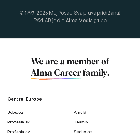
© 1997-2026 MojPosao.Sva prava pridržana!
PAYLAB je dio
Alma Media
grupe
We are a member of
Alma Career
family.
Central Europe
Jobs.cz
Arnold
Profesia.sk
Teamio
Profesia.cz
Seduo.cz