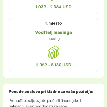
1 039 - 2 384 USD
1. mjesto
Voditelj leasinga
Leasing
2 059 - 8 130 USD
Ponude poslova
prikladne za vašu poziciju:
Pronađite bolje uvjete plaće ili financijske i
nefinancijske pogodnosti za sebe.