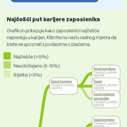
Najčešći put karijere zaposlenika
Grafikon prikazuje kako zaposlenici najčešće
napreduju u karijeri. Kliknite na naziv radnog mjesta da
biste se upoznali s podacima o plaćama.
Najčešće (>15%)
Neuobičajeno (5-15%)
Vozač autobusa
Transport, promet i
Rijetka (<5%)
logistika
Vozač kamiona
Vozač
Transport, promet i
Transport, promet i
logistika
logistika
Vozač osobnog
automobila
Transport, promet i
logistika
Vozač kamiona
Transport, promet i
logistika