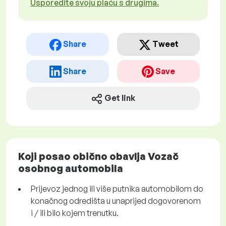
Usporedite svoju plaću s drugima.
Share
Tweet
Share
Save
Get link
Koji posao obično obavlja Vozač
osobnog automobila
Prijevoz jednog ili više putnika automobilom do
konačnog odredišta u unaprijed dogovorenom
i / ili bilo kojem trenutku.