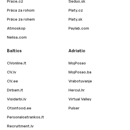
Prace.cz
Seduo.sk
Práca za rohom
Platy.cz
Práce za rohem
Platy.sk
Atmoskop
Paylab.com
Nelisa.com
Baltics
Adriatic
CVonline.lt
MojPosao
CV.lv
MojPosao.ba
CV.ee
Vrabotuvanje
Dirbam.lt
Hercul.hr
Visidarbi.lv
Virtual Valley
Otsintood.ee
Pulser
Personaloatrankos.lt
Recruitment.lv