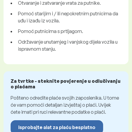
Otvaranje i zatvaranje vrata za putnike.
Pomoć starijim i / ili nepokretnim putnicima da
uđu i izađu iz vozila.
Pomoć putnicima s prtljagom.
Održavanje unutarnjeg i vanjskog dijela vozila u
ispravnom stanju.
Za tvrtke - steknite povjerenje u odlučivanju
o plaćama
Pošteno odredite plaće svojih zaposlenika. U tome
će vam pomoći detaljan izvještaj o plaći. Uvijek
ćete imati pri ruci relevantne podatke o plaći.
Isprobajte alat za plaću besplatno