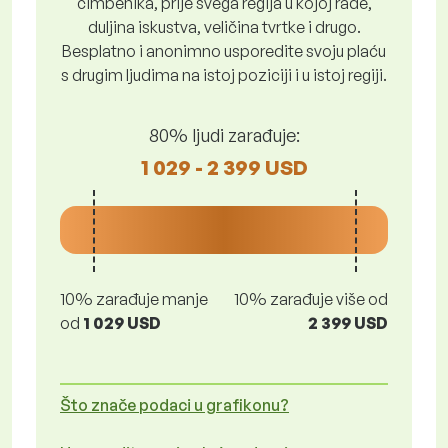
čimbenika, prije svega regija u kojoj rade,
duljina iskustva, veličina tvrtke i drugo.
Besplatno i anonimno usporedite svoju plaću
s drugim ljudima na istoj poziciji i u istoj regiji.
80% ljudi zarađuje:
1 029 - 2 399 USD
10% zarađuje manje
10% zarađuje više od
od
1 029 USD
2 399 USD
Što znače podaci u grafikonu?