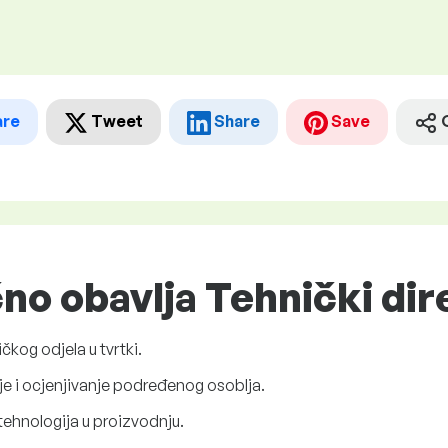
are
Tweet
Share
Save
čno obavlja Tehnički di
kog odjela u tvrtki.
nje i ocjenjivanje podređenog osoblja.
 tehnologija u proizvodnju.