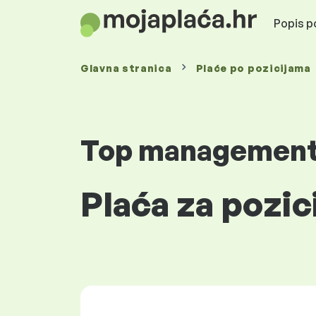
Popis po
Glavna stranica
Plaće
po pozicijama
Top managemen
Plaća za pozic