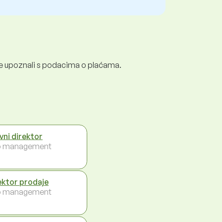
e se upoznali s podacima o plaćama.
vni direktor
p management
ektor prodaje
p management