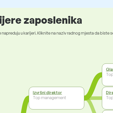
ijere zaposlenika
 napreduju u karijeri. Kliknite na naziv radnog mjesta da bist
Gla
To
Izvršni direktor
Dir
Top management
To