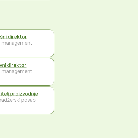
ršni direktor
p management
vni direktor
p management
itelj proizvodnje
adžerski posao