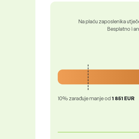
Na plaću zaposlenika utječe 
Besplatno i ano
10% zarađuje manje od
1 851 EUR