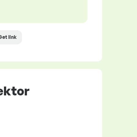
Get link
rektor