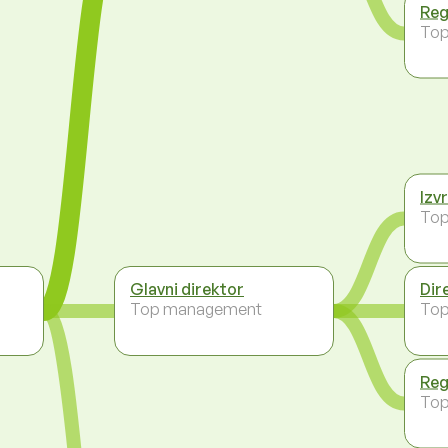
Reg
To
Izv
To
Glavni direktor
Dir
Top management
To
Reg
To