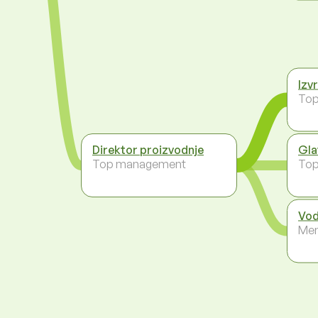
Izv
To
Direktor proizvodnje
Gla
Top management
To
Vod
Men