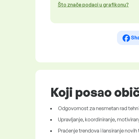
Što znače podaci u grafikonu?
Sh
Koji posao obi
Odgovornost za nesmetan rad tehnič
Upravljanje, koordiniranje, motivira
Praćenje trendova i lansiranje novih