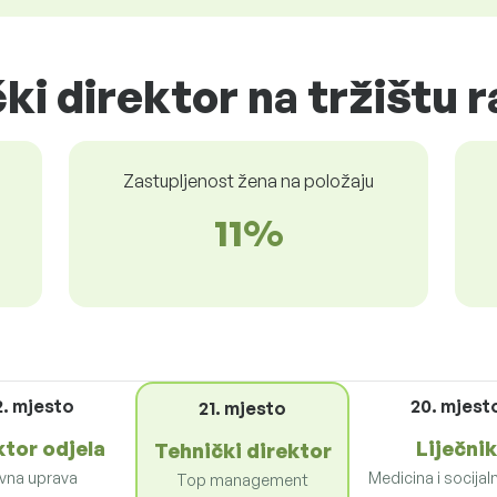
ki direktor na tržištu 
Zastupljenost žena na položaju
11%
2. mjesto
20. mjest
21. mjesto
ktor odjela
Liječnik
Tehnički direktor
vna uprava
Medicina i socijal
Top management