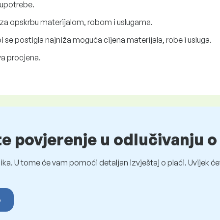
 upotrebe.
a za opskrbu materijalom, robom i uslugama.
se postigla najniža moguća cijena materijala, robe i usluga.
va procjena.
te povjerenje u odlučivanju 
ka. U tome će vam pomoći detaljan izvještaj o plaći. Uvijek ćet
o