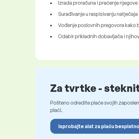
Izrada proračuna i praćenje njegove
Surađivanje u raspisivanju natječaj
Vođenje poslovnih pregovora kako bi 
Odabir prikladnih dobavljača i njiho
Za tvrtke - stekni
Pošteno odredite plaće svojih zaposleni
plaći.
Isprobajte alat za plaću besplatn