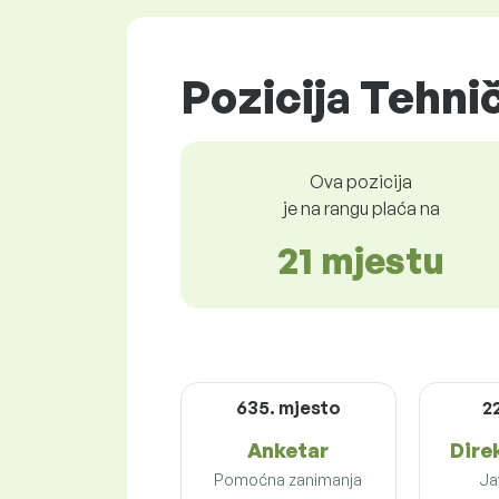
Pozicija Tehnič
Ova pozicija
je na rangu plaća na
21 mjestu
635. mjesto
2
Anketar
Dire
Pomoćna zanimanja
Ja