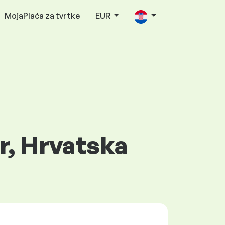
MojaPlaća za tvrtke
EUR
or, Hrvatska