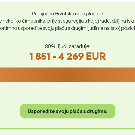
Prosječna Hrvatska neto plaća je
nekoliko čimbenika, prije svega regija u kojoj rade, duljina iskus
nimno usporedite svoju plaću s drugim ljudima na istoj poziciji i
80% ljudi zarađuje:
1 851 - 4 269 EUR
Usporedite svoju plaću s drugima.