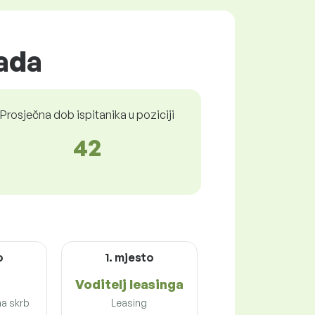
rada
Prosječna dob ispitanika u poziciji
42
o
1. mjesto
Voditelj leasinga
na skrb
Leasing