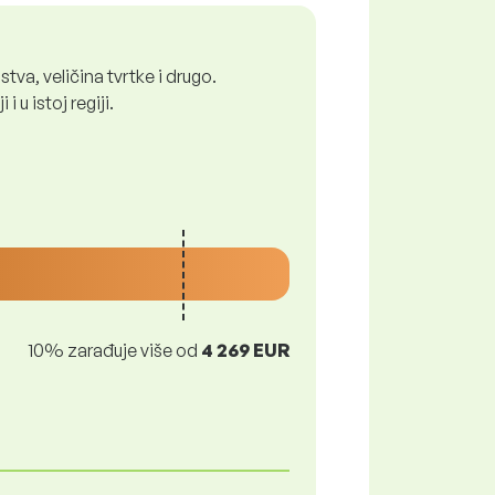
tva, veličina tvrtke i drugo.
 u istoj regiji.
10% zarađuje više od
4 269 EUR