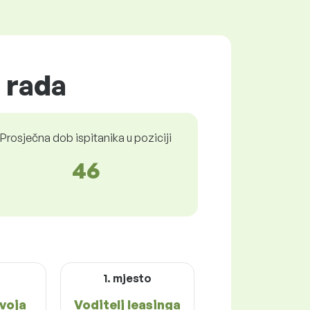
u rada
Prosječna dob ispitanika u poziciji
46
o
1. mjesto
zvoja
Voditelj leasinga