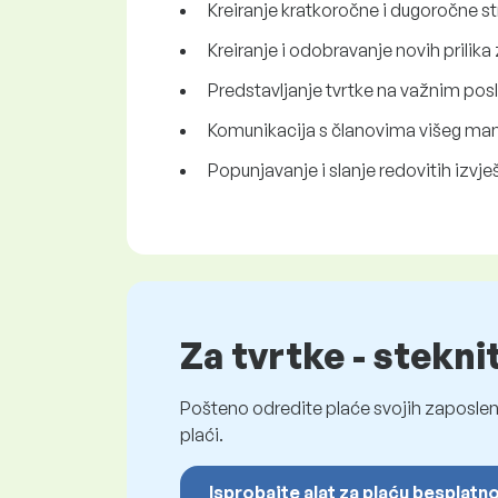
Kreiranje kratkoročne i dugoročne str
Kreiranje i odobravanje novih prilika 
Predstavljanje tvrtke na važnim po
Komunikacija s članovima višeg man
Popunjavanje i slanje redovitih izvje
Za tvrtke - stekni
Pošteno odredite plaće svojih zaposleni
plaći.
Isprobajte alat za plaću besplatn