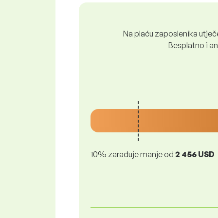
Na plaću zaposlenika utječe 
Besplatno i ano
10% zarađuje manje od
2 456 USD