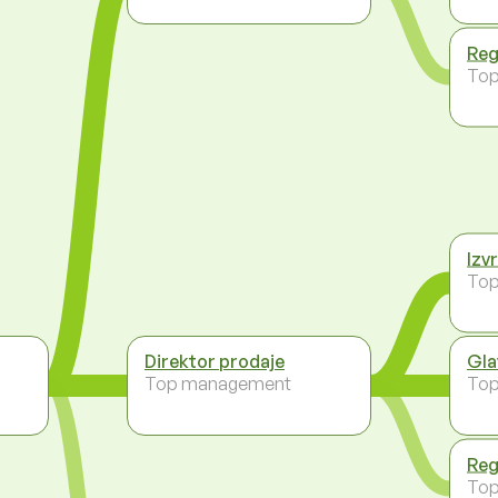
Reg
To
Izv
To
Direktor prodaje
Gla
Top management
To
Reg
To