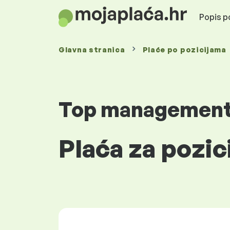
Popis po
Glavna stranica
Plaće
po pozicijama
Top managemen
Plaća za pozic