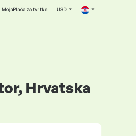
MojaPlaća za tvrtke
USD
tor, Hrvatska