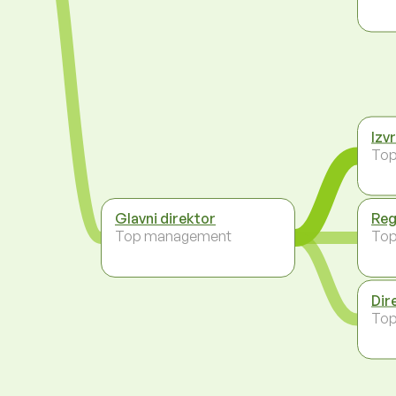
Izv
To
Glavni direktor
Reg
Top management
To
Dir
To