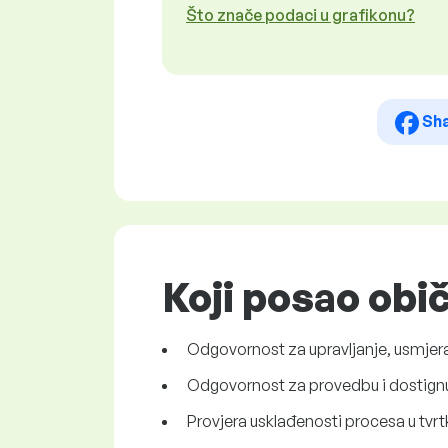
Što znače podaci u grafikonu?
Sh
Koji posao obi
Odgovornost za upravljanje, usmjera
Odgovornost za provedbu i dostignu
Provjera usklađenosti procesa u tvrtk