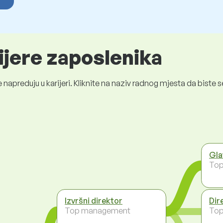
ijere zaposlenika
 napreduju u karijeri. Kliknite na naziv radnog mjesta da bist
Gla
To
Izvršni direktor
Dir
Top management
To