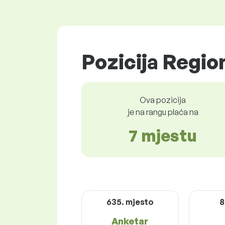
Pozicija Region
Ova pozicija
je na rangu plaća na
7 mjestu
635. mjesto
8
Anketar