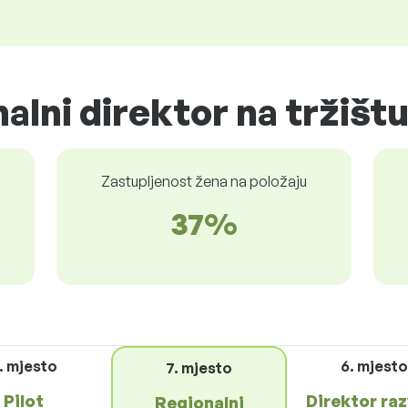
alni direktor na tržišt
Zastupljenost žena na položaju
37%
. mjesto
6. mjest
7. mjesto
Pilot
Direktor ra
Regionalni