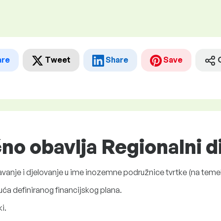
are
Tweet
Share
Save
čno obavlja Regionalni d
vanje i djelovanje u ime inozemne podružnice tvrtke (na temel
ća definiranog financijskog plana.
i.