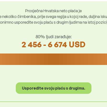
Prosječna Hrvatska neto plaća je
nekoliko čimbenika, prije svega regija u kojoj rade, duljina iskus
nimno usporedite svoju plaću s drugim ljudima na istoj poziciji i
80% ljudi zarađuje:
2 456 - 6 674 USD
Usporedite svoju plaću s drugima.