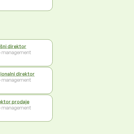
ršni direktor
p management
ionalni direktor
p management
ektor prodaje
p management