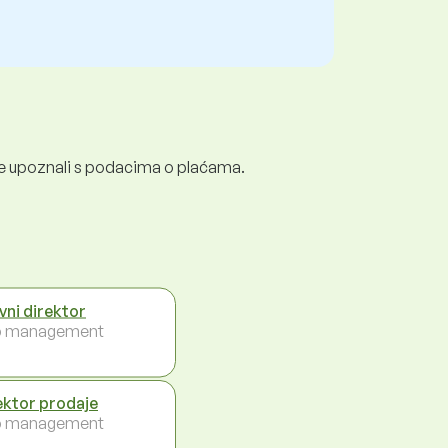
e se upoznali s podacima o plaćama.
vni direktor
p management
ektor prodaje
p management