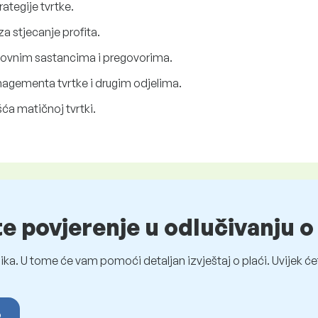
ategije tvrtke.
za stjecanje profita.
slovnim sastancima i pregovorima.
agementa tvrtke i drugim odjelima.
šća matičnoj tvrtki.
te povjerenje u odlučivanju 
ka. U tome će vam pomoći detaljan izvještaj o plaći. Uvijek ćet
o