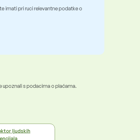
e imati pri ruci relevantne podatke o
e se upoznali s podacima o plaćama.
ektor ljudskih
encijala