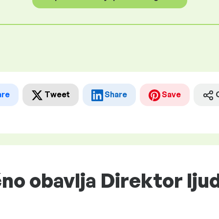
are
Tweet
Share
Save
čno obavlja Direktor lju