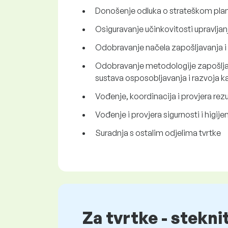
Donošenje odluka o strateškom plani
Osiguravanje učinkovitosti upravlja
Odobravanje načela zapošljavanja i
Odobravanje metodologije zapošljav
sustava osposobljavanja i razvoja ka
Vođenje, koordinacija i provjera rezu
Vođenje i provjera sigurnosti i higije
Suradnja s ostalim odjelima tvrtke
Za tvrtke - stekni