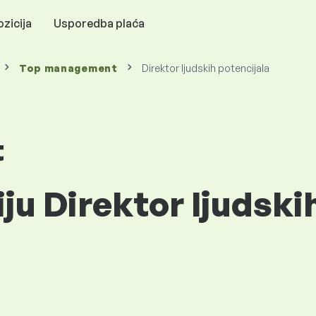
zicija
Usporedba plaća
Top management
Direktor ljudskih potencijala
t
iju Direktor ljudski