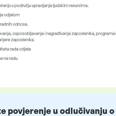
ranju u području upravljanja ljudskim resursima.
nja odjelom
 radnih odnosa.
anja, osposobljavanja i nagrađivanja zaposlenika, programa m
rijere zaposlenika.
ltata rada odjela
ne na radu.
te povjerenje u odlučivanju 