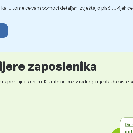
ka. U tome će vam pomoći detaljan izvještaj o plaći. Uvijek ćet
o
ijere zaposlenika
 napreduju u karijeri. Kliknite na naziv radnog mjesta da bist
Dir
pot