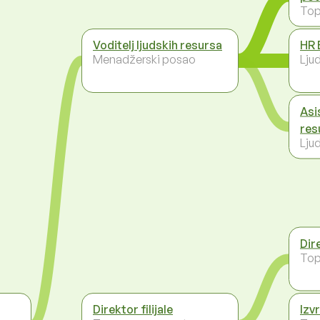
To
Voditelj ljudskih resursa
HR 
Menadžerski posao
Ljud
Asi
res
Ljud
Dir
To
Direktor filijale
Izv