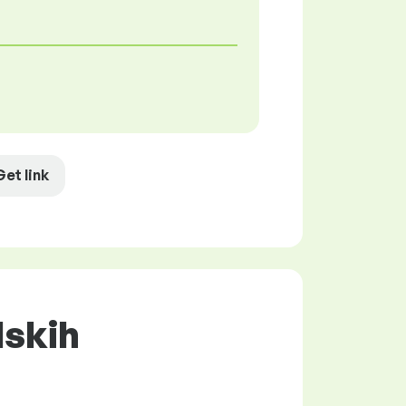
Get link
dskih