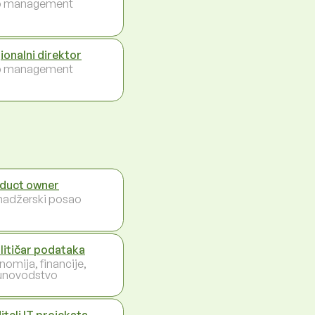
p management
ionalni direktor
p management
duct owner
adžerski posao
litičar podataka
nomija, financije,
unovodstvo
itelj IT projekata