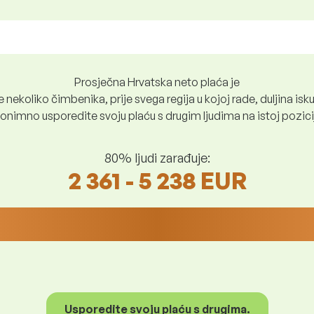
Prosječna Hrvatska neto plaća je
nekoliko čimbenika, prije svega regija u kojoj rade, duljina iskus
nimno usporedite svoju plaću s drugim ljudima na istoj poziciji i
80% ljudi zarađuje:
2 361 - 5 238 EUR
Usporedite svoju plaću s drugima.