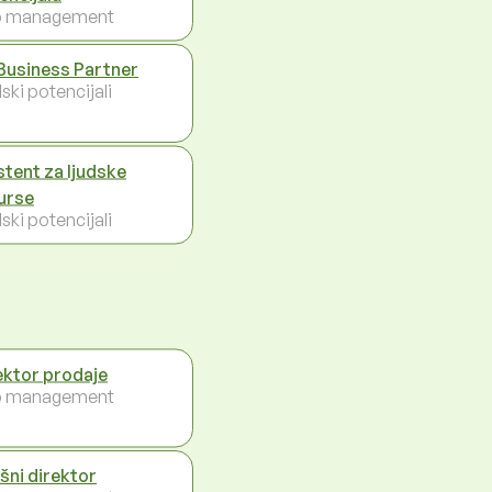
p management
Business Partner
ski potencijali
stent za ljudske
urse
ski potencijali
ektor prodaje
p management
ršni direktor