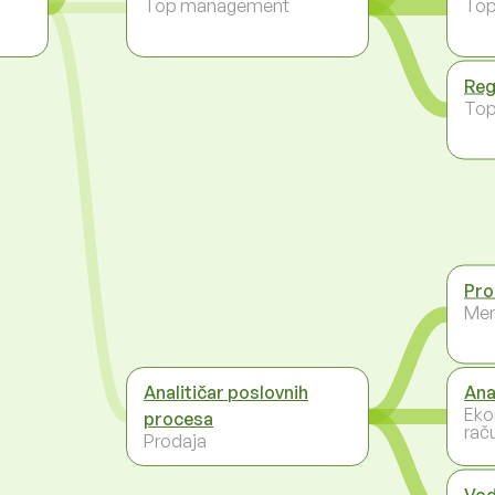
Top management
To
Reg
To
Pro
Men
Analitičar poslovnih
Ana
Eko
procesa
rač
Prodaja
Vod