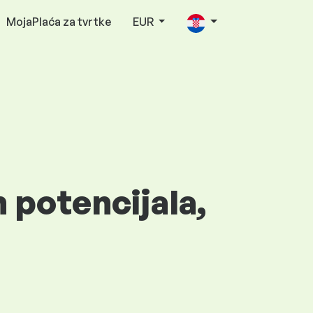
MojaPlaća za tvrtke
EUR
h potencijala,