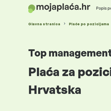
Popis po
Glavna stranica
Plaće
po pozicijama
Top managemen
Plaća za pozic
Hrvatska