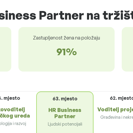
siness Partner na tržiš
Zastupljenost žena na položaju
91%
4. mjesto
62. mjest
63. mjesto
ovoditelj
Voditelj pro
HR Business
ičkog ureda
Partner
Građevina i nekr
logija i razvoj
Ljudski potencijali