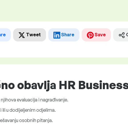
are
Tweet
Share
Save
čno obavlja HR Busines
jihova evaluacija i nagrađivanje.
 ili u dodijeljenim odjelima.
ešavanju osobnih pitanja.