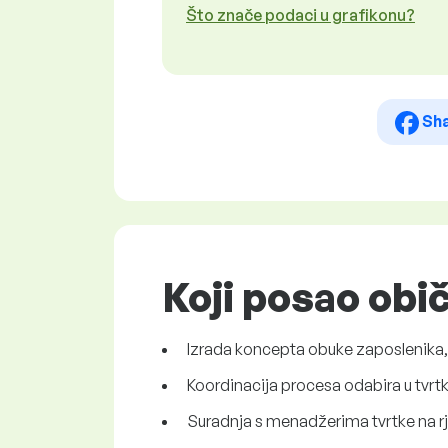
Što znače podaci u grafikonu?
Sh
Koji posao obi
Izrada koncepta obuke zaposlenika, n
Koordinacija procesa odabira u tvrtki
Suradnja s menadžerima tvrtke na rj