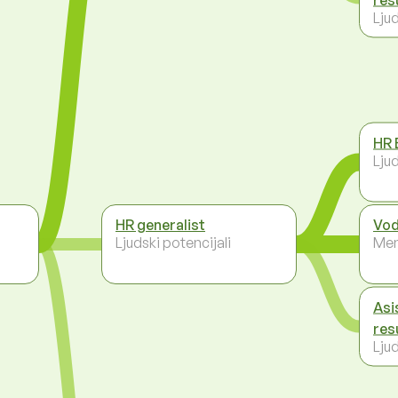
Ljud
HR 
Ljud
HR generalist
Vod
Ljudski potencijali
Men
Asi
res
Ljud