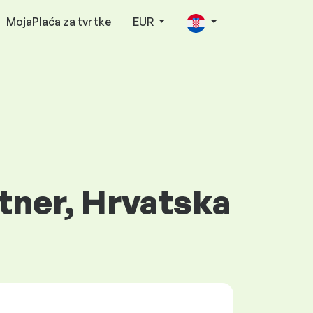
MojaPlaća za tvrtke
EUR
tner, Hrvatska