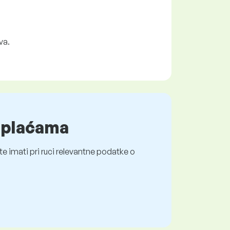
va.
o plaćama
e imati pri ruci relevantne podatke o