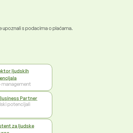
e se upoznali s podacima o plaćama.
ektor ljudskih
encijala
p management
Business Partner
ski potencijali
stent za ljudske
urse