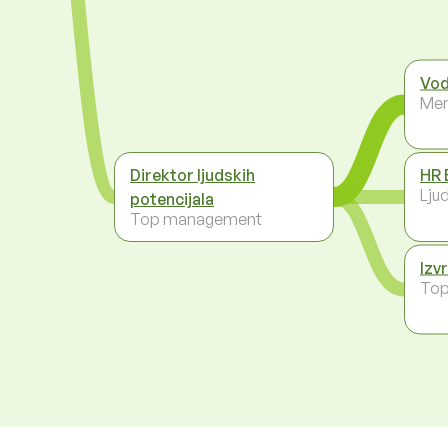
Vod
Men
Direktor ljudskih
HR 
Ljud
potencijala
Top management
Izv
To