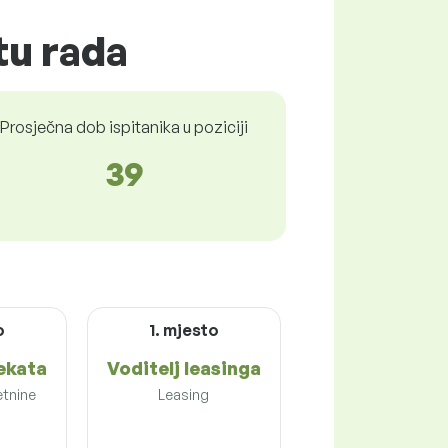
tu rada
Prosječna dob ispitanika u poziciji
39
o
1. mjesto
jekata
Voditelj leasinga
etnine
Leasing