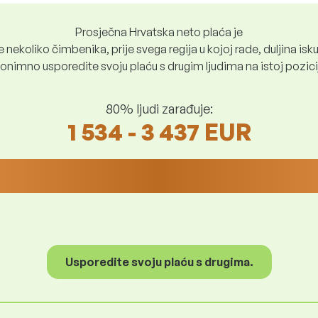
Prosječna Hrvatska neto plaća je
nekoliko čimbenika, prije svega regija u kojoj rade, duljina iskus
nimno usporedite svoju plaću s drugim ljudima na istoj poziciji i
80% ljudi zarađuje:
1 534 - 3 437 EUR
Usporedite svoju plaću s drugima.