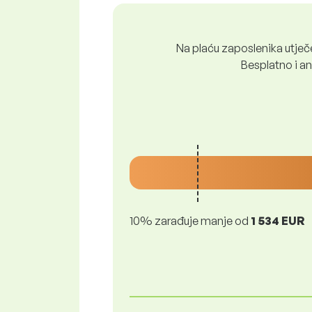
Na plaću zaposlenika utječe 
Besplatno i ano
10% zarađuje manje od
1 534 EUR