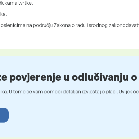
dlukama tvrtke.
ka.
oslenicima na području Zakona o radu i srodnog zakonodavst
te povjerenje u odlučivanju 
ka. U tome će vam pomoći detaljan izvještaj o plaći. Uvijek ćet
o