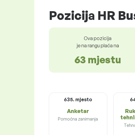
Pozicija HR Bu
Ova pozicija
je na rangu plaća na
63 mjestu
635. mjesto
6
Anketar
Ruk
tehn
Pomoćna zanimanja
Tehno