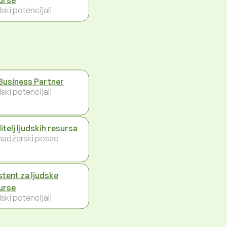
ski potencijali
Business Partner
ski potencijali
itelj ljudskih resursa
adžerski posao
stent za ljudske
urse
ski potencijali