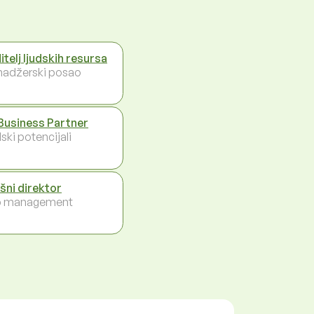
itelj ljudskih resursa
adžerski posao
Business Partner
ski potencijali
ršni direktor
p management