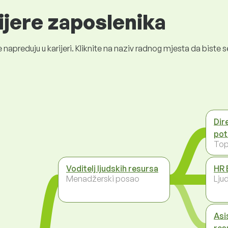
ijere zaposlenika
 napreduju u karijeri. Kliknite na naziv radnog mjesta da bist
Dir
pot
To
Voditelj ljudskih resursa
HR 
Menadžerski posao
Ljud
Asi
res