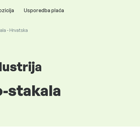
zicija
Usporedba plaća
la - Hrvatska
ustrija
-stakala