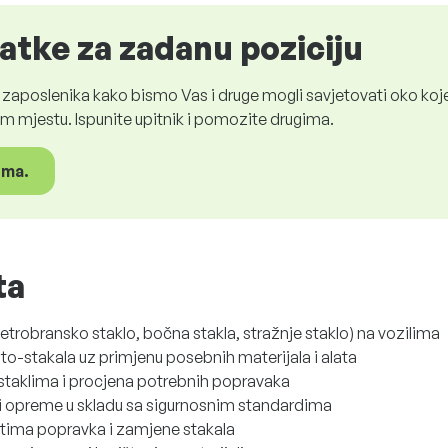
atke za zadanu poziciju
aposlenika kako bismo Vas i druge mogli savjetovati oko koje
 mjestu. Ispunite upitnik i pomozite drugima.
ima.
ta
etrobransko staklo, bočna stakla, stražnje staklo) na vozilima
to-stakala uz primjenu posebnih materijala i alata
staklima i procjena potrebnih popravaka
 i opreme u skladu sa sigurnosnim standardima
tima popravka i zamjene stakala