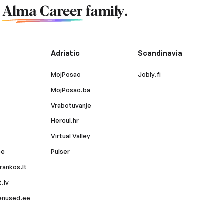
f
Alma Career
family.
Adriatic
Scandinavia
MojPosao
Jobly.fi
MojPosao.ba
Vrabotuvanje
Hercul.hr
Virtual Valley
ee
Pulser
rankos.lt
.lv
enused.ee