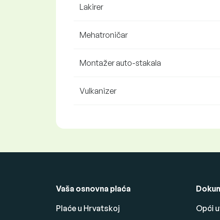
Lakirer
Mehatroničar
Montažer auto-stakala
Vulkanizer
Vaša osnovna plaća
Dokum
Plaće u Hrvatskoj
Opći u