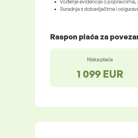
Vođenje evidencije o popravcima, 
Suradnja s dobavljačima i osigurav
Raspon plaća za povezan
Niska plaća
1 099 EUR