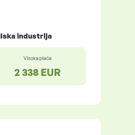
lska industrija
Visoka plaća
2 338 EUR