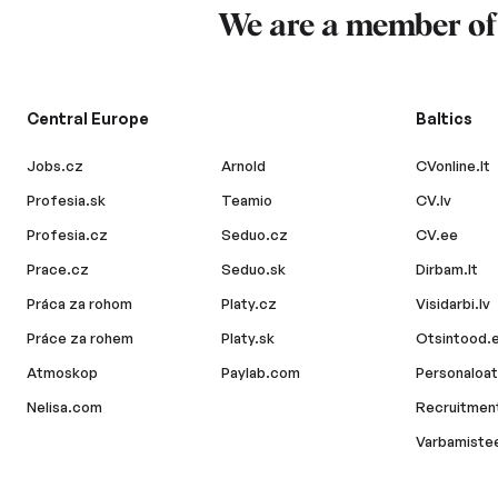
We are a member o
Central Europe
Baltics
Jobs.cz
Arnold
CVonline.lt
Profesia.sk
Teamio
CV.lv
Profesia.cz
Seduo.cz
CV.ee
Prace.cz
Seduo.sk
Dirbam.lt
Práca za rohom
Platy.cz
Visidarbi.lv
Práce za rohem
Platy.sk
Otsintood.
Atmoskop
Paylab.com
Personaloat
Nelisa.com
Recruitment
Varbamiste