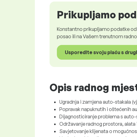
Prikupljamo pod
Konstantno prikupljamo podatke od z
posao ili na Vašem trenutnom radnom
Usporedite svoju plaću s drug
Opis radnog mjes
Ugradnja i zamjena auto-stakala (vj
Popravak napuknutih i oštećenih au
Dijagnosticiranje problema s auto-
Održavanje radnog prostora, alata
Savjetovanje klijenata o mogućnos