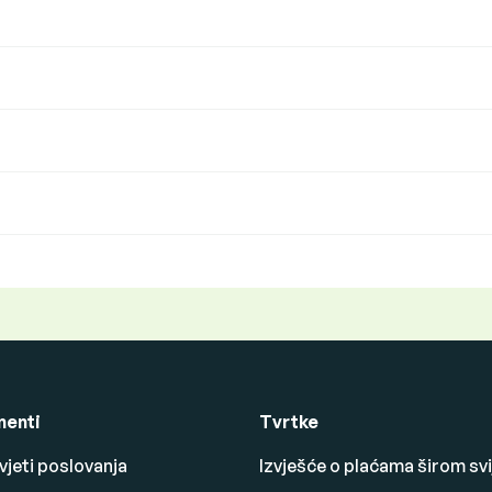
enti
Tvrtke
vjeti poslovanja
Izvješće o plaćama širom svi