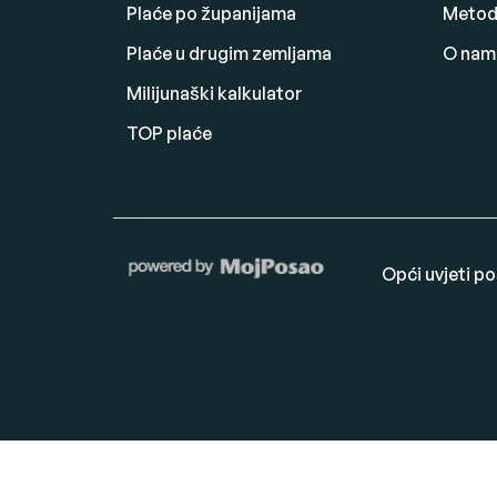
Plaće po županijama
Metodo
Plaće u drugim zemljama
O nam
Milijunaški kalkulator
TOP plaće
Opći uvjeti p