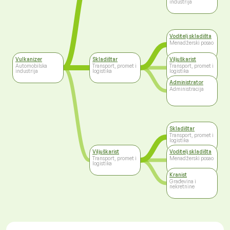
industrija
Voditelj skladišta
Menadžerski posao
Vulkanizer
Skladištar
Viljuškarist
Automobilska
Transport, promet i
Transport, promet i
industrija
logistika
logistika
Administrator
Administracija
Skladištar
Transport, promet i
logistika
Viljuškarist
Voditelj skladišta
Transport, promet i
Menadžerski posao
logistika
Kranist
Građevina i
nekretnine