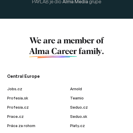
PAYLAB je dio
Alma Media
grupe
We are a member of
Alma Career
family.
Central Europe
Jobs.cz
Arnold
Profesia.sk
Teamio
Profesia.cz
Seduo.cz
Prace.cz
Seduo.sk
Práca za rohom
Platy.cz