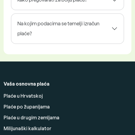
Na kojim podacima se temelji izračun
plaće?
Vaša osnovna plaća
Plaće u Hrvatskoj
Plaće po županijama
Plaće u drugim zemljama
Milijunaški kalkulator