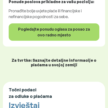
Ponude poslova
prikladne za vašu poziciju:
Pronađite bolje uvjete plaće ili financijske i
nefinancijske pogodnosti za sebe.
Pogledajte ponudu oglasa za posao za
ovo radno mjesto
Za tvrtke: Saznajte detaljne informacije o
plaćama u svojoj zemlji
Točni podaci
za odluke o plaćama
Izvještaj