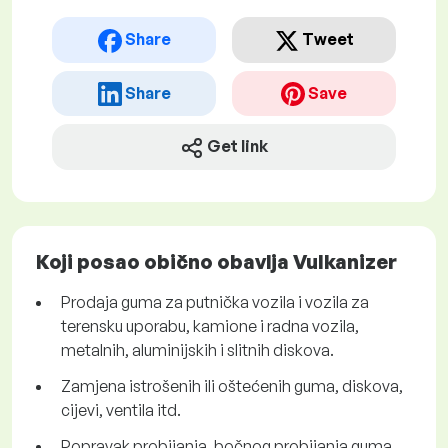
Share
Tweet
Share
Save
Get link
Koji posao obično obavlja Vulkanizer
Prodaja guma za putnička vozila i vozila za
terensku uporabu, kamione i radna vozila,
metalnih, aluminijskih i slitnih diskova.
Zamjena istrošenih ili oštećenih guma, diskova,
cijevi, ventila itd.
Popravak probijanja, bočnog probijanja guma,