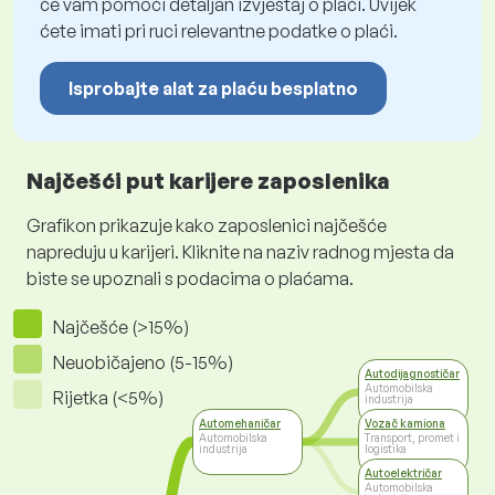
će vam pomoći detaljan izvještaj o plaći. Uvijek
ćete imati pri ruci relevantne podatke o plaći.
Isprobajte alat za plaću besplatno
Najčešći put karijere zaposlenika
Grafikon prikazuje kako zaposlenici najčešće
napreduju u karijeri. Kliknite na naziv radnog mjesta da
biste se upoznali s podacima o plaćama.
Najčešće (>15%)
Neuobičajeno (5-15%)
Autodijagnostičar
Automobilska
Rijetka (<5%)
industrija
Automehaničar
Vozač kamiona
Automobilska
Transport, promet i
industrija
logistika
Autoelektričar
Automobilska