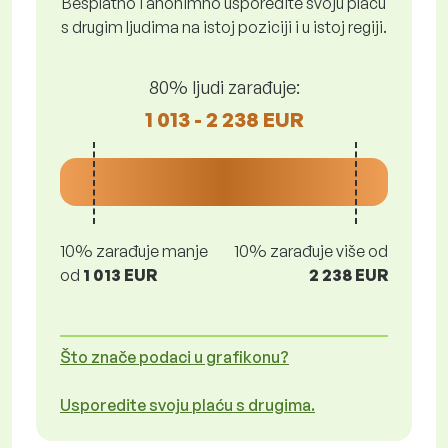
Besplatno i anonimno usporedite svoju plaću
s drugim ljudima na istoj poziciji i u istoj regiji.
80% ljudi zarađuje:
1 013 - 2 238 EUR
10% zarađuje manje
10% zarađuje više od
od
1 013 EUR
2 238 EUR
Što znače podaci u grafikonu?
Usporedite svoju plaću s drugima.