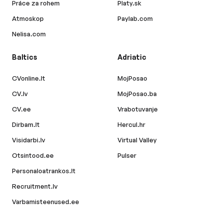
Práce za rohem
Platy.sk
Atmoskop
Paylab.com
Nelisa.com
Baltics
Adriatic
CVonline.lt
MojPosao
CV.lv
MojPosao.ba
CV.ee
Vrabotuvanje
Dirbam.lt
Hercul.hr
Visidarbi.lv
Virtual Valley
Otsintood.ee
Pulser
Personaloatrankos.lt
Recruitment.lv
Varbamisteenused.ee